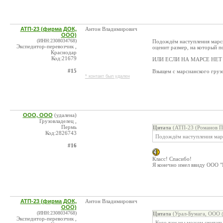
АТП-23 (фирма ДОК,
Антон Владимирович
ООО)
(ИНН:2308034768)
Подождём наступления марси
Экспедитор-перевозчик ,
оценит размер, на который 
Краснодар
Код:21679
ИЛИ ЕСЛИ НА МАРСЕ НЕТ
#15
Взыщем с марсианского груз
* контакт был удален
ООО, ООО
(удалена)
Грузовладелец ,
Пермь
Цитата
(АТП-23 (Романов П.
Код:2826743
Подождём наступления мар
#16
Класс! Спасибо!
Я конечно имел ввиду ООО "
АТП-23 (фирма ДОК,
Антон Владимирович
ООО)
(ИНН:2308034768)
Цитата
(Урал-Бумага, ООО @
Экспедитор-перевозчик ,
Кого там мы можем считат