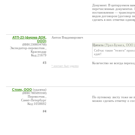
Документ. В цитируемом вам
перечисленных документах. 
постановления — транспортн
видов договоров (договор пе
сделать в них отметки однов
АТП-23 (фирма ДОК,
Антон Владимирович
ООО)
(ИНН:2308034768)
Цитата
(Урал-Бумага, ООО @
Экспедитор-перевозчик ,
Сейчас такие "телеги" прих
Краснодар
едят!
Код:21679
#3
Количество не всегда перехо
* контакт был удален
Стоик, ООО
(удалена)
(ИНН:7805093160)
Перевозчик ,
По путевому листу тоже не 
Санкт-Петербург
можно сделать отметку о сос
Код:1058692
#4