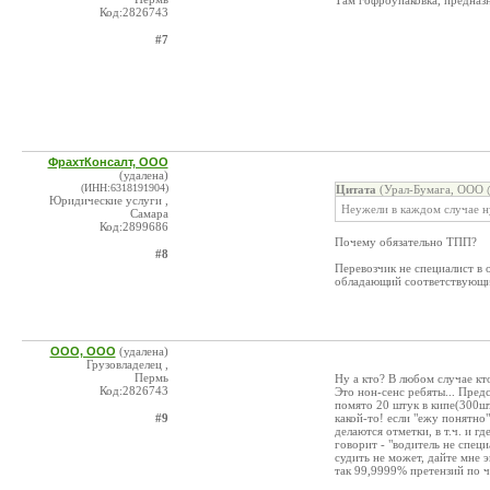
Там гофроупаковка, предназн
Код:2826743
#7
ФрахтКонсалт, ООО
(удалена)
(ИНН:6318191904)
Цитата
(Урал-Бумага, ООО @
Юридические услуги ,
Неужели в каждом случае 
Самара
Код:2899686
Почему обязательно ТПП?
#8
Перевозчик не специалист в 
обладающий соответствующи
ООО, ООО
(удалена)
Грузовладелец ,
Пермь
Ну а кто? В любом случае кто
Код:2826743
Это нон-сенс ребяты... Предс
помято 20 штук в кипе(300шт.
#9
какой-то! если "ежу понятно
делаются отметки, в т.ч. и г
говорит - "водитель не специ
судить не может, дайте мне э
так 99,9999% претензий по ч