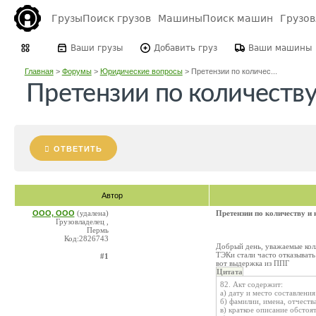
Грузы
Поиск грузов
Машины
Поиск машин
Грузо
Ваши грузы
Добавить груз
Ваши машины
Главная
>
Форумы
>
Юридические вопросы
>
Претензии по количес...
Претензии по количеству
ОТВЕТИТЬ
Автор
ООО, ООО
(удалена)
Претензии по количеству и 
Грузовладелец ,
Пермь
Код:2826743
Добрый день, уважаемые кол
ТЭКи стали часто отказывать
#1
вот выдержка из ППГ
Цитата
82. Акт содержит:
а) дату и место составления
б) фамилии, имена, отчеств
в) краткое описание обстоя