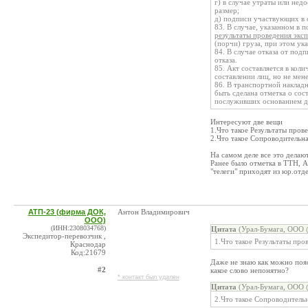
г) в случае утраты или нед
размер;
д) подписи участвующих в с
83. В случае, указанном в 
результаты проведения экс
(порчи) груза, при этом ук
84. В случае отказа от подп
отказа.
85. Акт составляется в кол
составлении лиц, но не мен
86. В транспортной накладн
быть сделана отметка о сос
послуживших основанием дл
Интересуют две вещи
1.Что такое Результаты пров
2.Что такое Сопроводительн
На самом деле все это делаю
Ранее было отметка в ТТН, Ак
"телеги" приходят из юр.отде
АТП-23 (фирма ДОК,
Антон Владимирович
ООО)
(ИНН:2308034768)
Цитата
(Урал-Бумага, ООО @
Экспедитор-перевозчик ,
1.Что такое Результаты про
Краснодар
Код:21679
Даже не знаю как можно пояс
#2
какое слово непонятно?
* контакт был удален
Цитата
(Урал-Бумага, ООО @
2.Что такое Сопроводитель