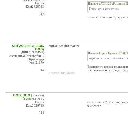
Пермь
Цитата
(АТП-23 (Романов П.
Код:2826743
Провести экспертизу.
#12
Понятно - инициатор грузопо
АТП-23 (фирма ДОК,
Антон Владимирович
ООО)
(ИНН:2308034768)
Цитата
(Урал-Бумага, ООО @
Экспедитор-перевозчик ,
перечислите поименно кто в
Краснодар
Код:21679
Экспертизу вправе проводит
#13
и
обязательно
в присутствии
* контакт был удален
ООО, ООО
(удалена)
Грузовладелец ,
Пермь
Ситуация - 02.00 ночи разгру
Код:2826743
эксперта?
#14