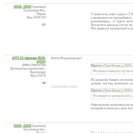
ООО, ООО
(удалена)
Грузовладелец ,
Пермь
У меня есть ответ одного ТЭ
Код:2826743
и возможности дальнейшего и
использовать... и "идите лесом
#5
Неужели в каждом случае ну
Что является экспертизой в д
АТП-23 (фирма ДОК,
Антон Владимирович
ООО)
(ИНН:2308034768)
Цитата
(Урал-Бумага, ООО @
Экспедитор-перевозчик ,
Неужели в каждом случае 
Краснодар
Код:21679
По-разному бывает, но вообщ
#6
дальше, так как, возможно, 
* контакт был удален
Цитата
(Урал-Бумага, ООО @
Что является экспертизой в 
Определение возможности пр
который понизилась цена бум
ООО, ООО
(удалена)
Грузовладелец ,
Пермь