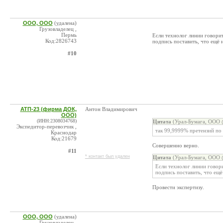
ООО, ООО
(удалена)
Грузовладелец ,
Пермь
Если технолог линии говорит
Код:2826743
подпись поставить, что ещё
#10
АТП-23 (фирма ДОК,
Антон Владимирович
ООО)
(ИНН:2308034768)
Цитата
(Урал-Бумага, ООО @
Экспедитор-перевозчик ,
так 99,9999% претензий по 
Краснодар
Код:21679
Совершенно верно.
#11
* контакт был удален
Цитата
(Урал-Бумага, ООО @
Если технолог линии говори
подпись поставить, что ещ
Провести экспертизу.
ООО, ООО
(удалена)
Грузовладелец ,