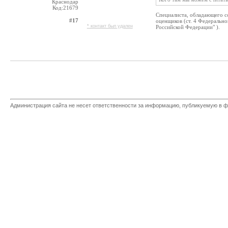
Краснодар
Код:21679
Специалиста, обладающего с
#17
оценщиков (ст. 4 Федерально
* контакт был удален
Российской Федерации" ).
Администрация сайта не несет ответственности за информацию, публикуемую в ф