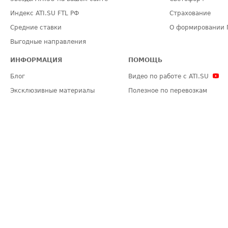
Индекс ATI.SU FTL РФ
Страхование
Средние ставки
О формировании 
Выгодные направления
ИНФОРМАЦИЯ
ПОМОЩЬ
Блог
Видео по работе с ATI.SU
Эксклюзивные материалы
Полезное по перевозкам
Политика конфиденциальности
Часто задаваемые вопросы (FA
Общие положения
Техническая информация
Карта сайта
ЗАДАТЬ ВОПРОС