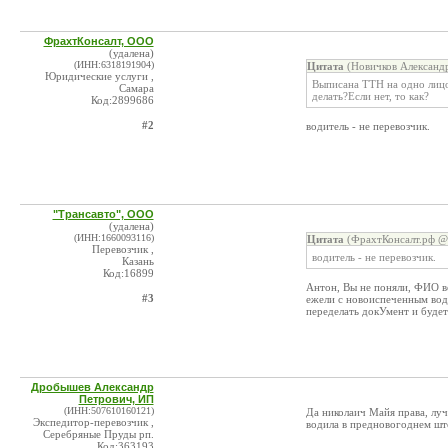
ФрахтКонсалт, ООО
(удалена)
(ИНН:6318191904)
Цитата
(Новичков Александр
Юридические услуги ,
Выписана ТТН на одно лицо
Самара
делать?Если нет, то как?
Код:2899686
#2
водитель - не перевозчик.
"Трансавто", ООО
(удалена)
(ИНН:1660093116)
Цитата
(ФрахтКонсалт.рф @ 
Перевозчик ,
водитель - не перевозчик.
Казань
Код:16899
Антон, Вы не поняли, ФИО в
#3
ежели с новоиспеченным вод
переделать докУмент и будет
Дробышев Александр
Петрович, ИП
(ИНН:507610160121)
Да николаич Майя права, луч
Экспедитор-перевозчик ,
водила в предновогоднем ш
Серебряные Пруды рп.
Код:363193