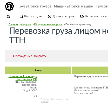
Грузы
Поиск грузов
Машины
Поиск машин
Грузо
Ваши грузы
Добавить груз
Ваши машины
Главная
>
Форумы
>
Юридические вопросы
>
Перевозка груза лицо...
Перевозка груза лицом н
ТТН
Обсуждение закрыто.
Автор
Новичков Александр
Перевозка груза лицом не
Николаевич, ИП
(ИНН:621300028826)
Перевозчик ,
Рязань
Добрый день. Выписана ТТН н
Код:343896
Можно ли так делать?
Если нет, то как?
#1
* контакт был изменен или
удален