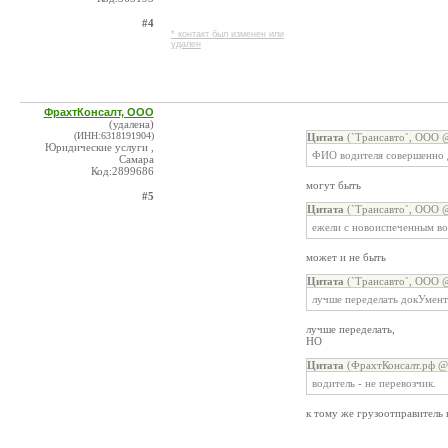
#4
* контакт был изменен или
удален
ФрахтКонсалт, ООО
(удалена)
(ИНН:6318191904)
Цитата
(`Трансавто`, ООО @
Юридические услуги ,
ФИО водителя совершенно 
Самара
Код:2899686
могут быть
#5
Цитата
(`Трансавто`, ООО @
ежели с новоиспеченным во
может и не быть
Цитата
(`Трансавто`, ООО @
лучше переделать докУмент
лучше переделать,
НО
Цитата
(ФрахтКонсалт.рф @ 
водитель - не перевозчик.
к тому же грузоотправитель 