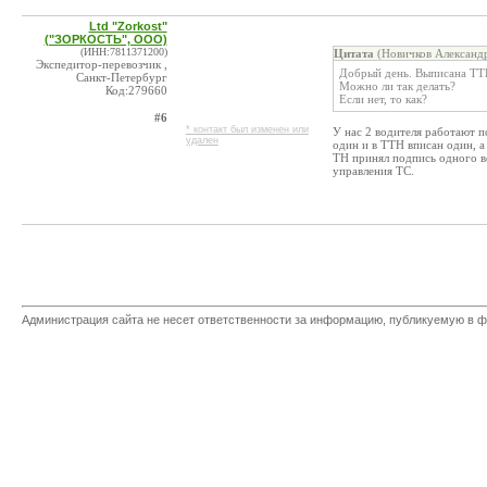
Ltd "Zorkost"
("ЗОРКОСТЬ", ООО)
(ИНН:7811371200)
Цитата
(Новичков Александр
Экспедитор-перевозчик ,
Добрый день. Выписана ТТН 
Санкт-Петербург
Можно ли так делать?
Код:279660
Если нет, то как?
#6
* контакт был изменен или
У нас 2 водителя работают п
удален
один и в ТТН вписан один, а 
ТН принял подпись одного во
управления ТС.
Администрация сайта не несет ответственности за информацию, публикуемую в ф