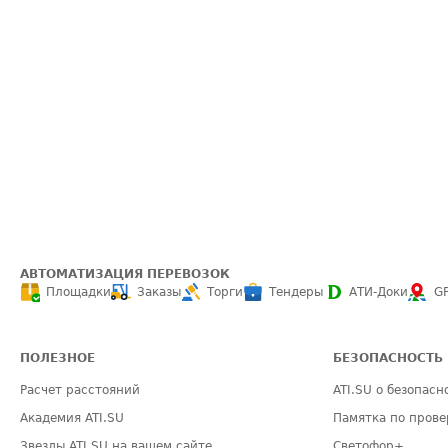
АВТОМАТИЗАЦИЯ ПЕРЕВОЗОК
Площадки
Заказы
Торги
Тендеры
АТИ-Доки
G
ПОЛЕЗНОЕ
БЕЗОПАСНОСТЬ
Расчет расстояний
ATI.SU о безопасн
Академия ATI.SU
Памятка по прове
Звезды ATI.SU на вашем сайте
Светофор+