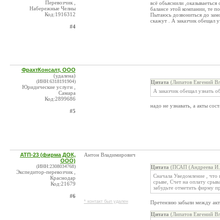
Перевозчик ,
всё обьяснили ,оказываеться 
Набережные Челны
балансе этой компании, те п
Код:1916312
Пытаюсь дозвониться до зам
скажут . А заказчик обещал у
#4
ФрахтКонсалт, ООО
(удалена)
(ИНН:6318191904)
Цитата
(Липатов Евгений Вл
Юридические услуги ,
А заказчик обещал узнать об
Самара
Код:2899686
надо не узнавать, а акты сос
#5
АТП-23 (фирма ДОК,
Антон Владимирович
ООО)
(ИНН:2308034768)
Цитата
(ПСАП (Андреева И. 
Экспедитор-перевозчик ,
Сначала Уведомление , что 
Краснодар
срыве, Счет на оплату срыв
Код:21679
забудьте отметить фирму п
#6
* контакт был удален
Претензию забыли между акто
Цитата
(Липатов Евгений Вл