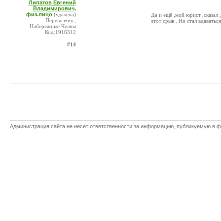
Липатов Евгений
Владимирович,
физ.лицо
(удалена)
Да и ещё ,мой юрист ,сказал
Перевозчик ,
этот срыв . Ни стал вдаватьс
Набережные Челны
Код:1916312
#14
Администрация сайта не несет ответственности за информацию, публикуемую в ф