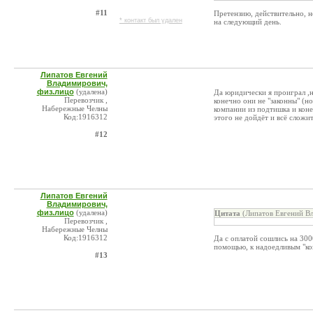
#11
Претензию, действительно, не
* контакт был удален
на следующий день.
Липатов Евгений
Владимирович,
физ.лицо
(удалена)
Да юридически я проиграл ,н
Перевозчик ,
конечно они не "законны" (но
Набережные Челны
компании из подтишка и кон
Код:1916312
этого не дойдёт и всё сложит
#12
Липатов Евгений
Владимирович,
физ.лицо
(удалена)
Цитата
(Липатов Евгений Вл
Перевозчик ,
Набережные Челны
Код:1916312
Да с оплатой сошлись на 300
помощью, к надоедливым "к
#13