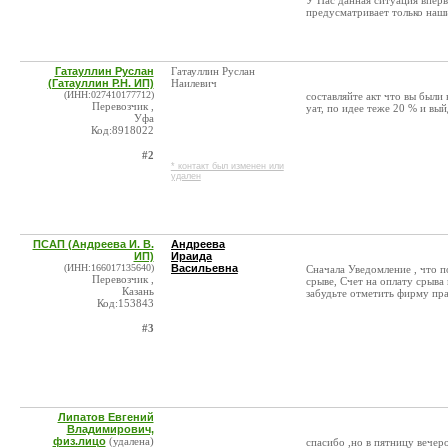
У Нас данная ситуация вперв
предусматривает только наш
Гатауллин Руслан
Гатауллин Руслан
(Гатауллин Р.Н. ИП)
Наилевич
(ИНН:027410177712)
составляйте акт что вы были
Перевозчик ,
уат, по идее теже 20 % и вый
Уфа
Код:8918022
#2
* контакт был изменен или
удален
ПСАП (Андреева И. В.
Андреева
ИП)
Ираида
(ИНН:166017135640)
Васильевна
Сначала Уведомление , что п
Перевозчик ,
срыве, Счет на оплату срыва
Казань
забудьте отметить фирму пр
Код:153843
#3
Липатов Евгений
Владимирович,
физ.лицо
(удалена)
спасибо ,но в пятницу вечеро