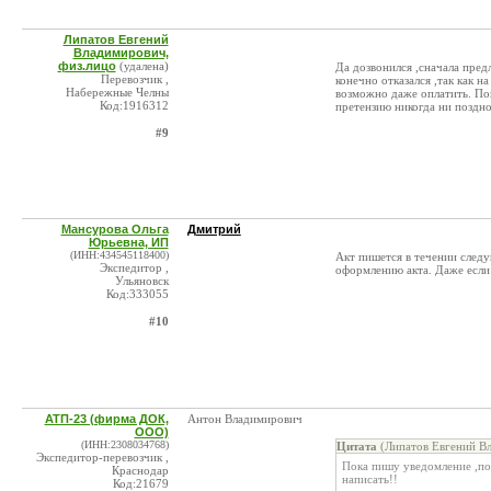
Липатов Евгений
Владимирович,
физ.лицо
(удалена)
Да дозвонился ,сначала пред
Перевозчик ,
конечно отказался ,так как н
Набережные Челны
возможно даже оплатить. По
Код:1916312
претензию никогда ни поздн
#9
Мансурова Ольга
Дмитрий
Юрьевна, ИП
(ИНН:434545118400)
Акт пишется в течении след
Экспедитор ,
оформлению акта. Даже если 
Ульяновск
Код:333055
#10
АТП-23 (фирма ДОК,
Антон Владимирович
ООО)
(ИНН:2308034768)
Цитата
(Липатов Евгений Вл
Экспедитор-перевозчик ,
Пока пишу уведомление ,по
Краснодар
написать!!
Код:21679