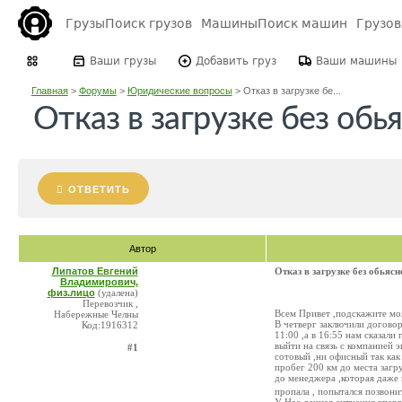
Грузы
Поиск грузов
Машины
Поиск машин
Грузо
Ваши грузы
Добавить груз
Ваши машины
Главная
>
Форумы
>
Юридические вопросы
>
Отказ в загрузке бе...
Отказ в загрузке без обь
ОТВЕТИТЬ
Автор
Липатов Евгений
Отказ в загрузке без обьяс
Владимирович,
физ.лицо
(удалена)
Перевозчик ,
Всем Привет ,подскажите мож
Набережные Челны
В четверг заключили договор
Код:1916312
11:00 ,а в 16:55 нам сказал
выйти на связь с компанией э
#1
сотовый ,ни офисный так как
пробег 200 км до места загр
до менеджера ,которая даже 
пропала , попытался позвонит