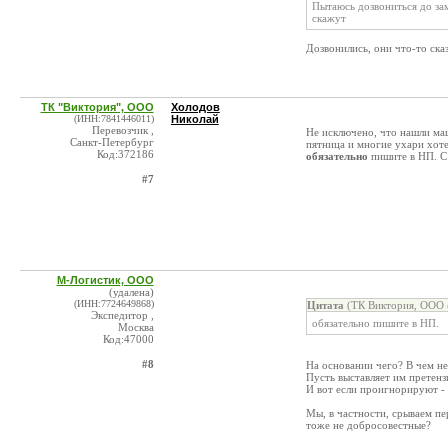
Пытаюсь дозвониться до за
скажут
Дозвонились, они что-то ска
ТК "Виктория", ООО
Холодов
(ИНН:7841446011)
Николай
Перевозчик ,
Не исключено, что нашли маш
Санкт-Петербург
пятница и многие ухари хоте
Код:372186
обязательно
пишите в НП. С
#7
М-Логистик, ООО
(удалена)
(ИНН:7724649868)
Цитата
(ТК Виктория, ООО 
Экспедитор ,
обязательно пишите в НП.
Москва
Код:47000
#8
На основании чего? В чем н
Пусть выставляет им претенз
И вот если проигнорируют - 
Мы, в частности, срываем пер
тоже не добросовестные?