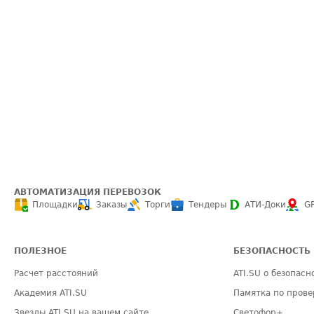
АВТОМАТИЗАЦИЯ ПЕРЕВОЗОК
Площадки
Заказы
Торги
Тендеры
АТИ-Доки
G
ПОЛЕЗНОЕ
БЕЗОПАСНОСТЬ
Расчет расстояний
ATI.SU о безопасн
Академия ATI.SU
Памятка по прове
Звезды ATI.SU на вашем сайте
Светофор+