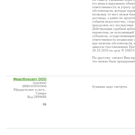
его вины в нарушении обязат
ответственности за утрату г
обстоятельств, которые пере
поскольку от него нельзя бы
договора, а равно их предот
события недостаточно, сторо
преодолеть его последствия.
Действующая судебная арбит
перевозчик, не исполнивший
субъектом, осуществляющим 
ответственность независимо 
при наличии обстоятельств, 
зависело (постановление Пр
20.10.2010 по делу N 3585/1
По-другому: сможет Ваш юрис
что можно было предпринять
ФрахтКонсалт, ООО
(удалена)
(ИНН:6318191904)
бумажки надо смотреть
Юридические услуги ,
Самара
Код:2899686
#6