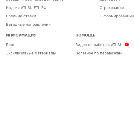
Индекс ATI.SU FTL РФ
Страхование
Средние ставки
О формировании 
Выгодные направления
ИНФОРМАЦИЯ
ПОМОЩЬ
Блог
Видео по работе с ATI.SU
Эксклюзивные материалы
Полезное по перевозкам
Политика конфиденциальности
Часто задаваемые вопросы (FA
Общие положения
Техническая информация
Карта сайта
ЗАДАТЬ ВОПРОС