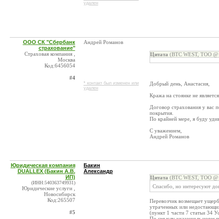
удален
ООО СК "Сбербанк
Андрей Романов
страхование"
Страховая компания ,
Цитата
(BTC WEST, ТОО @ 2
Москва
Код:6456054
#4
* контакт был изменен или
Добрый день, Анастасия,
удален
Кража на стоянке не являетс
Договор страхования у вас п
покрытия.
По крайней мере, я буду удив
С уважением,
Андрей Романов
Юридическая компания
Бакин
DUALLEX (Бакин А.В.
Александр
ИП)
Цитата
(BTC WEST, ТОО @ 2
(ИНН:540363749931)
Спасибо, но интересуют до
Юридические услуги ,
Новосибирск
Код:265507
Перевозчик возмещает ущерб,
утраченных или недостающих 
#5
(пункт 1 части 7 статьи 34 
По смыслу указанных норм пе