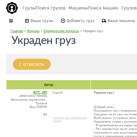
Грузы
Поиск грузов
Машины
Поиск машин
Грузо
Ваши грузы
Добавить груз
Ваши машины
Главная
>
Форумы
>
Юридические вопросы
>
Украден груз
Украден груз
ОТВЕТИТЬ
Автор
BTC, ИП
Сергей
Украден груз
(ИНН:830127400496)
Экспедитор-перевозчик ,
Уральск
Код:268690
Добрый день!
Подскажите, кто сталкивался 
Украдена часть груз на стоя
#1
Возбуждено уголовное дело.
* контакт был изменен или
удален
Определена сумма утраченно
- В заключенном договоре п
- Что перевозчик несет отве
утраченного или недостающег
груза и таможенные платежи