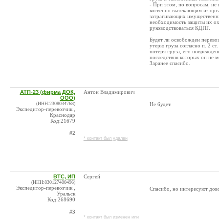
- При этом, по вопросам, не
косвенно вытекающим из орг
затрагивающих имущественны
необходимость защиты их ох
руководствоваться КДПГ.
Будет ли освобожден пере
утерю груза согласно п. 2 с
потеря груза, его поврежден
последствия которых он не м
Заранее спасибо.
АТП-23 (фирма ДОК,
Антон Владимирович
ООО)
(ИНН:2308034768)
Не будет.
Экспедитор-перевозчик ,
Краснодар
Код:21679
#2
* контакт был удален
BTC, ИП
Сергей
(ИНН:830127400496)
Экспедитор-перевозчик ,
Спасибо, но интересуют дов
Уральск
Код:268690
#3
* контакт был изменен или