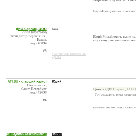
отправите документы с квитк
_______________________
Отредактировано пользова
ДИО Сервис, ООО
Ким
(ИНН:1655272430)
Экспедитор-перевозчик ,
Юрий Михайлович, вы не прав
Казань
ему скинул перевозчик-испо
Код:740894
#5
* контакт был изменен или
удален
ATI.SU - старший юрист
Юрий
IT-компания ,
Санкт-Петербург
Цитата
(ДИО Сервис, ООО @
Код:442638
Тут создатель темы являетс
#6
неужели перевозчики стали у
Юридическая компания
Бакин