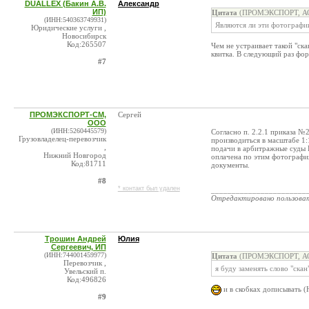
DUALLEX (Бакин А.В.
Александр
ИП)
Цитата
(ПРОМЭКСПОРТ, АО 
(ИНН:540363749931)
Являются ли эти фотографи
Юридические услуги ,
Новосибирск
Код:265507
Чем не устраивает такой "ск
квитка. В следующий раз фор
#7
ПРОМЭКСПОРТ-СМ,
Сергей
ООО
(ИНН:5260445579)
Согласно п. 2.2.1 приказа 
Грузовладелец-перевозчик
производиться в масштабе 1:
,
подачи в арбитражные суды 
Нижний Новгород
оплачена по этим фотография
Код:81711
документы.
#8
* контакт был удален
_______________________
Отредактировано пользова
Трошин Андрей
Юлия
Сергеевич, ИП
(ИНН:744001459977)
Цитата
(ПРОМЭКСПОРТ, АО 
Перевозчик ,
я буду заменять слово "ска
Увельский п.
Код:496826
и в скобках дописывать 
#9