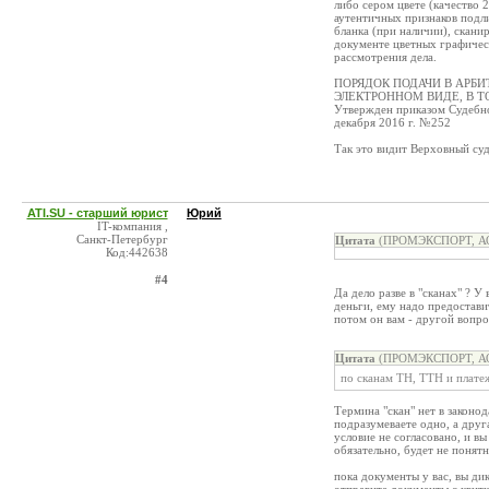
либо сером цвете (качество 
аутентичных признаков подли
бланка (при наличии), скани
документе цветных графическ
рассмотрения дела.
ПОРЯДОК ПОДАЧИ В АРБ
ЭЛЕКТРОННОМ ВИДЕ, В 
Утвержден приказом Судебно
декабря 2016 г. №252
Так это видит Верховный су
ATI.SU - старший юрист
Юрий
IT-компания ,
Санкт-Петербург
Цитата
(ПРОМЭКСПОРТ, АО 
Код:442638
#4
Да дело разве в "сканах" ? 
деньги, ему надо предостави
потом он вам - другой вопро
Цитата
(ПРОМЭКСПОРТ, АО 
по сканам ТН, ТТН и плате
Термина "скан" нет в законод
подразумеваете одно, а друга
условие не согласовано, и вы
обязательно, будет не понят
пока документы у вас, вы дик