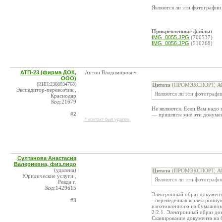
Являются ли эти фотографии
Прикрепленные файлы:
IMG_0055.JPG
(700537)
IMG_0056.JPG
(510268)
АТП-23 (фирма ДОК,
Антон Владимирович
ООО)
(ИНН:2308034768)
Цитата
(ПРОМЭКСПОРТ, АО 
Экспедитор-перевозчик ,
Являются ли эти фотографи
Краснодар
Код:21679
Не являются. Если Вам надо 
#2
— пришлите мне эти докумен
* контакт был удален
Султанова Анастасия
Валериевна, физ.лицо
(удалена)
Цитата
(ПРОМЭКСПОРТ, АО 
Юридические услуги ,
Являются ли эти фотографи
Ревда г.
Код:1429615
Электронный образ документ
#3
- переведенная в электронн
изготовленного на бумажном
2.2.1. Электронный образ до
Сканирование документа на 