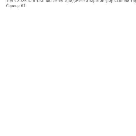
1998-2026
© ATI.SU является юридически зарегистрированной то
Сервер
61