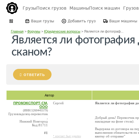
Грузы
Поиск грузов
Машины
Поиск машин
Грузо
Ваши грузы
Добавить груз
Ваши машины
Главная
>
Форумы
>
Юридические вопросы
>
Является ли фотограф...
Является ли фотография 
сканом?
ОТВЕТИТЬ
Автор
ПРОМЭКСПОРТ-СМ,
Сергей
Является ли фотография до
ООО
(ИНН:5260445579)
Грузовладелец-перевозчик
,
Добрый день! Перевозчик пр
Нижний Новгород
накладные на фоне стола).
Код:81711
Выдержка из договора на пер
выполнения обязательств по
#1
квитку об отправке"
* контакт был удален