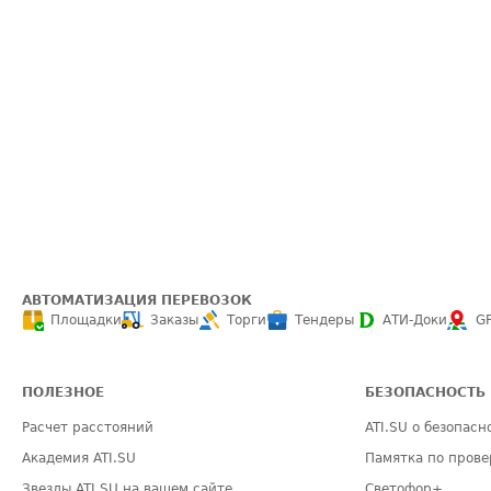
АВТОМАТИЗАЦИЯ ПЕРЕВОЗОК
Площадки
Заказы
Торги
Тендеры
АТИ-Доки
G
ПОЛЕЗНОЕ
БЕЗОПАСНОСТЬ
Расчет расстояний
ATI.SU о безопасн
Академия ATI.SU
Памятка по прове
Звезды ATI.SU на вашем сайте
Светофор+