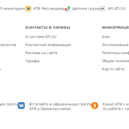
PS-мониторинг
АТИ Мессенджер
Цепочки грузов
API ATI.SU
КОНТАКТЫ И ТАРИФЫ
ИНФОРМАЦИ
О системе ATI.SU
Блог
рагентов
Контактная информация
Эксклюзивные
Реклама на сайте
Политика кон
Тарифы
Общие полож
а
Карта сайта
ую группу
Вступайте в официальную группу
Канал АТИ с 
АТИ в Одноклассниках
по работе с с