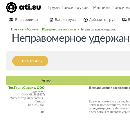
Грузы
Поиск грузов
Машины
Поиск м
Все сервисы
Ваши грузы
Добавить груз
Главная
>
Форумы
>
Юридические вопросы
>
Неправомерное удержа...
Неправомерное удержание
ОТВЕТИТЬ
Автор
ТехТрансСервис, ООО
Неправомерное удержание г
(удалена)
(ИНН:6315619807)
Экспедитор-перевозчик ,
Самара
Коллеги,помогите пожалуйста
Код:232151
неплатежеспособность завода
экспедитора,кот. работает с
последствия за неправомерно
#1