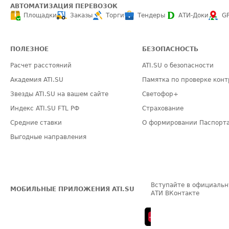
АВТОМАТИЗАЦИЯ ПЕРЕВОЗОК
Площадки
Заказы
Торги
Тендеры
АТИ-Доки
G
ПОЛЕЗНОЕ
БЕЗОПАСНОСТЬ
Расчет расстояний
ATI.SU о безопасности
Академия ATI.SU
Памятка по проверке конт
Звезды ATI.SU на вашем сайте
Светофор+
Индекс ATI.SU FTL РФ
Страхование
Средние ставки
О формировании Паспорт
Выгодные направления
Вступайте в официальн
МОБИЛЬНЫЕ ПРИЛОЖЕНИЯ ATI.SU
АТИ ВКонтакте