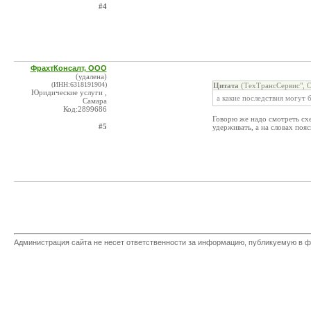
#4
ФрахтКонсалт, ООО
(удалена)
(ИНН:6318191904)
Цитата
(ТехТрансСервис", 
Юридические услуги ,
а какие последствия могут 
Самара
Код:2899686
Говорю же надо смотреть схем
#5
удерживать, а на словах поя
Администрация сайта не несет ответственности за информацию, публикуемую в ф