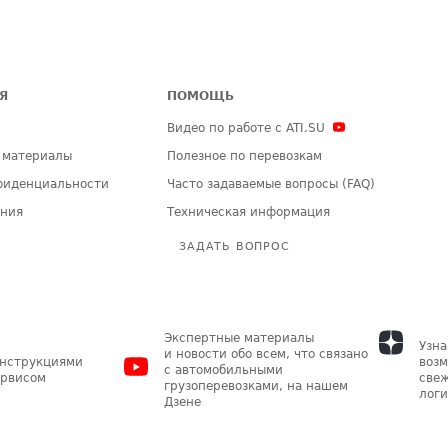
Я
ПОМОЩЬ
Видео по работе с ATI.SU
 материалы
Полезное по перевозкам
фиденциальности
Часто задаваемые вопросы (FAQ)
ения
Техническая информация
ЗАДАТЬ ВОПРОС
Экспертные материалы
Узна
и новости обо всем, что связано
инструкциями
возм
с автомобильными
ервисом
свеж
грузоперевозками, на нашем
логи
Дзене