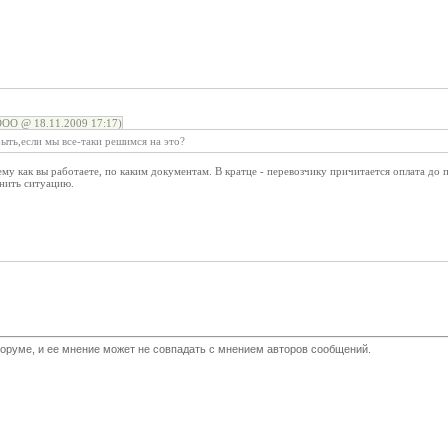
ООО @ 18.11.2009 17:17)
быть,если мы все-таки решимся на это?
у как вы работаете, по каким документам. В кратце - перевозчику причитается оплата до пр
снить ситуацию.
оруме, и ее мнение может не совпадать с мнением авторов сообщений.