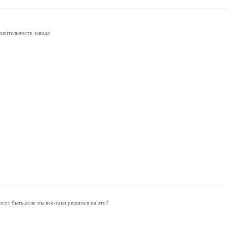
ешительности завода
огут быть,если мы все-таки решимся на это?