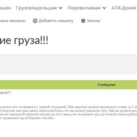
ашин
Грузовладельцам
Перевозчикам
АТИ-Доки
А
Ваши машины
Добавить машину
Заказы
 груза!!!
Сообщение
руза!!!
,может кто сталкивался с данной ситуацией. Нам заказчик должен приличную сумму за 2 ме
.Загрузки они нам давать перестали,боясь,что мы можем удержать груз. Как вы думаете,в
 тем же заводом.И написать письмо на этот завод,что не вернем груз до полной оплаты рейс
е удержание груза?Заранее спасибо.