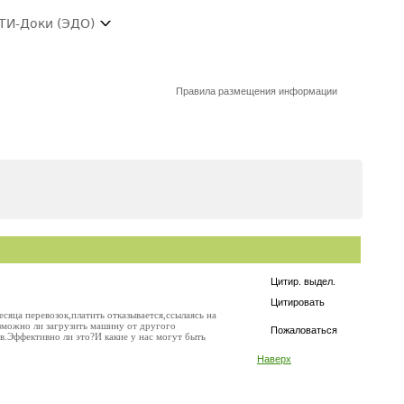
ТИ-Доки (ЭДО)
Правила размещения информации
Цитир. выдел.
Цитировать
сяца перевозок,платить отказывается,ссылаясь на
озможно ли загрузить машину от другого
Пожаловаться
ов.Эффективно ли это?И какие у нас могут быть
Наверх