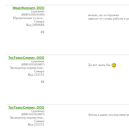
ФрахтКонсалт, ООО
(удалена)
(ИНН:6318191904)
можно, но осторожно
Юридические услуги ,
зависит от схемы работы и р
Самара
Код:2899686
#2
ТехТрансСервис, ООО
(удалена)
(ИНН:6315619807)
Да вот знать бы.
Экспедитор-перевозчик ,
Самара
Код:232151
#3
ТехТрансСервис, ООО
(удалена)
(ИНН:6315619807)
Антон,а какие последствия м
Экспедитор-перевозчик ,
Самара
Код:232151