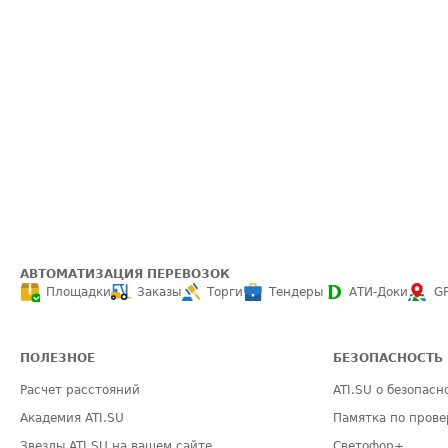
АВТОМАТИЗАЦИЯ ПЕРЕВОЗОК
Площадки
Заказы
Торги
Тендеры
АТИ-Доки
G
ПОЛЕЗНОЕ
БЕЗОПАСНОСТЬ
Расчет расстояний
ATI.SU о безопасн
Академия ATI.SU
Памятка по прове
Звезды ATI.SU на вашем сайте
Светофор+