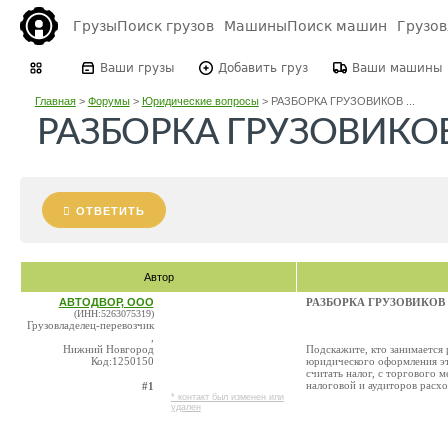
Грузы
Поиск грузов
Машины
Поиск машин
Грузо
Ваши грузы
Добавить груз
Ваши машины
Главная
>
Форумы
>
Юридические вопросы
>
РАЗБОРКА ГРУЗОВИКОВ ...
РАЗБОРКА ГРУЗОВИКОВ и
ОТВЕТИТЬ
Автор
АВТОДВОР, ООО
РАЗБОРКА ГРУЗОВИКОВ и 
(ИНН:5263075319)
Грузовладелец-перевозчик
,
Нижний Новгород
Подскажите, кто занимается 
Код:1250150
юридического оформления эт
считать налог, с торгового 
налоговой и аудиторов расхо
#1
* контакт был изменен или
удален