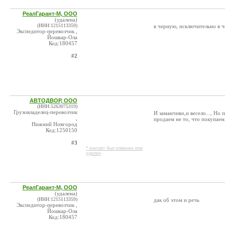
РеалГарант-М, ООО
(удалена)
(ИНН:1215113359)
в черную, исключительно в
Экспедитор-перевозчик ,
Йошкар-Ола
Код:180457
#2
АВТОДВОР, ООО
(ИНН:5263075319)
Грузовладелец-перевозчик
И заманчиво,и весело..., Но
,
продаем не то, что покупаем
Нижний Новгород
Код:1250150
#3
* контакт был изменен или
удален
РеалГарант-М, ООО
(удалена)
(ИНН:1215113359)
дак об этом и речь
Экспедитор-перевозчик ,
Йошкар-Ола
Код:180457