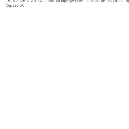
1998-2026
© ATI.SU является юридически зарегистрированной то
Сервер
50