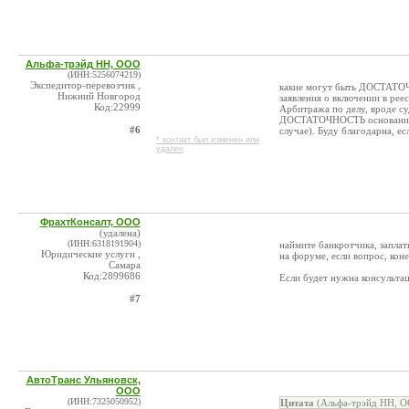
Альфа-трэйд НН, ООО
(ИНН:5256074219)
Экспедитор-перевозчик ,
какие могут быть ДОСТАТОЧ
Нижний Новгород
заявления о включении в рее
Код:22999
Арбитража по делу, вроде су
ДОСТАТОЧНОСТЬ оснований) 
#6
случае). Буду благодарна, е
* контакт был изменен или
удален
ФрахтКонсалт, ООО
(удалена)
(ИНН:6318191904)
наймите банкротчика, заплат
Юридические услуги ,
на форуме, если вопрос, кон
Самара
Код:2899686
Если будет нужна консультац
#7
АвтоТранс Ульяновск,
ООО
(ИНН:7325050952)
Цитата
(Альфа-трэйд НН, О