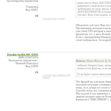
Грузовладелец-перевозчик
какие могут быть ДОСТАТО
,
заявления о включении в ре
Ульяновск
Арбитража по делу, вроде 
Код:18487
ДОСТАТОЧНОСТЬ оснований)
случае). Буду благодарна, 
#8
* контакт был удален
Объясните для чего Вам это
Организация, которая подала
уже свою СРО которая в лиц
кредитору т.е. у кого больше
Если у предприятия (банкрот
стоит побороться. За подро
Альфа-трэйд НН, ООО
(ИНН:5256074219)
Экспедитор-перевозчик ,
Цитата
(ФрахтКонсалт @ 22.
Нижний Новгород
наймите банкротчика, запла
Код:22999
вопросы на форуме, если во
#9
Если будет нужна консульта
* контакт был изменен или
удален
Это фразой вы для меня Амер
похожей ситуации откликнули
темы, то я думаю не стоит и 
Спасибо всем, кто откликнул
Мы подали в суд заявление 
людьми реально шансов 0(так
Клиентом ("ЗМК ОРИОН" г. 