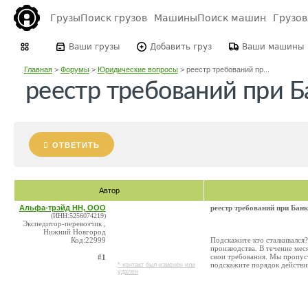
Грузы
Поиск грузов
Машины
Поиск машин
Грузо
Ваши грузы
Добавить груз
Ваши машины
Главная
>
Форумы
>
Юридические вопросы
>
реестр требований пр...
реестр требований при Б
ОТВЕТИТЬ
Автор
Альфа-трэйд НН, ООО
реестр требований при Банк
(ИНН:5256074219)
Экспедитор-перевозчик ,
Нижний Новгород
Код:22999
Подскажите кто сталкивался?
производства. В течение мес
свои требования. Мы пропуст
#1
подскажите порядок действи
* контакт был изменен или
удален