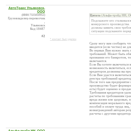
АвтоТранс Ульяновск,
ООО
(ИНН:7325050952)
Цитата
(Альфа-трэйд НН, О
Грузовладелец-перевозчик
Подскажите кто сталкивалс
,
конкурсного производства.
Ульяновск
должны заявить свои требо
Код:18487
ситуации подскажите поряд
#2
* контакт был удален
Сразу могу вам сообщить что
вводится (если честно) не дл
Во первых Вам нужно знать 
требований. Может быть обяз
признании его банкротом, то
включаются.
Если Вы хотите включиться 
возможность включиться, есл
кредиторов должника вы пред
Если Вам удастся включиться 
реестра требований кредитор
После того как предприятие
производство будет формиро
есть) будет оценено и прода
Требования кредиторов удов
расчеты по требованиям гра
вреда жизни или здоровью, 
компенсация морального вре
пособий и оплате труда лиц
вознаграждений авторам резу
расчеты с другими кредитора
Альфа-трэйд НН, ООО