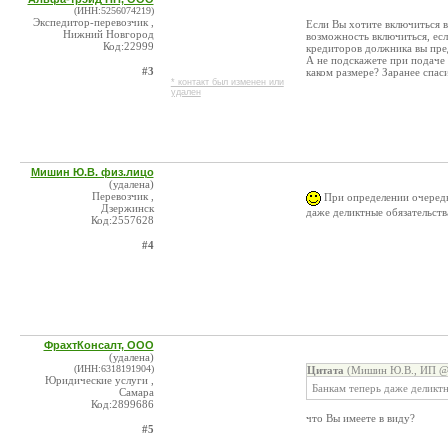
(ИНН:5256074219)
Экспедитор-перевозчик ,
Если Вы хотите включиться 
Нижний Новгород
возможность включиться, есл
Код:22999
кредиторов должника вы пред
А не подскажете при подаче 
#3
каком размере? Заранее спас
* контакт был изменен или
удален
Мишин Ю.В. физ.лицо
(удалена)
Перевозчик ,
При определении очередн
Дзержинск
даже деликтные обязательств
Код:2557628
#4
ФрахтКонсалт, ООО
(удалена)
(ИНН:6318191904)
Цитата
(Мишин Ю.В., ИП @ 
Юридические услуги ,
Банкам теперь даже деликтн
Самара
Код:2899686
что Вы имеете в виду?
#5