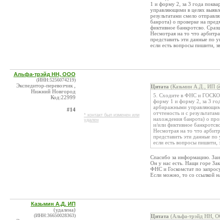
1 и форму 2, за 3 года пок
управляющими в целях выявле
результатами смело отправл
банрота) о проверке на пред
фиктивное банкротсво. Сразц
Несмотрая на то что арбитр
представить эти данные по ук
если есть вопросы пишити, з
Альфа-трэйд НН, ООО
(ИНН:5256074219)
Экспедитор-перевозчик ,
Цитата
(Казьмин А.Д., ИП @
Нижний Новгород
5. Сходите в ФНС и ГОСКОМ
Код:22999
форму 1 и форму 2, за 3 г
арбиражными управляющими 
#14
отчтеность и с результатам
* контакт был изменен или
нахождения банрота) о про
удален
и/или фиктивное банкротсво
Несмотрая на то что арбит
представить эти данные по 
если есть вопросы пишити, 
Спасибо за информацию. Заи
Он у нас есть. Нащи горе За
ФНС и Госкомстат по запросу
Если можно, то со ссылкой н
Казьмин А.Д. ИП
(удалена)
(ИНН:36650028363)
Цитата
(Альфа-трэйд НН, О