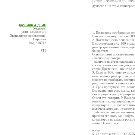
а еще информация кто упра
думаете он в этом заинтерес
Казьмин А.Д. ИП
(удалена)
(ИНН:36650028363)
1. По поводу необходимост
Экспедитор-перевозчик ,
Вам госпошлину платить НЕН
Воронеж
2. Достаточность оснований
Код:218713
В соответсвии с со.100 указ
реестр требований без предв
#13
банкротсве.
Основаниями достаточными 
- наличие договора
- наличие подтверждающих ф
- желательно наличие доку
спора(Претензии). но не обя
3. Если вы ЮР. лицо то доказ
включении в реестр практиче
можете попробывать апелиро
родственников, женились и т
4. Срок пропущен, что делат
Все равно еще есть шанс.. та
кто осуществляет регулярный
О чем это говорит. У Вашего
взыскать и кредиторка(такие 
кредиторов. Т.е. активов мо
включать хорошо, не включат
требование говоря законным 
признал его хоть как-нибудь
кредиторов подлежит распр
много. Пытайтесь
и еще
5. Сходите в ФНС и ГОСКОМС