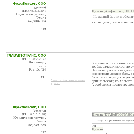
ФрахтКонсалт, ООО
(удалена)
(ИНН:6318191904)
Цитата
(Альфа-трэйд НН, О
Юридические услуги ,
На данный форум я обратил
Самара
Код:2899686
я не подумал, что вам психо
#10
ГЛАВАВТОТРАНС, ООО
(ИНН:7203222932)
Диспетчер ,
Вам можно посоветовать снач
Тюмень
вообще замарачиваться по эт
Код:158424
Поищите протокол заседания 
информация должна быть, а 
#11
была такая ситуация, хорошо
* контакт был изменен или
пришлось забирать хоть что-т
удален
А вообще эта процедура долга
ФрахтКонсалт, ООО
(удалена)
(ИНН:6318191904)
Цитата
(ГЛАВАВТОТРАНС (Г
Юридические услуги ,
Поищите протокол заседани
Самара
Код:2899686
нет
Цитата
#12