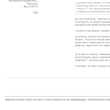
Экспедитор-перевозчик ,
аинтересовал вопрос по пов
Воронеж
Заказчики нам его предоста
Код:218713
запросу 3 лиц предоставляю
ссылкой на нормативные док
#15
вы что пошутили.. конечно н
отчетность, ее может купить
каждый встречный поперечн
сходите в юр фирму в вашем 
по поводу липовости баланса.
баланс.. отдал его копию ва
налогового периода(или тупо
фуфлом. закон этого не запр
да и еще по поводу "выявлен
результатами смело отправл
банрота) "" можете даже не 
и вообще. не зная ситуаци п
Администрация сайта не несет ответственности за информацию, публикуемую в ф