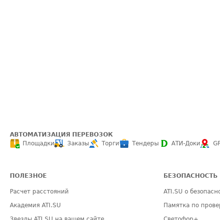
АВТОМАТИЗАЦИЯ ПЕРЕВОЗОК
Площадки
Заказы
Торги
Тендеры
АТИ-Доки
G
ПОЛЕЗНОЕ
БЕЗОПАСНОСТЬ
Расчет расстояний
ATI.SU о безопасн
Академия ATI.SU
Памятка по прове
Звезды ATI.SU на вашем сайте
Светофор+