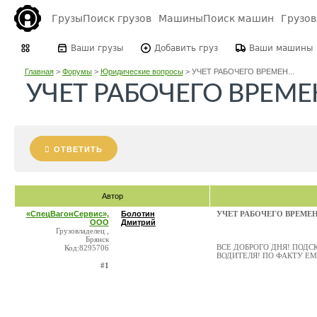
Грузы
Поиск грузов
Машины
Поиск машин
Грузо
Ваши грузы
Добавить груз
Ваши машины
Главная
>
Форумы
>
Юридические вопросы
>
УЧЕТ РАБОЧЕГО ВРЕМЕН...
УЧЕТ РАБОЧЕГО ВРЕМ
ОТВЕТИТЬ
Автор
«СпецВагонСервис»,
Болотин
УЧЕТ РАБОЧЕГО ВРЕМЕ
ООО
Дмитрий
Грузовладелец ,
Брянск
ВСЕ ДОБРОГО ДНЯ! ПОДС
Код:8295706
ВОДИТЕЛЯ! ПО ФАКТУ ЕМУ
#1