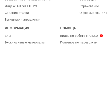
Индекс ATI.SU FTL РФ
Страхование
Средние ставки
О формировании 
Выгодные направления
ИНФОРМАЦИЯ
ПОМОЩЬ
Блог
Видео по работе с ATI.SU
Эксклюзивные материалы
Полезное по перевозкам
Политика конфиденциальности
Часто задаваемые вопросы (FA
Общие положения
Техническая информация
Карта сайта
ЗАДАТЬ ВОПРОС