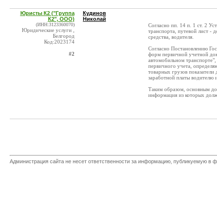
Юристы К2 ("Группа
Кудинов
К2", ООО)
Николай
(ИНН:3123360070)
Согласно пп. 14 п. 1 ст. 2 
Юридические услуги ,
транспорта, путевой лист - 
Белгород
средства, водителя.
Код:2023174
Согласно Постановлению Гос
#2
форм первичной учетной док
автомобильном транспорте",
первичного учета, определя
товарных грузов показатели 
заработной платы водителю и
Таким образом, основным до
информация из которых должн
Администрация сайта не несет ответственности за информацию, публикуемую в ф