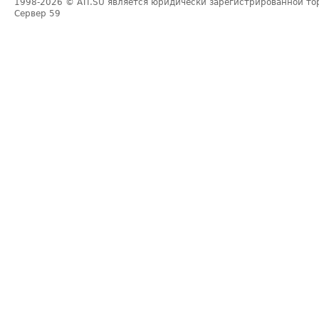
1998-2026
© ATI.SU является юридически зарегистрированной то
Сервер
59