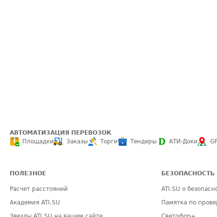
АВТОМАТИЗАЦИЯ ПЕРЕВОЗОК
Площадки
Заказы
Торги
Тендеры
АТИ-Доки
G
ПОЛЕЗНОЕ
БЕЗОПАСНОСТЬ
Расчет расстояний
ATI.SU о безопасн
Академия ATI.SU
Памятка по прове
Звезды ATI.SU на вашем сайте
Светофор+