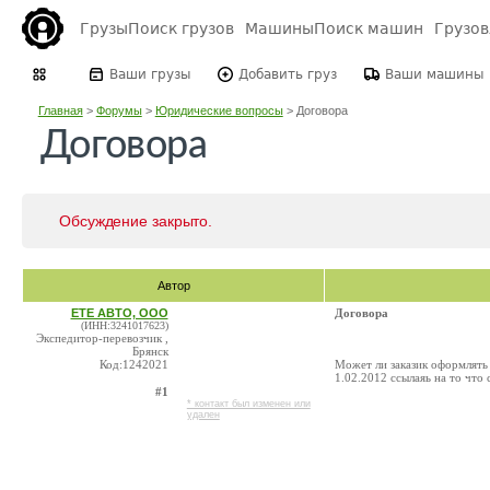
Грузы
Поиск грузов
Машины
Поиск машин
Грузо
Ваши грузы
Добавить груз
Ваши машины
Главная
>
Форумы
>
Юридические вопросы
>
Договора
Договора
Обсуждение закрыто.
Автор
ЕТЕ АВТО, ООО
Договора
(ИНН:3241017623)
Экспедитор-перевозчик ,
Брянск
Код:1242021
Может ли заказик оформлять 
1.02.2012 ссылаяь на то что
#1
* контакт был изменен или
удален