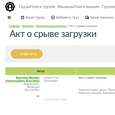
Грузы
Поиск грузов
Машины
Поиск машин
Грузо
Ваши грузы
Добавить груз
Ваши машины
Главная
>
Форумы
>
Юридические вопросы
>
Акт о срыве загрузки
Акт о срыве загрузки
ОТВЕТИТЬ
Автор
Бакулин Михаил
Зверев Олег
Акт о срыве загрузки
Анатольевич, физ.лицо
Евгеньевич
Перевозчик ,
Волжский
Заказчик сорвал загруз. Вып
Код:247803
написать в недобр. партнеры 
#1
* контакт был удален