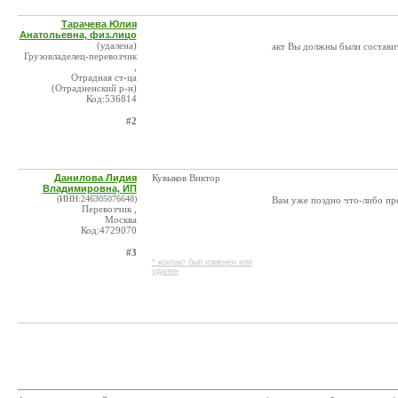
Тарачева Юлия
Анатольевна, физ.лицо
(удалена)
акт Вы должны были состави
Грузовладелец-перевозчик
,
Отрадная ст-ца
(Отрадненский р-н)
Код:536814
#2
Данилова Лидия
Кувыков Виктор
Владимировна, ИП
(ИНН:246305076648)
Вам уже поздно что-либо пр
Перевозчик ,
Москва
Код:4729070
#3
* контакт был изменен или
удален