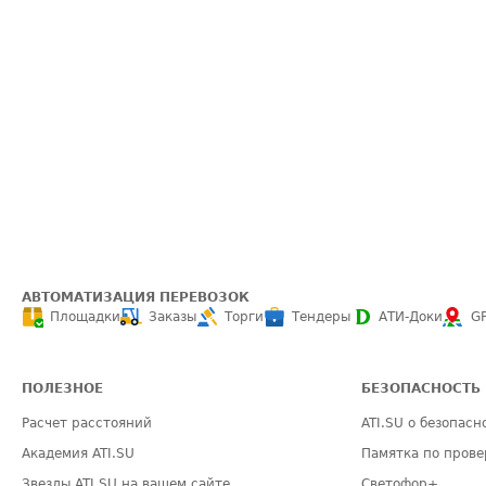
АВТОМАТИЗАЦИЯ ПЕРЕВОЗОК
Площадки
Заказы
Торги
Тендеры
АТИ-Доки
G
ПОЛЕЗНОЕ
БЕЗОПАСНОСТЬ
Расчет расстояний
ATI.SU о безопасн
Академия ATI.SU
Памятка по прове
Звезды ATI.SU на вашем сайте
Светофор+