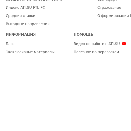
Индекс ATI.SU FTL РФ
Страхование
Средние ставки
О формировании 
Выгодные направления
ИНФОРМАЦИЯ
ПОМОЩЬ
Блог
Видео по работе с ATI.SU
Эксклюзивные материалы
Полезное по перевозкам
Политика конфиденциальности
Часто задаваемые вопросы (FA
Общие положения
Техническая информация
Карта сайта
ЗАДАТЬ ВОПРОС