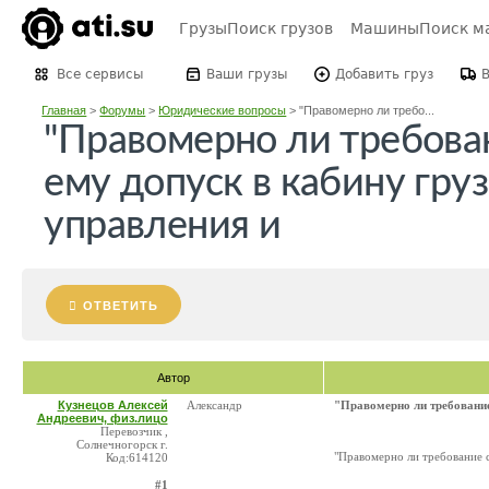
Грузы
Поиск грузов
Машины
Поиск м
Все сервисы
Ваши грузы
Добавить груз
Главная
>
Форумы
>
Юридические вопросы
>
"Правомерно ли требо...
"Правомерно ли требова
ему допуск в кабину гру
управления и
ОТВЕТИТЬ
Автор
Кузнецов Алексей
Александр
"Правомерно ли требование
Андреевич, физ.лицо
Перевозчик ,
Солнечногорск г.
"Правомерно ли требование 
Код:614120
#1