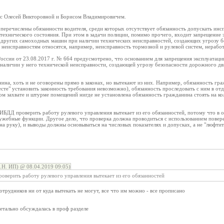
я с Олесей Викторовной и Борисом Владимировичем.
 перечислены обязанности водителя, среди которых отсутствует обязанность допускать инс
 технического состояния. При этом в задачи полиции, помимо прочего, входит запрещение
и других самоходных машин при наличии технических неисправностей, создающих угрозу бе
м неисправностям относятся, например, неисправность тормозной и рулевой систем, неработ
ссии от 23.08.2017 г. № 664 предусмотрено, что основанием для запрещения эксплуатаци
 наличии у него технической неисправности, создающей угрозу безопасности дорожного дв
ина, хоть и не оговорены прямо в законах, но вытекают из них. Например, обязанность г
есте" установить законность требования невозможно), обязанность проследовать с ним в отд
ом захвате и штурме помещений нигде не установлена обязанность гражданина стоять на кол
ИБДД проверить работу рулевого управления вытекает из его обязанностей, потому что в 
ужебные функции. Другое дело, что проверка должна проводиться с использованием повере
на руку), и выводы должны основываться на числовых показателях и допусках, а не "люфтит
Н. ИП) @ 08.04.2019 09:05)
оверить работу рулевого управления вытекает из его обязанностей
трудников ни от куда вытекать не могут, все что им можно - все прописано
детально обсуждалась в проф разделе