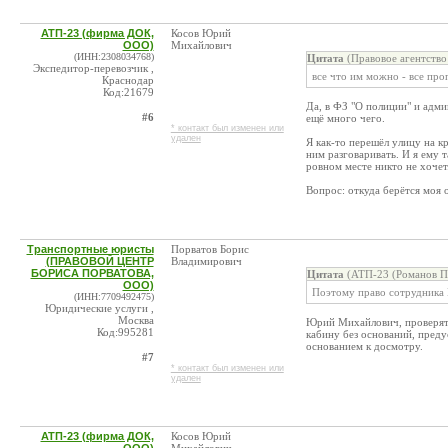
АТП-23 (фирма ДОК,
Косов Юрий
ООО)
Михайлович
(ИНН:2308034768)
Цитата
(Правовое агентств
Экспедитор-перевозчик ,
все что им можно - все про
Краснодар
Код:21679
Да, в ФЗ "О полиции" и адми
#6
ещё много чего.
* контакт был изменен или
удален
Я как-то перешёл улицу на к
ним разговаривать. И я ему т
ровном месте никто не хочет
Вопрос: откуда берётся моя 
Транспортные юристы
Порватов Борис
(ПРАВОВОЙ ЦЕНТР
Владимирович
БОРИСА ПОРВАТОВА,
Цитата
(АТП-23 (Романов П.
ООО)
Поэтому право сотрудника
(ИНН:7709492475)
Юридические услуги ,
Москва
Юрий Михайлович, проверять
Код:995281
кабину без оснований, преду
основанием к досмотру.
#7
* контакт был изменен или
удален
АТП-23 (фирма ДОК,
Косов Юрий