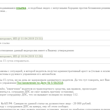
 подававшаяся
ссылка
, и подобных видео с непугаными борцами против беззакония решивш
жка...
кторович, ИП @ 11.04.2019 23:51)
я ссылка
о отношение данный видеоролик имеет к Вашему утверждению
кторович, ИП @ 10.04.2019 12:26)
а 15 суток отправиться..
акомы с ситуацией, в которой водитель получил административный арест за (только и исклю
истемы и рулевого управления его автомобиля.
бы 15 суток, ни на день не задерживали адекватного водителя. Да что тут говорить, вот В
го управления
Постановление по Делу № 5-56/2018
.
tube, "извлечение" водителя из транспортного средства, как правило, происходит:
ументы,т.к. сотрудник ДПС не смог назвать причину остановки;
говорит сотруднику ДПС, что он вызывает полицию по номеру 112.
5 КоАП РФ. Санкция по данной статье на должностное лицо - 20 000 рублей.
седу с сотрудником ДПС на камеру, ему об этом сообщил.
мпетентности не смог назвать причину остановки, значит по прибытии сотрудников полиции