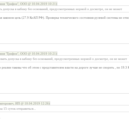
ния "Грифон", ООО @ 10.04.2019 10:21)
ть допуска в кабину без оснований, предусмотренных нормой о досмотре, он не может
я законом цель (27.9 КоАП РФ). Проверка технического состояния рулевой системы не отно
ния "Грифон", ООО @ 10.04.2019 10:21)
овать допуска в кабину без оснований, предусмотренных нормой о досмотре, он не может
 реалии таковы что об этом с представителем власти на дороге лучше не спорить , по 19.3 
кторович, ИП @ 10.04.2019 12:26)
а 15 суток отправиться...
.