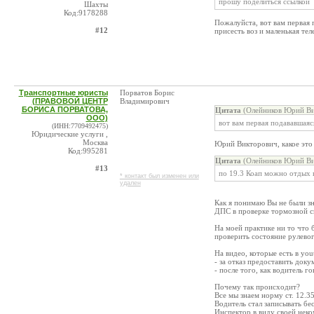
прошу поделиться ссылкой
Шахты
Код:9178288
Пожалуйста, вот вам первая
#12
присесть воз и маленькая теле
Транспортные юристы
Порватов Борис
(ПРАВОВОЙ ЦЕНТР
Владимирович
БОРИСА ПОРВАТОВА,
Цитата
(Олейников Юрий Ви
ООО)
вот вам первая подававшаяс
(ИНН:7709492475)
Юридические услуги ,
Москва
Юрий Викторович, какое эт
Код:995281
Цитата
(Олейников Юрий Ви
#13
по 19.3 Коап можно отдых н
* контакт был изменен или
удален
Как я понимаю Вы не были зн
ДПС в проверке тормозной с
На моей практике ни то что 
проверить состояние рулево
На видео, которые есть в you
- за отказ предоставить док
- после того, как водитель 
Почему так происходит?
Все мы знаем норму ст. 12.3
Водитель стал записывать бе
Инспектор в виду своей неко