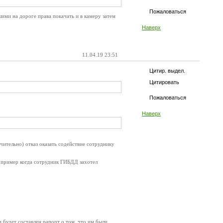
Пожаловаться
ими на дороге права покачать и в камеру затем
Наверх
11.04.19 23:51
Цитир. выдел.
Цитировать
Пожаловаться
Наверх
чительно) отказ оказать содействие сотруднику
ам пример когда сотрудник ГИБДД захотел
 будет составлен рапорт о том, что им были