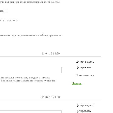
сячи рублей
или административный арест на срок
 ГИБДД.
5 суток должен:
правления через проникновение в кабину грузовика
11.04.19 14:50
Цитир. выдел.
Цитировать
Пожаловаться
й на асфальт положили, а рядом с ним все
 брониках с автоматами на перевес лучше на
Наверх
11.04.19 23:38
Цитир. выдел.
Цитировать