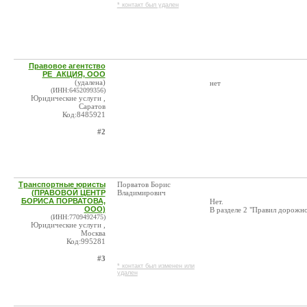
* контакт был удален
Правовое агентство
РЕ_АКЦИЯ, ООО
(удалена)
нет
(ИНН:6452099356)
Юридические услуги ,
Саратов
Код:8485921
#2
Транспортные юристы
Порватов Борис
(ПРАВОВОЙ ЦЕНТР
Владимирович
БОРИСА ПОРВАТОВА,
Нет.
ООО)
В разделе 2 "Правил дорожн
(ИНН:7709492475)
Юридические услуги ,
Москва
Код:995281
#3
* контакт был изменен или
удален