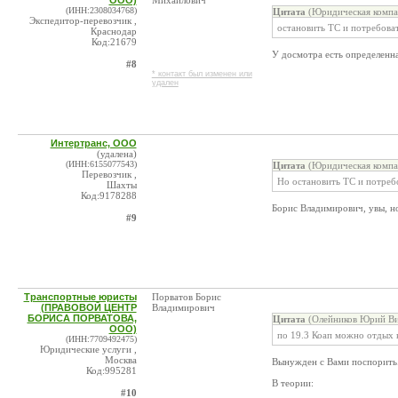
ООО)
Михайлович
(ИНН:2308034768)
Цитата
(Юридическая компа
Экспедитор-перевозчик ,
остановить ТС и потребова
Краснодар
Код:21679
У досмотра есть определенна
#8
* контакт был изменен или
удален
Интертранс, ООО
(удалена)
(ИНН:6155077543)
Цитата
(Юридическая компа
Перевозчик ,
Но остановить ТС и потреб
Шахты
Код:9178288
Борис Владимирович, увы, но
#9
Транспортные юристы
Порватов Борис
(ПРАВОВОЙ ЦЕНТР
Владимирович
БОРИСА ПОРВАТОВА,
Цитата
(Олейников Юрий Ви
ООО)
по 19.3 Коап можно отдых н
(ИНН:7709492475)
Юридические услуги ,
Москва
Вынужден с Вами поспорить
Код:995281
В теории:
#10