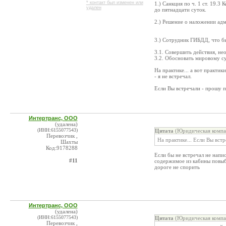
* контакт был изменен или
1.) Санкция по ч. 1 ст. 19.
удален
до пятнадцати суток.
2.) Решение о наложении адм
3.) Сотрудник ГИБДД, что бы
3.1. Совершить действия, н
3.2. Обосновать мировому су
На практике... а вот практи
- я не встречал.
Если Вы встречали - прошу п
Интертранс, ООО
(удалена)
(ИНН:6155077543)
Цитата
(Юридическая компа
Перевозчик ,
На практике... Если Вы вст
Шахты
Код:9178288
Если бы не встречал не напи
#11
содержимое из кабины повыбр
дороге не спорить
Интертранс, ООО
(удалена)
(ИНН:6155077543)
Цитата
(Юридическая компа
Перевозчик ,