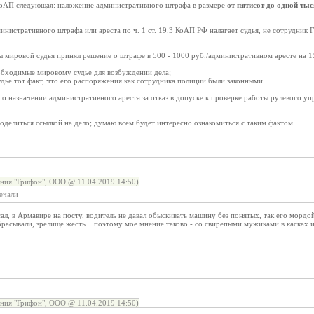
3 КоАП следующая: наложение административного штрафа в размере
от пятисот до одной ты
инистративного штрафа или ареста по ч. 1 ст. 19.3 КоАП РФ налагает судья, не сотрудник
 мировой судья принял решение о штрафе в 500 - 1000 руб./административном аресте на 1
еобходимые мировому судье для возбуждении дела;
дье тот факт, что его распоряжения как сотрудника полиции были законными.
ки о назначении административного ареста за отказ в допуске к проверке работы рулевого у
оделиться ссылкой на дело; думаю всем будет интересно ознакомиться с таким фактом.
ния "Грифон", ООО @ 11.04.2019 14:50)
речали
сал, в Армавире на посту, водитель не давал обыскивать машину без понятых, так его мордо
асывали, зрелище жесть... поэтому мое мнение таково - со свирепыми мужиками в касках и
ния "Грифон", ООО @ 11.04.2019 14:50)