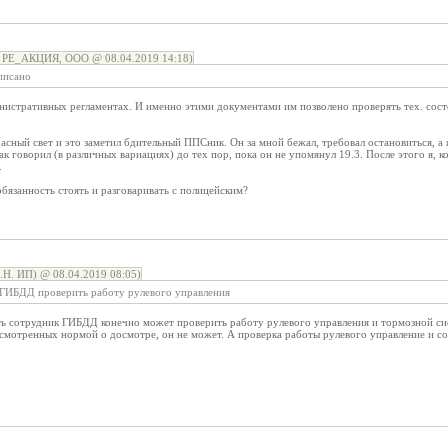
о РЕ_АКЦИЯ, ООО @ 08.04.2019 14:18)
писано
нистративных регламентах. И именно этими документами им позволено проверять тех. сост
расный свет и это заметил бдительный ППСник. Он за мной бежал, требовал остановиться, а я
ак говорил (в различных вариациях) до тех пор, пока он не упомянул 19.3. После этого я, к
.
обязанность стоять и разговаривать с полицейским?
Н. ИП) @ 08.04.2019 08:05)
 ГИБДД проверить работу рулевого управления
 сотрудник ГИБДД конечно может проверить работу рулевого управления и тормозной сис
смотренных нормой о досмотре, он не может. А проверка работы рулевого управление и со