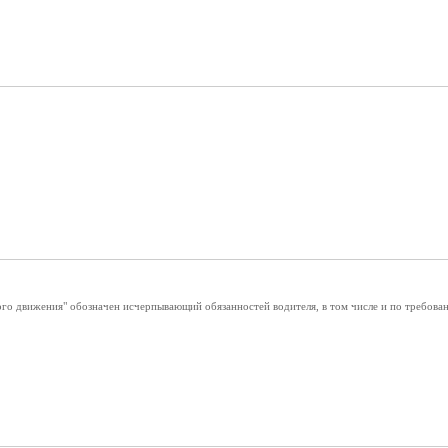
ого движения" обозначен исчерпывающий обязанностей водителя, в том числе и по требов