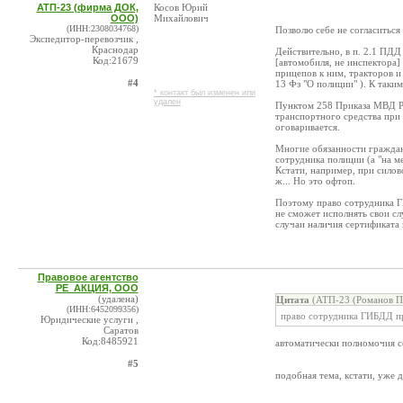
АТП-23 (фирма ДОК,
Косов Юрий
ООО)
Михайлович
(ИНН:2308034768)
Позволю себе не согласитьс
Экспедитор-перевозчик ,
Краснодар
Действительно, в п. 2.1 ПДД
Код:21679
[автомобиля, не инспектора]
прицепов к ним, тракторов 
#4
13 Фз "О полиции" ). К таки
* контакт был изменен или
удален
Пунктом 258 Приказа МВД Ро
транспортного средства при
оговаривается.
Многие обязанности граждан
сотрудника полиции (а "на м
Кстати, например, при силов
ж... Но это офтоп.
Поэтому право сотрудника Г
не сможет исполнять свои сл
случаи наличия сертификата 
Правовое агентство
РЕ_АКЦИЯ, ООО
(удалена)
Цитата
(АТП-23 (Романов П.
(ИНН:6452099356)
право сотрудника ГИБДД пр
Юридические услуги ,
Саратов
Код:8485921
автоматически полномочия со
#5
подобная тема, кстати, уже 