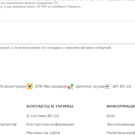
 на ограничение прав на управление ТС.
ру, и как минимум минус 20 000 из семейного бюджета.
оруме, и ее мнение может не совпадать с мнением авторов сообщений.
PS-мониторинг
АТИ Мессенджер
Цепочки грузов
API ATI.SU
КОНТАКТЫ И ТАРИФЫ
ИНФОРМАЦИ
О системе ATI.SU
Блог
рагентов
Контактная информация
Эксклюзивные
Реклама на сайте
Политика кон