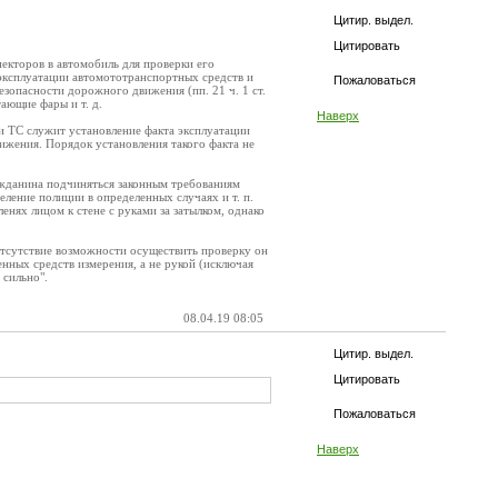
Цитир. выдел.
Цитировать
пекторов в автомобиль для проверки его
 эксплуатации автомототранспортных средств и
Пожаловаться
зопасности дорожного движения (пп. 21 ч. 1 ст.
ающие фары и т. д.
Наверх
и ТС служит установление факта эксплуатации
ижения. Порядок установления такого факта не
ражданина подчиняться законным требованиям
еление полиции в определенных случаях и т. п.
енях лицом к стене с руками за затылком, однако
отсутствие возможности осуществить проверку он
нных средств измерения, а не рукой (исключая
 сильно".
08.04.19 08:05
Цитир. выдел.
Цитировать
Пожаловаться
Наверх