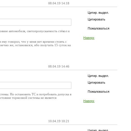
08.04.19 14:18
Цитир. выдел.
Цитировать
Пожаловаться
ояние автомобиля, светопропускаемость стёкол и
Наверх
 ему говорил, что у меня нет времени стоять с
онечно же, остановился, ибо получить 15 суток на
08.04.19 14:46
Цитир. выдел.
Цитировать
Пожаловаться
темы. Но остановить ТС и потребовать допуска в
стояние тормозной системы не является
Наверх
10.04.19 10:21
Цитир. выдел.