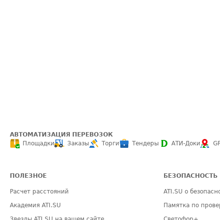
АВТОМАТИЗАЦИЯ ПЕРЕВОЗОК
Площадки
Заказы
Торги
Тендеры
АТИ-Доки
G
ПОЛЕЗНОЕ
БЕЗОПАСНОСТЬ
Расчет расстояний
ATI.SU о безопасн
Академия ATI.SU
Памятка по прове
Звезды ATI.SU на вашем сайте
Светофор+