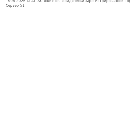
1998-2026
© ATI.SU является юридически зарегистрированной то
Сервер
51