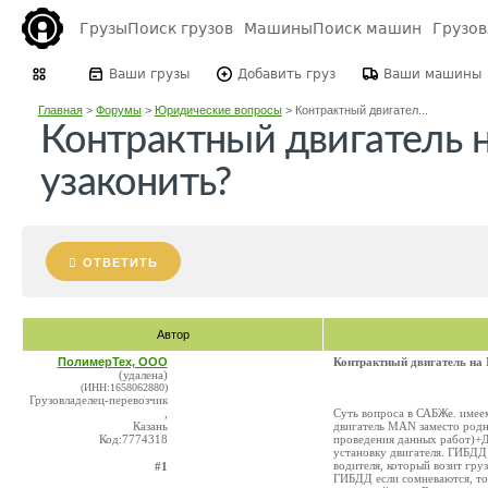
Грузы
Поиск грузов
Машины
Поиск машин
Грузо
Ваши грузы
Добавить груз
Ваши машины
Главная
>
Форумы
>
Юридические вопросы
>
Контрактный двигател...
Контрактный двигатель 
узаконить?
ОТВЕТИТЬ
Автор
ПолимерТех, ООО
Контрактный двигатель на
(удалена)
(ИНН:1658062880)
Грузовладелец-перевозчик
,
Суть вопроса в САБЖе. имее
Казань
двигатель MAN заместо родн
Код:7774318
проведения данных работ)+Д
установку двигателя. ГИБДД
водителя, который возит гру
#1
ГИБДД если сомневаются, то