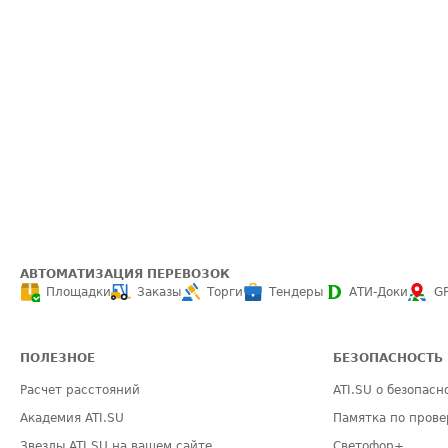
АВТОМАТИЗАЦИЯ ПЕРЕВОЗОК
Площадки
Заказы
Торги
Тендеры
АТИ-Доки
G
ПОЛЕЗНОЕ
БЕЗОПАСНОСТЬ
Расчет расстояний
ATI.SU о безопасн
Академия ATI.SU
Памятка по прове
Звезды ATI.SU на вашем сайте
Светофор+