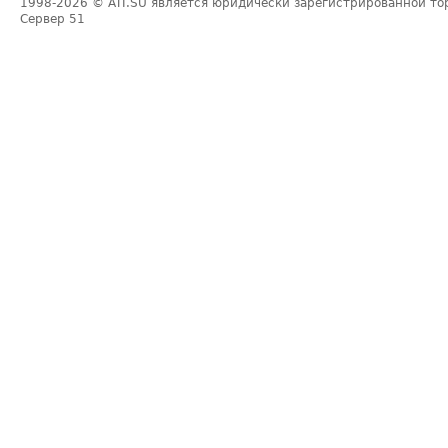
1998-2026
© ATI.SU является юридически зарегистрированной то
Сервер
51