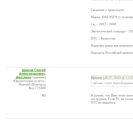
Сведения о транспорте:
Марка: DAF-95FX (с полупри
г.в. – 2007 - 2008
Экологический стандарт – Е
ПТС – Казахстан
Владелец казахская компания
Передача Российской компа
Шаров Сергей
Александрович,
физ.лицо
(удалена)
Цитата
(ДСЛ", ООО @ 12.03
Юридические услуги ,
сколько стоит переоборудо
Нижний Новгород
Код:773406
#2
Я думаю, что Вам стоит начи
последним. Если ТС не соотв
ПТС не выдаётся.