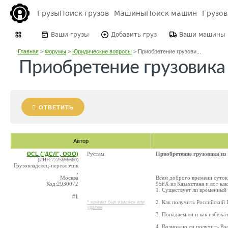
Грузы
Поиск грузов
Машины
Поиск машин
Грузо
Ваши грузы
Добавить груз
Ваши машины
Главная
>
Форумы
>
Юридические вопросы
>
Приобретение грузови...
Приобретение грузовика 
ОТВЕТИТЬ
Автор
DCL ("ДСЛ", ООО)
Рустам
Приобретение грузовика из
(ИНН:7725696660)
Грузовладелец-перевозчик
,
Москва
Всем доброго времени суток,
Код:2930072
95FX из Казахстана и вот как
1. Существует ли временный 
#1
2. Как получить Российский
* контакт был изменен или
удален
3. Попадаем ли и как избежа
4. Возможно ли получить Ро