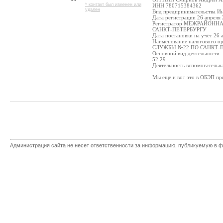
* контакт был изменен или
ИНН 780715384362
удален
Вид предпринимательства И
Дата регистрации 26 апреля 
Регистратор МЕЖРАЙОН
САНКТ-ПЕТЕРБУРГУ
Дата постановки на учёт 26 а
Наименование налогово
СЛУЖБЫ №22 ПО САНКТ-
Основной вид деятельности
52.29
Деятельность вспомогательна
Мы еще и вот это в ОБЭП пр
Администрация сайта не несет ответственности за информацию, публикуемую в ф