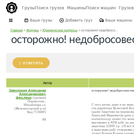
Грузы
Поиск грузов
Машины
Поиск машин
Грузо
Ваши грузы
Добавить груз
Ваши машины
Главная
>
Форумы
>
Юридические вопросы
>
осторожно! недобросо...
осторожно! недобросове
ОТВЕТИТЬ
Автор
Заволокин Александр
осторожно! недобросовест
Александрович,
физ.лицо
(удалена)
Перевозчик ,
С чего начну даже и не знаю
Михайловка сл.
ген.директора Колесовой Кс
(Железногорский р-н)
(далее Заказчик) на перевоз
Код:7156885
Анатолий Иванович)в даты у
ехать(походу понял что моше
#1
выставляет в АТИ рейс по цен
заказчика 32000 т.р. ).И во
и выполняю рейс отправляю с
делает Ксения.Ксения готови