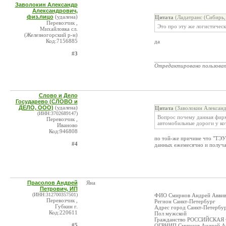
Заволокин Александр
Александрович,
физ.лицо
(удалена)
Цитата
(Ладатранс (Сибирь,
Перевозчик ,
Это про эту же логистичес
Михайловка сл.
(Железногорский р-н)
Код:7156885
да
#3
_______________________
Отредактировано пользова
Слово и Дело
Государево (СЛОВО и
ДЕЛО, ООО)
(удалена)
Цитата
(Заволокин Александ
(ИНН:3702689147)
Вопрос почему данная фирм
Перевозчик ,
автомобильные дороги у кот
Иваново
Код:946808
по той-же причине что "ТЭУС
#4
данных ежемесячно и получ
Прасолов Андрей
Яна
Петрович, ИП
(ИНН:312700357501)
ФИО Смирнов Андрей Авви
Перевозчик ,
Регион Санкт-Петербург
Губкин г.
Адрес город Санкт-Петербур
Код:220611
Пол мужской
Гражданство РОССИЙСКА
#5
ОГРНИП Смирнов Андрей Авв