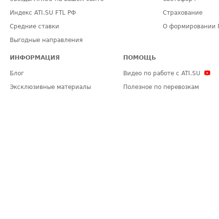
Индекс ATI.SU FTL РФ
Страхование
Средние ставки
О формировании 
Выгодные направления
ИНФОРМАЦИЯ
ПОМОЩЬ
Блог
Видео по работе с ATI.SU
Эксклюзивные материалы
Полезное по перевозкам
Политика конфиденциальности
Часто задаваемые вопросы (FA
Общие положения
Техническая информация
Карта сайта
ЗАДАТЬ ВОПРОС