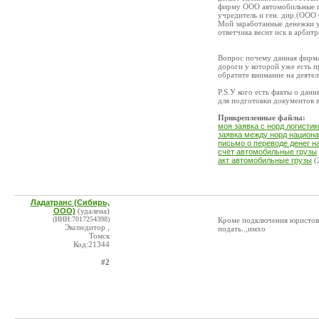
фирму ООО автомобильные гр
учредитель и ген. дир.(ОО
Мой заработанные денежки у
ответчика весит иск в арбитр
Вопрос почему данная фирма
дороги у которой уже есть пр
обратите внимание на деятел
P.S.У кого есть факты о дан
для подготовки документов 
Прикрепленные файлы:
моя заявка с норд логистик
заявка между норд национа
письмо о переводе денег н
счёт автомобильные грузы
акт автомобильные грузы
(
Ладатранс (Сибирь,
ООО)
(удалена)
(ИНН:7017254398)
Кроме подключения юристов
Экспедитор ,
подать..,имхо
Томск
Код:21344
#2