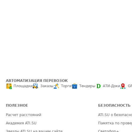
АВТОМАТИЗАЦИЯ ПЕРЕВОЗОК
Площадки
Заказы
Торги
Тендеры
АТИ-Доки
G
ПОЛЕЗНОЕ
БЕЗОПАСНОСТЬ
Расчет расстояний
ATI.SU о безопасн
Академия ATI.SU
Памятка по прове
Звезды ATI.SU на вашем сайте
Светофор+