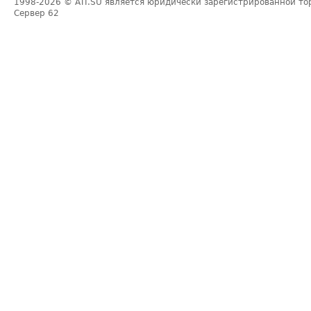
1998-2026
© ATI.SU является юридически зарегистрированной то
Сервер
62