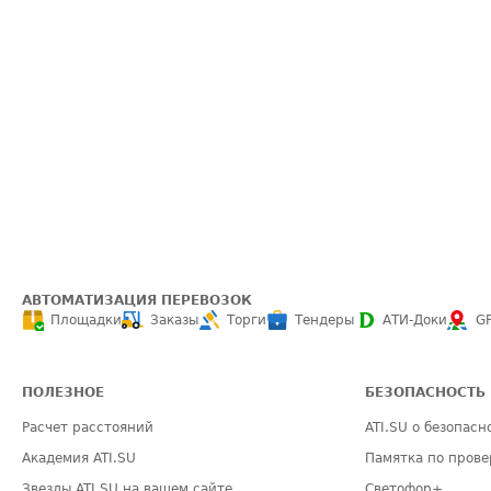
АВТОМАТИЗАЦИЯ ПЕРЕВОЗОК
Площадки
Заказы
Торги
Тендеры
АТИ-Доки
G
ПОЛЕЗНОЕ
БЕЗОПАСНОСТЬ
Расчет расстояний
ATI.SU о безопасн
Академия ATI.SU
Памятка по прове
Звезды ATI.SU на вашем сайте
Светофор+