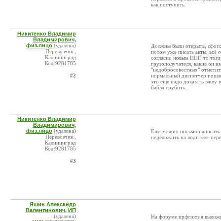
как поступить.
Никитенко Владимир
Владимирович,
физ.лицо
(удалена)
Должны были открыть, сфотог
Перевозчик ,
потом уже писать акты, всё 
Калининград
согласно новым ППГ, то тогд
Код:9281785
грузополучателя, какие он им
"недобросовестных" отметить
#2
нормальный диспетчер пошлет
это еще надо доказать вашу 
бабла срубить...
Никитенко Владимир
Владимирович,
физ.лицо
(удалена)
Еще можно письмо написать 
Перевозчик ,
переложить на водителя-перв
Калининград
Код:9281785
#3
Яшин Александр
Валентинович, ИП
(удалена)
На форуме прфсоюз я выложил