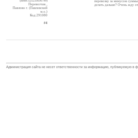
(ИНН:525233036799)
перевозку за минусом суммы
Перевозчик ,
делать дальше? Очень жду от
Павлово г. (Павловский
м.о.)
Код:291080
#4
Администрация сайта не несет ответственности за информацию, публикуемую в ф