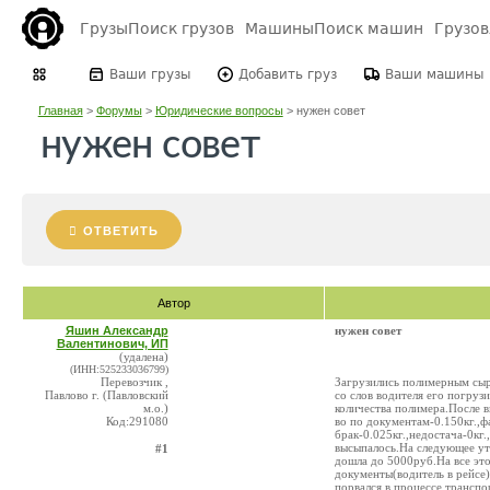
Грузы
Поиск грузов
Машины
Поиск машин
Грузо
Ваши грузы
Добавить груз
Ваши машины
Главная
>
Форумы
>
Юридические вопросы
>
нужен совет
нужен совет
ОТВЕТИТЬ
Автор
Яшин Александр
нужен совет
Валентинович, ИП
(удалена)
(ИНН:525233036799)
Перевозчик ,
Загрузились полимерным сыр
Павлово г. (Павловский
со слов водителя его погруз
м.о.)
количества полимера.После в
Код:291080
во по документам-0.150кг.,фа
брак-0.025кг.,недостача-0кг
высыпалось.На следующее ут
#1
дошла до 5000руб.На все это
документы(водитель в рейсе).
порвался в процессе транспо