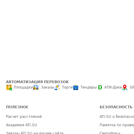
АВТОМАТИЗАЦИЯ ПЕРЕВОЗОК
Площадки
Заказы
Торги
Тендеры
АТИ-Доки
G
ПОЛЕЗНОЕ
БЕЗОПАСНОСТЬ
Расчет расстояний
ATI.SU о безопасн
Академия ATI.SU
Памятка по прове
Звезды ATI.SU на вашем сайте
Светофор+