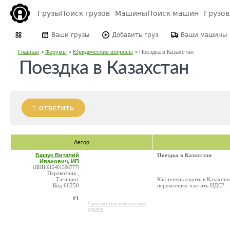
Грузы
Поиск грузов
Машины
Поиск машин
Грузо
Ваши грузы
Добавить груз
Ваши машины
Главная
>
Форумы
>
Юридические вопросы
>
Поездка в Казахстан
Поездка в Казахстан
ОТВЕТИТЬ
Автор
Бащук Виталий
Поездка в Казахстан
Иванович, ИП
(ИНН:615401596777)
Перевозчик ,
Таганрог
Как теперь ездить в Казахс
Код:66250
перевозчику платить НДС?
#1
* контакт был изменен или
удален