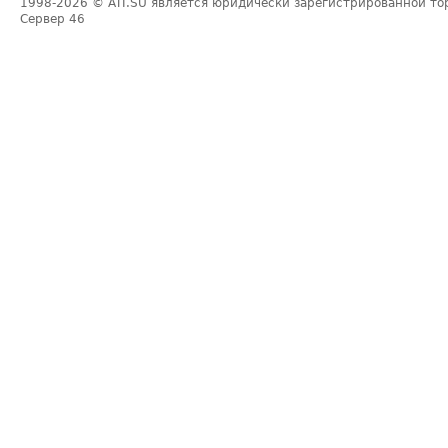
1998-2026
© ATI.SU является юридически зарегистрированной то
Сервер
46