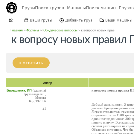
Грузы
Поиск грузов
Машины
Поиск машин
Грузо
Ваши грузы
Добавить груз
Ваши машины
Главная
>
Форумы
>
Юридические вопросы
>
к вопросу новых прав...
к вопросу новых правил
ОТВЕТИТЬ
Автор
Барашкина, ИП
(удалена)
к вопросу новых правил П
Грузовладелец ,
Москва
Код:392656
Добрый день коллеги. Я коне
данное обращение разместил в
#1
Я грузоотправитель-грузовла
отгружает около 1500 траков
одной площадки около 300 тр
пишите в личку. Все ваши ра
своими разговорами не сдела
Объясняю ситуацию. Что бы 
отправлять грузы без печати