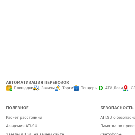
АВТОМАТИЗАЦИЯ ПЕРЕВОЗОК
Площадки
Заказы
Торги
Тендеры
АТИ-Доки
G
ПОЛЕЗНОЕ
БЕЗОПАСНОСТЬ
Расчет расстояний
ATI.SU о безопасн
Академия ATI.SU
Памятка по прове
Звезды ATI.SU на вашем сайте
Светофор+