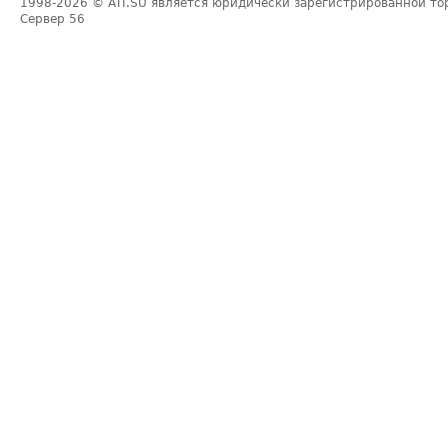
1998-2026
© ATI.SU является юридически зарегистрированной то
Сервер
56