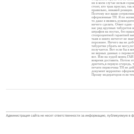
ни в коем случае нельзя сорв
стоит, кто трак прислал, та
правильно, никакой реакции.
Поэтому все ваши сотрясения
оформленные ТН. Я по жизни 
то даже я являясь руководит
ничего сделать. Ответ один 
нас ряд крупных табуретов н
штрафов на постах, без наказ
стопроцентной гарантией ва
тьмя и никто ничегот не зна
порожнее. Ничего вы не добъ
табуретки убрать не могу,по
получается. Вот если бы в к
не верных данных о перевозч
все. Или на худой конец ГАИ
вовремя доставить. Потом эт
дрючить,в первую очередь, ч
печати первозчика ТН не дей
документ корректно оформле
Прошу модераторов если тема
Администрация сайта не несет ответственности за информацию, публикуемую в ф