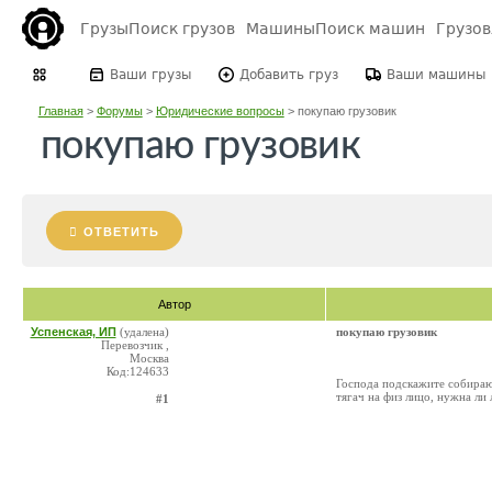
Грузы
Поиск грузов
Машины
Поиск машин
Грузо
Ваши грузы
Добавить груз
Ваши машины
Главная
>
Форумы
>
Юридические вопросы
>
покупаю грузовик
покупаю грузовик
ОТВЕТИТЬ
Автор
Успенская, ИП
(удалена)
покупаю грузовик
Перевозчик ,
Москва
Код:124633
Господа подскажите собираюс
тягач на физ лицо, нужна ли
#1