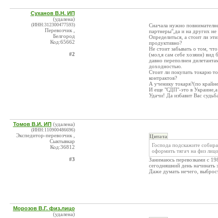
Суханов В.Н. ИП
(удалена)
(ИНН:312300477593)
Сначала нужно повнимателне
Перевозчик ,
партнеры",да и на других не 
Белгород
Определиться, а стоит ли эт
Код:65662
продуктивно?
Не стоит забывать о том, чт
#2
(мол,я сам себе хозяин) вид 
давно переполнен дилетантам
доходностью.
Стоит ли покупать токарю т
контрактов?
А ученику токаря?(по крайне
И еще "СДП"-это в Украине,а
Удачи! Да избавит Вас судьб
Томов В.И. ИП
(удалена)
(ИНН:110900486696)
Экспедитор-перевозчик ,
Цитата
Сыктывкар
Господа подскажите собираю
Код:36812
оформить тягач на физ лицо
#3
Занимаюсь перевозками с 198
сегодняшний день начинать за
Даже думать нечего, выброст
Морозов В.Г. физ.лицо
(удалена)