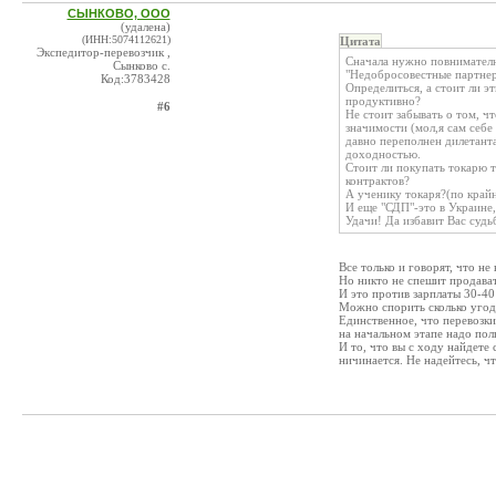
СЫНКОВО, ООО
(удалена)
(ИНН:5074112621)
Цитата
Экспедитор-перевозчик ,
Сначала нужно повнимателн
Сынково с.
"Недобросовестные партнеры
Код:3783428
Определиться, а стоит ли э
продуктивно?
#6
Не стоит забывать о том, 
значимости (мол,я сам себе
давно переполнен дилетанта
доходностью.
Стоит ли покупать токарю 
контрактов?
А ученику токаря?(по крайн
И еще "СДП"-это в Украине,
Удачи! Да избавит Вас судь
Все только и говорят, что не
Но никто не спешит продават
И это против зарплаты 30-40 
Можно спорить сколько угодн
Единственное, что перевозк
на начальном этапе надо пол
И то, что вы с ходу найдете
ничинается. Не надейтесь, ч