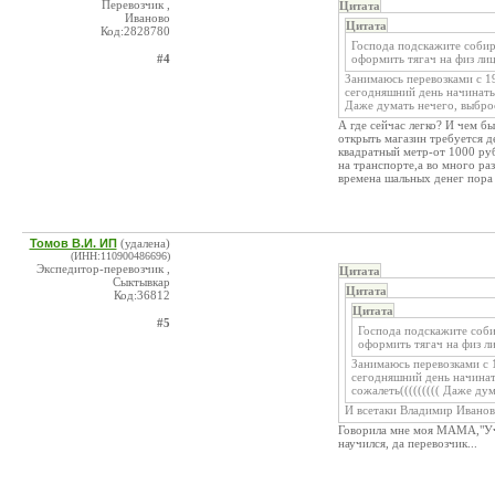
Перевозчик ,
Цитата
Иваново
Цитата
Код:2828780
Господа подскажите собир
#4
оформить тягач на физ лиц
Занимаюсь перевозками с 1
сегодняшний день начинать 
Даже думать нечего, выбро
А где сейчас легко? И чем б
открыть магазин требуется д
квадратный метр-от 1000 руб.
на транспорте,а во много ра
времена шальных денег пора
Томов В.И. ИП
(удалена)
(ИНН:110900486696)
Экспедитор-перевозчик ,
Цитата
Сыктывкар
Цитата
Код:36812
Цитата
#5
Господа подскажите соби
оформить тягач на физ ли
Занимаюсь перевозками с 
сегодняшний день начинать
сожалеть((((((((( Даже ду
И всетаки Владимир Иванов
Говорила мне моя МАМА,"Учис
научился, да перевозчик...