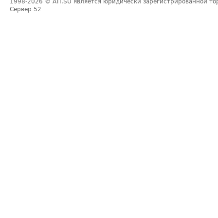
1998-2026
© ATI.SU является юридически зарегистрированной то
Сервер
52