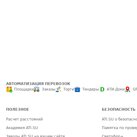
АВТОМАТИЗАЦИЯ ПЕРЕВОЗОК
Площадки
Заказы
Торги
Тендеры
АТИ-Доки
G
ПОЛЕЗНОЕ
БЕЗОПАСНОСТЬ
Расчет расстояний
ATI.SU о безопасн
Академия ATI.SU
Памятка по прове
Звезды ATI.SU на вашем сайте
Светофор+