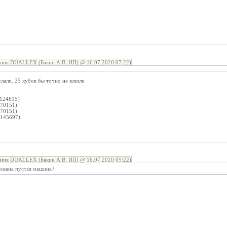
ния DUALLEX (Бакин А.В. ИП) @ 16.07.2020 07:22)
али. 25 кубов бы точно не влезли
124615)
70151)
70151)
145697)
ния DUALLEX (Бакин А.В. ИП) @ 16.07.2020 09:22)
сована пустая машина?