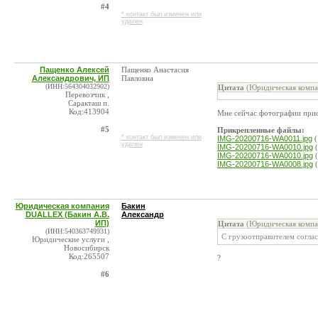
#4
* контакт был изменен или
удален
Пащенко Алексей
Пащенко Анастасия
Александрович, ИП
Павловна
(ИНН:564304032902)
Цитата
(Юридическая компа
Перевозчик ,
Саракташ п.
Код:413904
Мне сейчас фотографии присл
#5
Прикрепленные файлы:
* контакт был изменен или
IMG-20200716-WA0011.jpg
(
удален
IMG-20200716-WA0010.jpg
(
IMG-20200716-WA0010.jpg
(
IMG-20200716-WA0008.jpg
(
Юридическая компания
Бакин
DUALLEX (Бакин А.В.
Александр
ИП)
Цитата
(Юридическая компа
(ИНН:540363749931)
С грузоотправителем согла
Юридические услуги ,
Новосибирск
Код:265507
?
#6