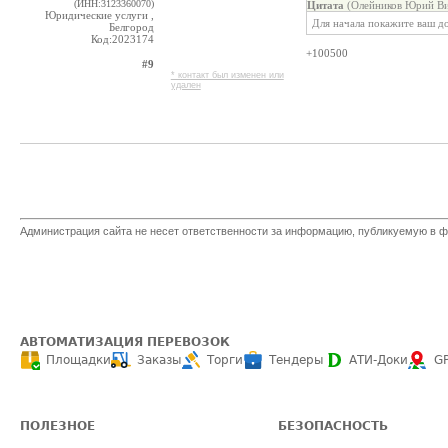
(ИНН:3123360070)
Цитата
(Олейников Юрий Ви
Юридические услуги ,
Для начала покажите ваш д
Белгород
Код:2023174
+100500
#9
* контакт был изменен или
удален
Администрация сайта не несет ответственности за информацию, публикуемую в ф
АВТОМАТИЗАЦИЯ ПЕРЕВОЗОК
Площадки
Заказы
Торги
Тендеры
АТИ-Доки
G
ПОЛЕЗНОЕ
БЕЗОПАСНОСТЬ