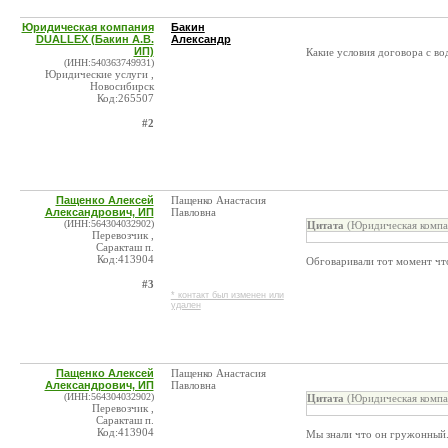
Юридическая компания
Бакин
DUALLEX (Бакин А.В.
Александр
ИП)
Какие условия договора с во
(ИНН:540363749931)
Юридические услуги ,
Новосибирск
Код:265507
#2
Пащенко Алексей
Пащенко Анастасия
Александрович, ИП
Павловна
(ИНН:564304032902)
Цитата
(Юридическая компа
Перевозчик ,
Саракташ п.
Код:413904
Обговаривали тот момент что
#3
* контакт был изменен или
удален
Пащенко Алексей
Пащенко Анастасия
Александрович, ИП
Павловна
(ИНН:564304032902)
Цитата
(Юридическая компа
Перевозчик ,
Саракташ п.
Код:413904
Мы знали что он гружонный. 