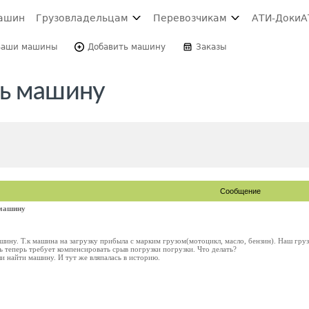
ашин
Грузовладельцам
Перевозчикам
АТИ-Доки
А
Ваши машины
Добавить машину
Заказы
ть машину
Сообщение
 машину
шину. Т.к машина на загрузку прибыла с марким грузом(мотоцикл, масло, бензин). Наш груз
 теперь требует компенсировать срыв погрузки погрузки. Что делать?
ли найти машину. И тут же вляпалась в историю.