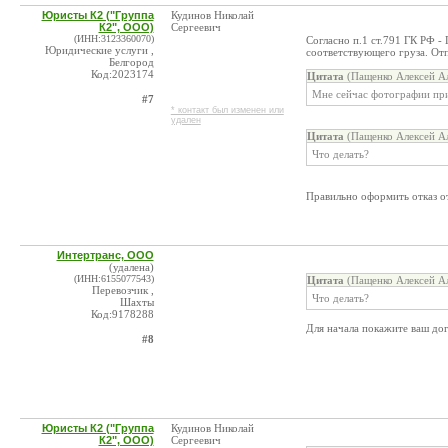
Юристы К2 ("Группа
Кудинов Николай
К2", ООО)
Сергеевич
(ИНН:3123360070)
Согласно п.1 ст.791 ГК РФ -
Юридические услуги ,
соответствующего груза. Отп
Белгород
Код:2023174
Цитата
(Пащенко Алексей Ал
Мне сейчас фотографии при
#7
* контакт был изменен или
удален
Цитата
(Пащенко Алексей Ал
Что делать?
Правильно оформить отказ от
Интертранс, ООО
(удалена)
(ИНН:6155077543)
Цитата
(Пащенко Алексей Ал
Перевозчик ,
Что делать?
Шахты
Код:9178288
Для начала покажите ваш до
#8
Юристы К2 ("Группа
Кудинов Николай
К2", ООО)
Сергеевич