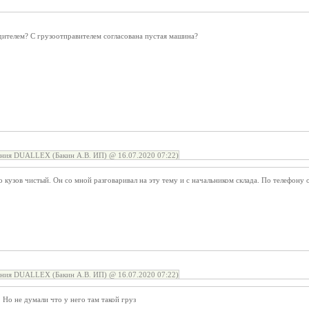
дителем? С грузоотправителем согласована пустая машина?
ния DUALLEX (Бакин А.В. ИП) @ 16.07.2020 07:22)
 кузов чистый. Он со мной разговаривал на эту тему и с начальником склада. По телефону
ния DUALLEX (Бакин А.В. ИП) @ 16.07.2020 07:22)
Но не думали что у него там такой груз