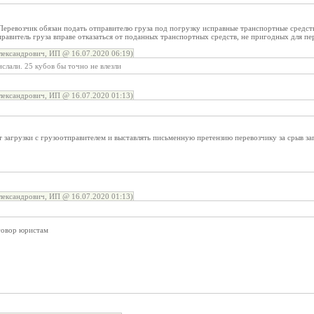
 Перевозчик обязан подать отправителю груза под погрузку исправные транспортные средст
равитель груза вправе отказаться от поданных транспортных средств, не пригодных для пе
ександрович, ИП @ 16.07.2020 06:19)
слали. 25 кубов бы точно не влезли
ександрович, ИП @ 16.07.2020 01:13)
 загрузки с грузоотправителем и выставлять письменную претензию перевозчику за срыв за
ександрович, ИП @ 16.07.2020 01:13)
говор юристам