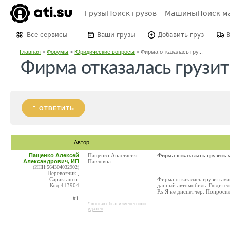
Грузы
Поиск грузов
Машины
Поиск м
Все сервисы
Ваши грузы
Добавить груз
Главная
>
Форумы
>
Юридические вопросы
>
Фирма отказалась гру...
Фирма отказалась грузи
ОТВЕТИТЬ
Автор
Пащенко Алексей
Пащенко Анастасия
Фирма отказалась грузить
Александрович, ИП
Павловна
(ИНН:564304032902)
Перевозчик ,
Саракташ п.
Фирма отказалась грузить ма
Код:413904
данный автомобиль. Водитель
P.s Я не диспетчер. Попроси
#1
* контакт был изменен или
удален