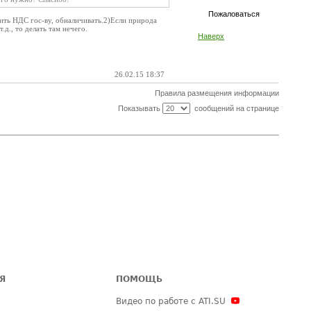
Пожаловаться
ить НДС гос-ву, обналичивать.2)Если природа
.д., то делать там нечего.
Наверх
26.02.15 18:37
Правила размещения информации
Показывать
сообщений на странице
Я
ПОМОЩЬ
Видео по работе с ATI.SU