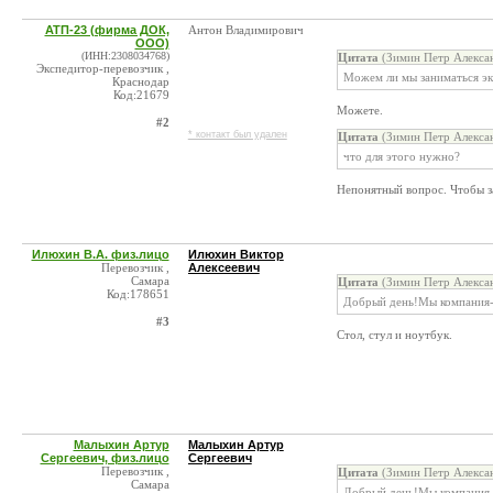
АТП-23 (фирма ДОК,
Антон Владимирович
ООО)
(ИНН:2308034768)
Цитата
(Зимин Петр Алексан
Экспедитор-перевозчик ,
Можем ли мы заниматься э
Краснодар
Код:21679
Можете.
#2
* контакт был удален
Цитата
(Зимин Петр Алексан
что для этого нужно?
Непонятный вопрос. Чтобы з
Илюхин В.А. физ.лицо
Илюхин Виктор
Перевозчик ,
Алексеевич
Самара
Цитата
(Зимин Петр Алексан
Код:178651
Добрый день!Мы компания-п
#3
Стол, стул и ноутбук.
Малыхин Артур
Малыхин Артур
Сергеевич, физ.лицо
Сергеевич
Перевозчик ,
Цитата
(Зимин Петр Алексан
Самара
Добрый день!Мы компания-п