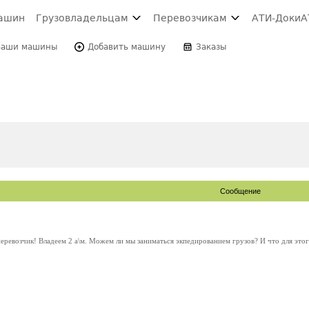
ашин
Грузовладельцам
Перевозчикам
АТИ-Доки
А
Ваши машины
Добавить машину
Заказы
Сообщение
ревозчик! Владеем 2 а\м. Можем ли мы заниматься экпедированием грузов? И что для это