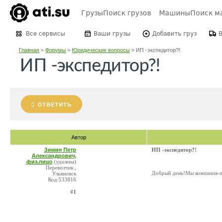
Грузы
Поиск грузов
Машины
Поиск м
Все сервисы
Ваши грузы
Добавить груз
Главная
>
Форумы
>
Юридические вопросы
>
ИП -экспедитор?!
ИП -экспедитор?!
ОТВЕТИТЬ
Автор
Зимин Петр
ИП -экспедитор?!
Александрович,
физ.лицо
(удалена)
Перевозчик ,
Добрый день!Мы компания-пе
Ульяновск
Код:533816
#1