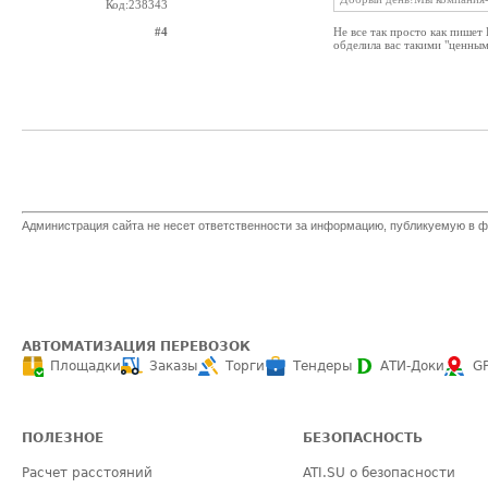
Код:238343
#4
Не все так просто как пише
обделила вас такими "ценными
Администрация сайта не несет ответственности за информацию, публикуемую в ф
АВТОМАТИЗАЦИЯ ПЕРЕВОЗОК
Площадки
Заказы
Торги
Тендеры
АТИ-Доки
G
ПОЛЕЗНОЕ
БЕЗОПАСНОСТЬ
Расчет расстояний
ATI.SU о безопасности