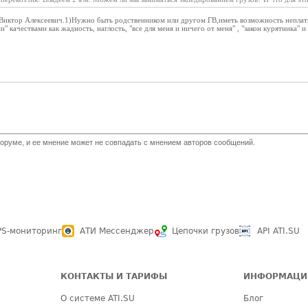
т Виктор Алексеевич.1)Нужно быть родственником или другом ГВ,иметь возможность неплат
" качествами как жадность, наглость, "все для меня и ничего от меня" , "закон курятника" и т
оруме, и ее мнение может не совпадать с мнением авторов сообщений.
PS-мониторинг
АТИ Мессенджер
Цепочки грузов
API ATI.SU
КОНТАКТЫ И ТАРИФЫ
ИНФОРМАЦИ
О системе ATI.SU
Блог