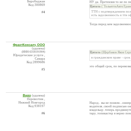
Биробиджан
НУ да. Претензия то не по 
Код:300869
Цитата
(`ТольяттиАвтоТранс
ТТН с подтверждением полу
#4
есть задолженность и ттн о
Тогда перед кем задолженнос
ФрахтКонсалт, ООО
(удалена)
(ИНН:6318191904)
Цитата
(Щербаков Яков Серг
Юридические услуги ,
в гражданском праве - срок
Самара
Код:2899686
это общий срок, по перевозк
#5
Вадо
(удалена)
Перевозчик ,
Нижний Новгород
Народ.. вы не поняли...онип
Код:938197
водителя..своей подписью он
владельцу..теперь продвинут
#6
тару..топикастер я верно пон