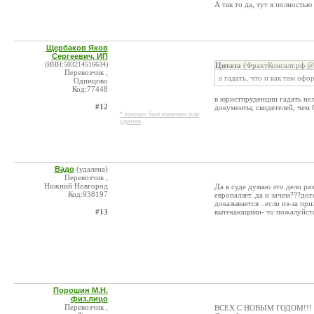
А так то да, тут я полностью
Щербаков Яков
Сергеевич, ИП
(ИНН:503214516634)
Цитата
(ФрахтКонсалт.рф @ 
Перевозчик ,
а гадать, что и как там оф
Одинцово
Код:77448
в юристпруденции гадать нел
#12
документы, свидетелей, чем 
* контакт был изменен или
удален
Вадо
(удалена)
Перевозчик ,
Нижний Новгород
Да в суде думаю это дело ра
Код:938197
европаллет..да и зачем???до
доказывается ..если из-за п
#13
вытекающими- то пожалуйста
Порошин М.Н.
физ.лицо
Перевозчик ,
ВСЕХ С НОВЫМ ГОДОМ!!!