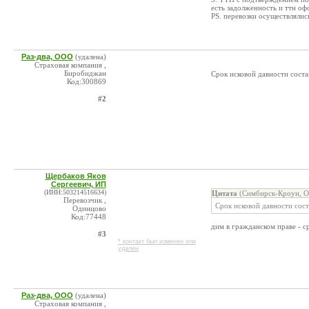
есть задолженность и ттн оф
PS. перевозки осуществлялись
Раз-два, ООО
(удалена)
Страховая компания ,
Биробиджан
Срок исковой давности сост
Код:300869
#2
Щербаков Яков
Сергеевич, ИП
(ИНН:503214516634)
Цитата
(Симбирск-Кроун, О
Перевозчик ,
Срок исковой давности сост
Одинцово
Код:77448
дим в гражданском праве - с
#3
* контакт был изменен или
удален
Раз-два, ООО
(удалена)
Страховая компания ,