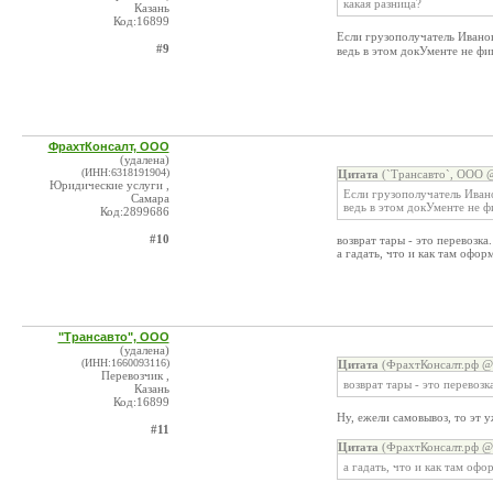
какая разница?
Казань
Код:16899
Если грузополучатель Иванов
#9
ведь в этом докУменте не фи
ФрахтКонсалт, ООО
(удалена)
(ИНН:6318191904)
Цитата
(`Трансавто`, ООО @
Юридические услуги ,
Если грузополучатель Ивано
Самара
ведь в этом докУменте не ф
Код:2899686
#10
возврат тары - это перевозка.
а гадать, что и как там офор
"Трансавто", ООО
(удалена)
(ИНН:1660093116)
Цитата
(ФрахтКонсалт.рф @ 
Перевозчик ,
возврат тары - это перевозк
Казань
Код:16899
Ну, ежели самовывоз, то эт 
#11
Цитата
(ФрахтКонсалт.рф @ 
а гадать, что и как там оф