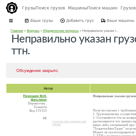
Грузы
Поиск грузов
Машины
Поиск машин
Грузо
Ваши грузы
Добавить груз
Ваши машины
Главная
>
Форумы
>
Юридические вопросы
>
Неправильно указан г...
Неправильно указан груз
ттн.
Обсуждение закрыто.
Автор
Порошин М.Н.
Неправильно указан грузоп
физ.лицо
Перевозчик ,
Тольятти
Получил письмо с требование
Код:131553
1. Грузоперевозку осуществ
2. Составляется ттн на возв
#1
расписывается что принял та
* контакт был изменен или
удален
каких либо упоминаний про т
"ТольяттиАвтоТранс" получил
Может ли грузоотправитель т
3. ТТН с подтверждением по