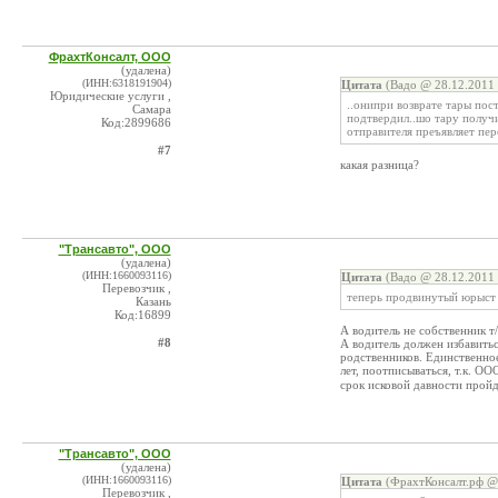
ФрахтКонсалт, ООО
(удалена)
(ИНН:6318191904)
Цитата
(Вадо @ 28.12.2011 
Юридические услуги ,
..онипри возврате тары пос
Самара
подтвердил..шо тару получ
Код:2899686
отправителя преъявляет пер
#7
какая разница?
"Трансавто", ООО
(удалена)
(ИНН:1660093116)
Цитата
(Вадо @ 28.12.2011 
Перевозчик ,
теперь продвинутый юрыст о
Казань
Код:16899
А водитель не собственник т
#8
А водитель должен избавить
родственников. Единственное
лет, поотписываться, т.к. ОО
срок исковой давности прой
"Трансавто", ООО
(удалена)
(ИНН:1660093116)
Цитата
(ФрахтКонсалт.рф @ 
Перевозчик ,