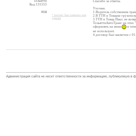
Тольятти
Спасибо за ответы.
Код:131553
Уточню.
#14
1.Водитель собственник тран
* контакт был изменен или
2.В ТТН и Товарке грузопол
удален
3.ТТН и Товар.Накл. не возв
ТольяттиАвтоТранс на этих "
оформлять на меня
и тепе
не используют.
4.договор был заключен с 01.
Администрация сайта не несет ответственности за информацию, публикуемую в ф