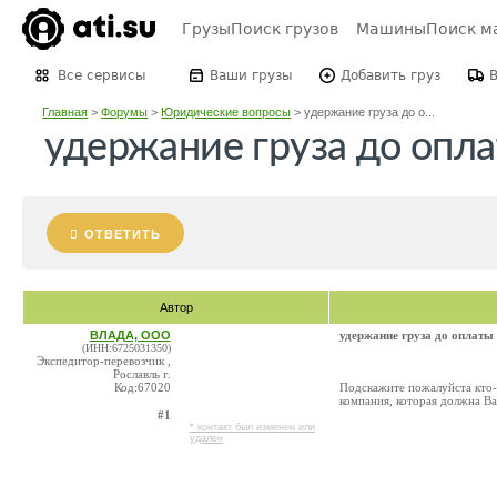
Грузы
Поиск грузов
Машины
Поиск м
Все сервисы
Ваши грузы
Добавить груз
Главная
>
Форумы
>
Юридические вопросы
>
удержание груза до о...
удержание груза до опл
ОТВЕТИТЬ
Автор
ВЛАДА, ООО
удержание груза до оплаты
(ИНН:6725031350)
Экспедитор-перевозчик ,
Рославль г.
Код:67020
Подскажите пожалуйста кто-н
компания, которая должна Ва
#1
* контакт был изменен или
удален