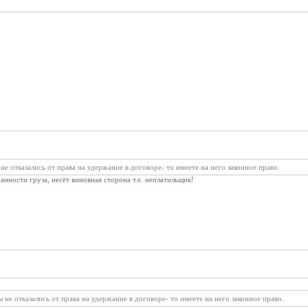
 не отказались от права на удержание в договоре- то имеете на него законное право.
нности груза, несёт виновная сторона т.е. неплатильщик!
ы не отказались от права на удержание в договоре- то имеете на него законное право.