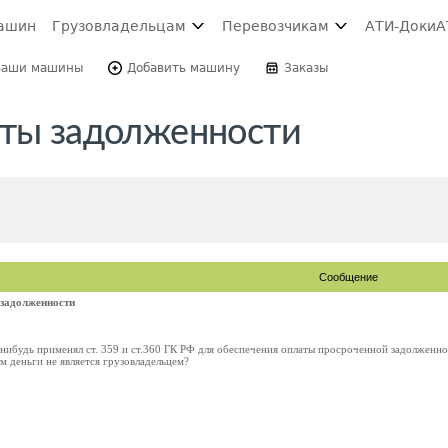
ашин
Грузовладельцам
Перевозчикам
АТИ-Доки
А
Ваши машины
Добавить машину
Заказы
аты задолженности
Сообщение
 задолженности
ибудь применял ст. 359 и ст.360 ГК РФ для обеспечения оплаты просроченной задолженнос
м деньги не является грузовладельцем?