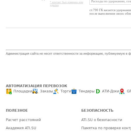
Расходы по удержанию, сохр
* контакт был изменен или
удален
ст.790 ГК касается удержания
после выполнения своих обяз
Администрация сайта не несет ответственности за информацию, публикуемую в ф
АВТОМАТИЗАЦИЯ ПЕРЕВОЗОК
Площадки
Заказы
Торги
Тендеры
АТИ-Доки
G
ПОЛЕЗНОЕ
БЕЗОПАСНОСТЬ
Расчет расстояний
ATI.SU о безопасности
Академия ATI.SU
Памятка по проверке конт