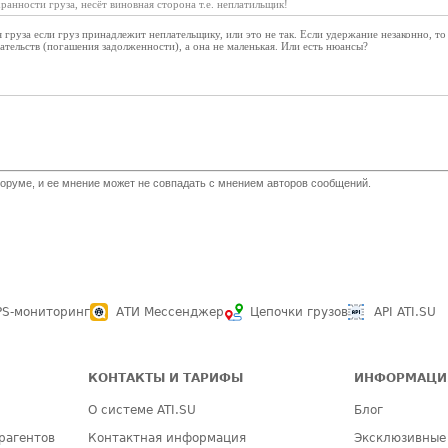
анности груза, несёт виновная сторона т.е. неплатильщик!
 груза если груз принадлежит неплательщику, или это не так. Если удержание незаконно, то
ательств (погашения задолженности), а она не маленькая. Или есть нюансы?
оруме, и ее мнение может не совпадать с мнением авторов сообщений.
PS-мониторинг
АТИ Мессенджер
Цепочки грузов
API ATI.SU
КОНТАКТЫ И ТАРИФЫ
ИНФОРМАЦИ
О системе ATI.SU
Блог
рагентов
Контактная информация
Эксклюзивные