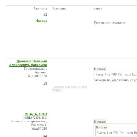
Светлана
Светлана
ответ
#2
Наверх
Удержание незаконно
Данилов Валерий
Алексеевич, физ.лицо
Грузовладелец ,
Цитата
Арзамас
Часть 4 ст 790 ГК - если Вы
Код:3075528
Расходы по удержанию, сохра
#3
* контакт был изменен или
удален
ВЛАДА, ООО
(ИНН:6725031350)
Экспедитор-перевозчик ,
Цитата
Рославль г.
Цитата
Код:67020
Часть 4 ст 790 ГК - если В
#4