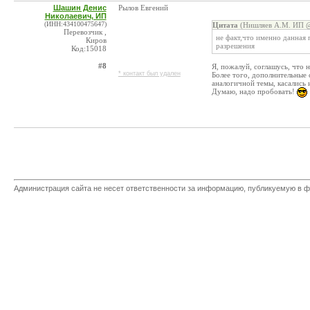
Шашин Денис
Рылов Евгений
Николаевич, ИП
(ИНН:434100475647)
Цитата
(Нишляев А.М. ИП @
Перевозчик ,
не факт,что именно данная
Киров
разрешения
Код:15018
#8
Я, пожалуй, соглашусь, что
* контакт был удален
Более того, дополнительные
аналогичной темы, касались 
Думаю, надо пробовать!
Администрация сайта не несет ответственности за информацию, публикуемую в ф