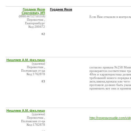
Гордеев Яков
Гордеев Яков
Сергеевич, ИП
(ИНН:667327161518)
Если Вам отказали в контрол
Перевозчик ,
Екатеринбург
Код:200472
#2
Нишляев А.М. физ.лицо
(удалена)
Перевозчик ,
согласно приказа №258 Минт
Полтавская ст-ца
проверяется соответствие тр
Код:1762878
40тн и характеристика делим
требований нового порядка 
#3
акта,закона,приказа или чег
протоколе должно быть указ
применить вот они и примен
Нишляев А.М. физ.лицо
(удалена)
Перевозчик ,
http://rospravosudie.com/v
Полтавская ст-ца
Код:1762878