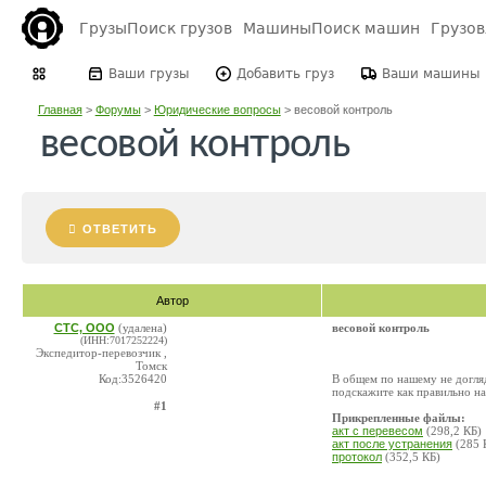
Грузы
Поиск грузов
Машины
Поиск машин
Грузо
Ваши грузы
Добавить груз
Ваши машины
Главная
>
Форумы
>
Юридические вопросы
>
весовой контроль
весовой контроль
ОТВЕТИТЬ
Автор
СТС, ООО
(удалена)
весовой контроль
(ИНН:7017252224)
Экспедитор-перевозчик ,
Томск
Код:3526420
В общем по нашему не догляд
подскажите как правильно н
#1
Прикрепленные файлы:
акт с перевесом
(298,2 КБ)
акт после устранения
(285 
протокол
(352,5 КБ)