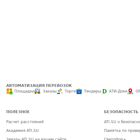
АВТОМАТИЗАЦИЯ ПЕРЕВОЗОК
Площадки
Заказы
Торги
Тендеры
АТИ-Доки
G
ПОЛЕЗНОЕ
БЕЗОПАСНОСТЬ
Расчет расстояний
ATI.SU о безопасн
Академия ATI.SU
Памятка по прове
Звезды ATI.SU на вашем сайте
Светофор+