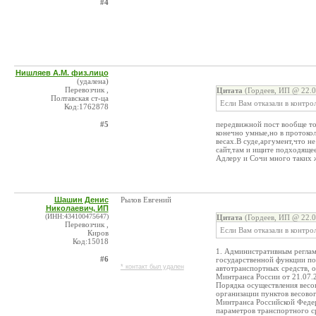
#4
Нишляев А.М. физ.лицо
(удалена)
Перевозчик ,
Цитата
(Гордеев, ИП @ 22.0
Полтавская ст-ца
Если Вам отказали в контро
Код:1762878
#5
передвижной пост вообще то
конечно умные,но в протокол
весах.В суде,аргумент,что н
сайт,там и ищите подходяще
Адлеру и Сочи много таких 
Шашин Денис
Рылов Евгений
Николаевич, ИП
(ИНН:434100475647)
Цитата
(Гордеев, ИП @ 22.0
Перевозчик ,
Если Вам отказали в контро
Киров
Код:15018
1. Административным реглам
#6
государственной функции по
* контакт был удален
автотранспортных средств, 
Минтранса России от 21.07.20
Порядка осуществления весов
организации пунктов весовог
Минтранса Российской Федер
параметров транспортного с