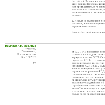
Российской Федерации, соста
этом данным Порядком
не п
или предварительного взв
единственное взвешивание, 
для взвешивания в статическ
документ.
2. Исходя из содержания пер
отказался, а исходя из треть
нарушением согласен...
Вывод: При иной позиции во
Нишляев А.М. физ.лицо
(удалена)
Перевозчик ,
ст.12.21.1ч.1 наказывает им
Полтавская ст-ца
разве оно необходимо если 
Код:1762878
вернусь к приказу №258.Он 
перевозке КТГ.То что выявле
#7
данная перевозка требует п
нарушение п.23.1,п.23.2 ПДД
явно из за неправильного р
терминов и определений ПДД
отсылочным,в протоколе нео
нарушение при составлении.Т
протокол.Ещё есть интересн
дела пишите ходатайство об
сертификат соответствия на 
нельзя.Также поищите в тырн
водителя не признают винов
только после проведения ва