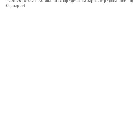
1998-2026
© ATI.SU является юридически зарегистрированной то
Сервер
54