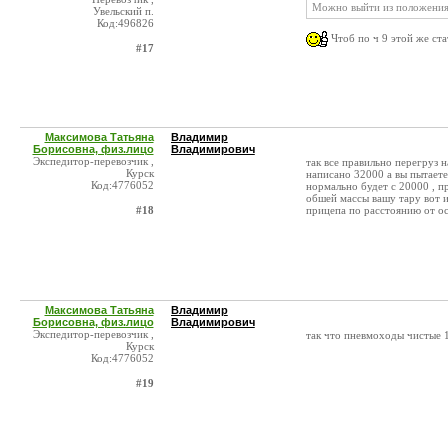
Можно выйти из положения
Увельский п.
Код:496826
Чтоб по ч 9 этой же ста
#17
Максимова Татьяна
Владимир
Борисовна, физ.лицо
Владимирович
Экспедитор-перевозчик ,
так все правильно перегруз 
Курск
написано 32000 а вы пытаете
Код:4776052
нормально будет с 20000 , п
обшей массы вашу тару вот и
#18
прицепа по расстоянию от ос
Максимова Татьяна
Владимир
Борисовна, физ.лицо
Владимирович
Экспедитор-перевозчик ,
так что пневмоходы чистые 
Курск
Код:4776052
#19