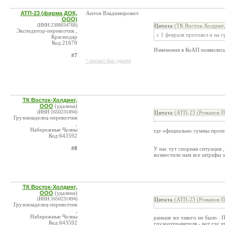
АТП-23 (фирма ДОК,
Антон Владимирович
ООО)
(ИНН:2308034768)
Цитата
(ТК Восток-Холдинг
Экспедитор-перевозчик ,
с 1 февраля протокол и на г
Краснодар
Код:21679
Изменения в КоАП появились
#7
* контакт был удален
ТК Восток-Холдинг,
ООО
(удалена)
(ИНН:1650231494)
Цитата
(АТП-23 (Романов П.
Грузовладелец-перевозчик
,
Набережные Челны
где официально суммы пропис
Код:643592
#8
У нас тут спорная ситуация ,
возместили нам все штрафы з
ТК Восток-Холдинг,
ООО
(удалена)
(ИНН:1650231494)
Цитата
(АТП-23 (Романов П.
Грузовладелец-перевозчик
,
Набережные Челны
раньше же такого не было . П
Код:643592
грузоотправителя - вот где 