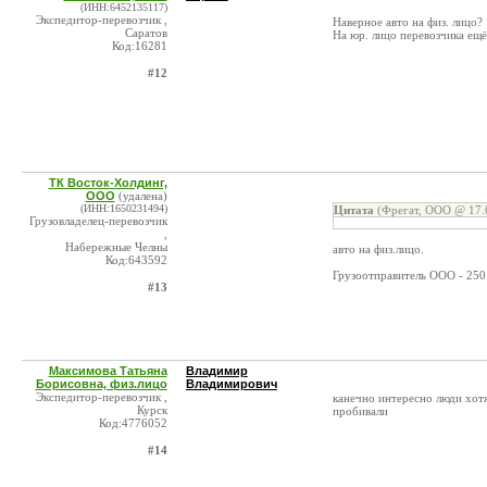
(ИНН:6452135117)
Экспедитор-перевозчик ,
Наверное авто на физ. лицо?
Саратов
На юр. лицо перевозчика ещё
Код:16281
#12
ТК Восток-Холдинг,
ООО
(удалена)
(ИНН:1650231494)
Цитата
(Фрегат, ООО @ 17.0
Грузовладелец-перевозчик
,
Набережные Челны
авто на физ.лицо.
Код:643592
Грузоотправитель ООО - 250
#13
Максимова Татьяна
Владимир
Борисовна, физ.лицо
Владимирович
Экспедитор-перевозчик ,
канечно интересно люди хотя
Курск
пробивали
Код:4776052
#14