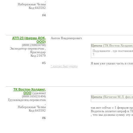
,
Набережные Челны
Код:643592
#4
АТП-23 (фирма ДОК,
Антон Владимирович
ООО)
(ИНН:2308034768)
Цитата
(ТК Восток-Холдинг
Экспедитор-перевозчик ,
Подскажите . где постановл
Краснодар
?
Код:21679
#5
Я вам уже указал часть и ст
* контакт был удален
ТК Восток-Холдинг,
ООО
(удалена)
(ИНН:1650231494)
Цитата
(Кичигин М.Л. физ.л
Грузовладелец-перевозчик
,
Набережные Челны
так вот сейчас с 1 февраля п
Код:643592
Водитель оплатил штраф в 70
, что мы должны сумму эту о
#6