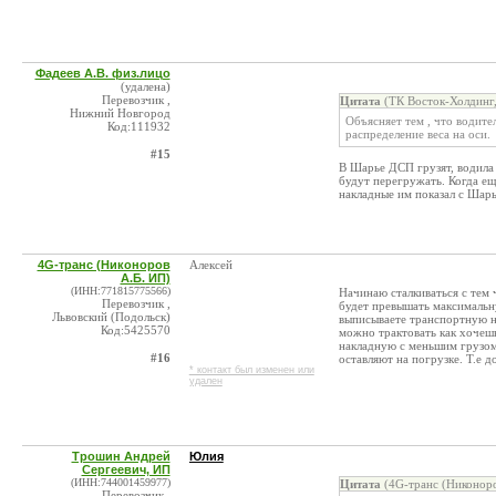
Фадеев А.В. физ.лицо
(удалена)
Перевозчик ,
Цитата
(ТК Восток-Холдинг
Нижний Новгород
Объясняет тем , что водите
Код:111932
распределение веса на оси.
#15
В Шарье ДСП грузят, водила 
будут перегружать. Когда ещ
накладные им показал с Шарь
4G-транс (Никоноров
Алексей
А.Б. ИП)
(ИНН:771815775566)
Начинаю сталкиваться с тем 
Перевозчик ,
будет превышать максимальну
Львовский (Подольск)
выписываете транспортную н
Код:5425570
можно трактовать как хочеш
накладную с меньшим грузом,
#16
оставляют на погрузке. Т.е д
* контакт был изменен или
удален
Трошин Андрей
Юлия
Сергеевич, ИП
(ИНН:744001459977)
Цитата
(4G-транс (Никоноро
Перевозчик ,