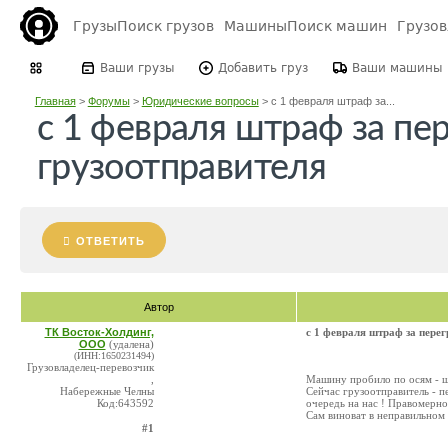
Грузы
Поиск грузов
Машины
Поиск машин
Грузо
Ваши грузы
Добавить груз
Ваши машины
Главная
>
Форумы
>
Юридические вопросы
>
с 1 февраля штраф за...
с 1 февраля штраф за пер
грузоотправителя
ОТВЕТИТЬ
Автор
ТК Восток-Холдинг,
с 1 февраля штраф за перег
ООО
(удалена)
(ИНН:1650231494)
Грузовладелец-перевозчик
,
Машину пробило по осям - шр
Набережные Челны
Сейчас грузоотправитель - п
Код:643592
очередь на нас ! Правомерно
Сам виноват в неправильном 
#1