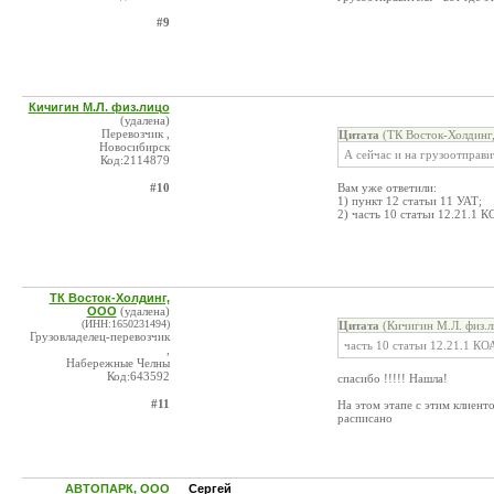
#9
Кичигин М.Л. физ.лицо
(удалена)
Перевозчик ,
Цитата
(ТК Восток-Холдинг
Новосибирск
А сейчас и на грузоотправи
Код:2114879
#10
Вам уже ответили:
1) пункт 12 статьи 11 УАТ;
2) часть 10 статьи 12.21.1 
ТК Восток-Холдинг,
ООО
(удалена)
(ИНН:1650231494)
Цитата
(Кичигин М.Л. физ.л
Грузовладелец-перевозчик
часть 10 статьи 12.21.1 К
,
Набережные Челны
Код:643592
спасибо !!!!! Нашла!
#11
На этом этапе с этим клиент
расписано
АВТОПАРК, ООО
Сергей