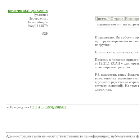
Кичигин М.Л. физ.лицо
(удалена)
Перевозчик ,
Цитата
(4G-транс (Никоноро
Новосибирск
спрашивают
птс
на погруз
Код:2114879
#20
И правильно. Вы субъекта пр
про грузоотправителя нет ни
погрузили.
Груз может грузить как грузо
Поэтому в процессе привлече
ст.12.21.1 КОАП у адм. орга
транспортное средство.
P.S. вскорости, ввиду факти
возможностях, вероятно к от
груз непосредственно в тран
сетевых компаний). На этом 
закончится.
« Предыдущая
1
2
3
4
5
Следующая »
Администрация сайта не несет ответственности за информацию, публикуемую в ф