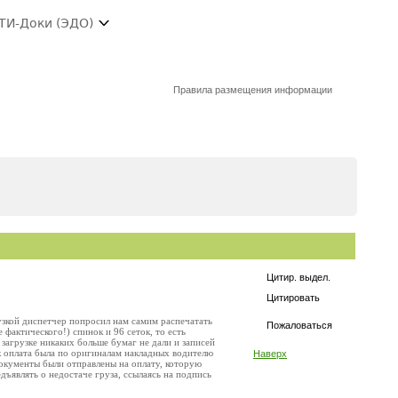
ТИ-Доки (ЭДО)
Правила размещения информации
Цитир. выдел.
Цитировать
рузкой диспетчер попросил нам самим распечатать
Пожаловаться
 фактического!) спинок и 96 сеток, то есть
 загрузке никаких больше бумаг не дали и записей
ак оплата была по оригиналам накладных водителю
Наверх
документы были отправлены на оплату, которую
едъявлять о недостаче груза, ссылаясь на подпись