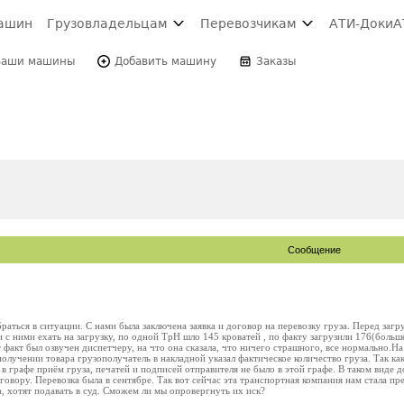
ашин
Грузовладельцам
Перевозчикам
АТИ-Доки
А
Ваши машины
Добавить машину
Заказы
Сообщение
раться в ситуации. С нами была заключена заявка и договор на перевозку груза. Перед заг
 с ними ехать на загрузку, по одной ТрН шло 145 кроватей , по факту загрузили 176(больше
 факт был озвучен диспетчеру, на что она сказала, что ничего страшного, все нормально.На
 получении товара грузополучатель в накладной указал фактическое количество груза. Так к
в графе приём груза, печатей и подписей отправителя не было в этой графе. В таком виде 
говору. Перевозка была в сентябре. Так вот сейчас эта транспортная компания нам стала пр
а, хотят подавать в суд. Сможем ли мы опровергнуть их иск?