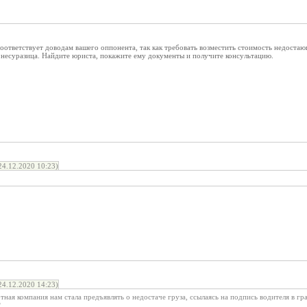
оответствует доводам вашего оппонента, так как требовать возместить стоимость недостаю
 несуразица. Найдите юриста, покажите ему документы и получите консультацию.
4.12.2020 10:23)
4.12.2020 14:23)
ртная компания нам стала предъявлять о недостаче груза, ссылаясь на подпись водителя в гр
?