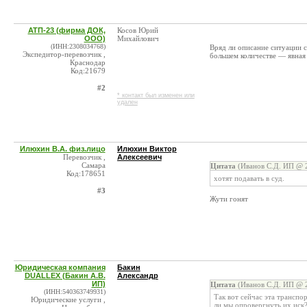
АТП-23 (фирма ДОК,
Косов Юрий
ООО)
Михайлович
(ИНН:2308034768)
Вряд ли описание ситуации с
Экспедитор-перевозчик ,
большем количестве — явная
Краснодар
Код:21679
#2
* контакт был изменен или
удален
Илюхин В.А. физ.лицо
Илюхин Виктор
Перевозчик ,
Алексеевич
Самара
Цитата
(Иванов С.Д. ИП @ 2
Код:178651
хотят подавать в суд.
#3
Жути гонят
Юридическая компания
Бакин
DUALLEX (Бакин А.В.
Александр
ИП)
Цитата
(Иванов С.Д. ИП @ 2
(ИНН:540363749931)
Так вот сейчас эта транспо
Юридические услуги ,
ли мы опровергнуть их иск