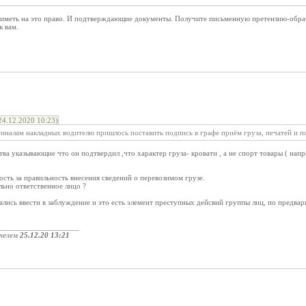
 иметь на это право. И подтверждающие документы. Получите письменную претензию-обрат
к вам.
4.12.2020 10:23)
гиналам накладных водителю пришлось поставить подпись в графе приём груза, печатей и п
тва указывающие что он подтвердил ,что характер груза- кровати , а не спорт товары ( нап
ность за правильность внесения сведений о перевозимом грузе.
льно ответственное лицо ?
лись ввести в заблуждение и это есть элемент преступных дейсвий группы лиц, по предвар
____________________
телем
25.12.20 13:21