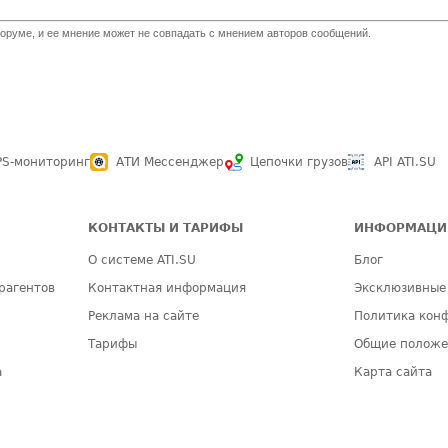
оруме, и ее мнение может не совпадать с мнением авторов сообщений.
PS-мониторинг
АТИ Мессенджер
Цепочки грузов
API ATI.SU
КОНТАКТЫ И ТАРИФЫ
ИНФОРМАЦИ
О системе ATI.SU
Блог
рагентов
Контактная информация
Эксклюзивные
Реклама на сайте
Политика кон
Тарифы
Общие полож
а
Карта сайта