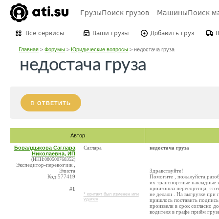
Грузы
Поиск грузов
Машины
Поиск м
Все сервисы
Ваши грузы
Добавить груз
Главная
>
Форумы
>
Юридические вопросы
>
недостача груза
недостача груза
ОТВЕТИТЬ
Автор
Бовалдыкова Саглара
Саглара
недостача груза
Николаевна, ИП
(ИНН:080500768352)
Экспедитор-перевозчик ,
Элиста
Здравствуйте!
Код:577419
Помогите , пожалуйста,разоб
их транспортные накладные и
произошла пересортица, этот
#1
не делали . На выгрузке при
* контакт был изменен или
удален
пришлось поставить подпись 
произвели в срок согласно до
водителя в графе приём груз