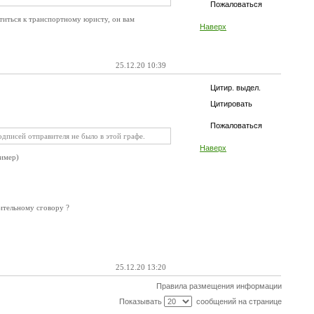
Пожаловаться
иться к транспортному юристу, он вам
Наверх
25.12.20 10:39
Цитир. выдел.
Цитировать
Пожаловаться
одписей отправителя не было в этой графе.
Наверх
ример)
ительному сговору ?
25.12.20 13:20
Правила размещения информации
Показывать
сообщений на странице