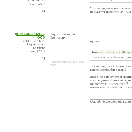
Новосибирск
Код:265507
ЧТобы предъявлять иск надо
#4
подскажет перспективу иска 
ДОРТЕХСЕРВИС-3,
Корсаков Андрей
ООО
Борисович
(ИНН:6452044269)
привет.
Перевозчик ,
Балаково
Код:22281
Цитата
(Иванов С.Д. ИП @ 2
Так как оплата была по ори
#5
* контакт был изменен или
удален
Так он подписал обстоятельс
ваш груз пломбировали ?
далее , кто несет ответствен
у вас водитель разве материа
он водитель -экспедитор ?
может вас умышленно попыта
_______________________
Отредактировано пользова