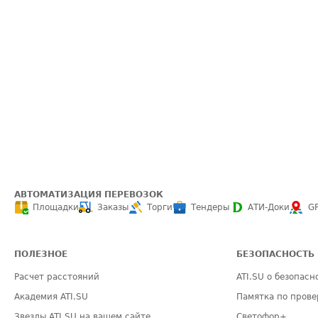
АВТОМАТИЗАЦИЯ ПЕРЕВОЗОК
Площадки
Заказы
Торги
Тендеры
АТИ-Доки
G
ПОЛЕЗНОЕ
БЕЗОПАСНОСТЬ
Расчет расстояний
ATI.SU о безопасн
Академия ATI.SU
Памятка по прове
Звезды ATI.SU на вашем сайте
Светофор+