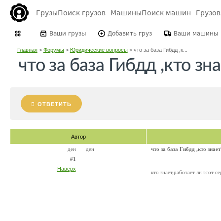
Грузы
Поиск грузов
Машины
Поиск машин
Грузо
Ваши грузы
Добавить груз
Ваши машины
Главная
>
Форумы
>
Юридические вопросы
>
что за база Гибдд ,к...
что за база Гибдд ,кто зн
ОТВЕТИТЬ
Автор
ден
ден
что за база Гибдд ,кто знает
#1
Наверх
кто знает,работает ли этот 