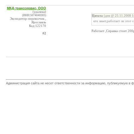
МКД-транссервис, ООО
(удалена)
(ИНН:5074040303)
Цитата
(ден @ 25.11.2008 1
Экспедитор-перевозчик ,
кто знает,работает ли этот
Ярославль
Код:122170
Работает ,Справка стоит 200
#2
Администрация сайта не несет ответственности за информацию, публикуемую в ф