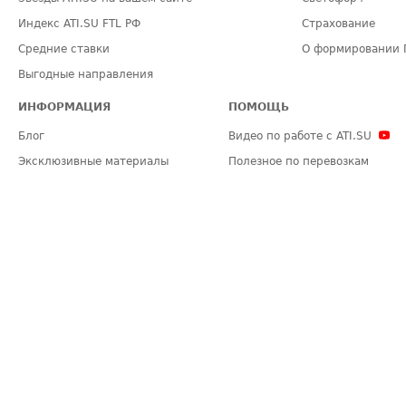
Индекс ATI.SU FTL РФ
Страхование
Средние ставки
О формировании 
Выгодные направления
ИНФОРМАЦИЯ
ПОМОЩЬ
Блог
Видео по работе с ATI.SU
Эксклюзивные материалы
Полезное по перевозкам
Политика конфиденциальности
Часто задаваемые вопросы (FA
Общие положения
Техническая информация
Карта сайта
ЗАДАТЬ ВОПРОС