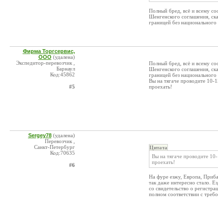
Полный бред, всё и всему со
Шенгенского соглашения, ск
границей без национального 
Фирма Торгсервис,
ООО
(удалена)
Экспедитор-перевозчик ,
Полный бред, всё и всему со
Барнаул
Шенгенского соглашения, ск
Код:45862
границей без национального 
Вы на тягаче проводите 10-1
#5
проехать!
Sergey78
(удалена)
Перевозчик ,
Санкт-Петербург
Цитата
Код:70635
Вы на тягаче проводите 10-
проехать!
#6
На фуре езжу, Европа, Приба
так даже интересно стало. Е
со свидетельство о регистра
полном соответствии с треб