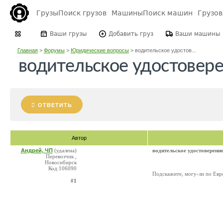
Грузы
Поиск грузов
Машины
Поиск машин
Грузо
Ваши грузы
Добавить груз
Ваши машины
Главная
>
Форумы
>
Юридические вопросы
>
водительское удостов...
водительское удостовер
ОТВЕТИТЬ
Автор
Андрей, ЧП
(удалена)
водительское удостоверени
Перевозчик ,
Новосибирск
Код:106090
Подскажите, могу-ли по Евро
#1