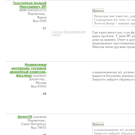
Толстобров Андрей
Николаевич, ИП
(ИНН:434550251372)
Цитата
Перевозчик ,
Насколько мне известно, дл
Киров
Стандартное в/у чему-то та
Код:4349
Хотя на Кипре - никаких пр
#7
* контакт был изменен или
Сам ездил много раз, и на фу
удален
каких проблем. У меня ВУ ра
доки на машину. Ответ в дру
национальное удостоверение.
Многим моим друзьям пришло
Независимая
инспекция, грузовой
аварийный комиссар,
к национальному в/y должно
физ.лицо
(удалена)
выдается бесплатно.перевод 
Диспетчер ,
Запросто найдете образец в 
Москва
Код:45042
#8
Sergey78
(удалена)
Перевозчик ,
Санкт-Петербург
Цитата
Код:70635
к национальному в/y должно
Запросто найдете образец в