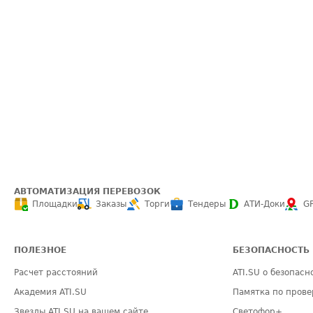
АВТОМАТИЗАЦИЯ ПЕРЕВОЗОК
Площадки
Заказы
Торги
Тендеры
АТИ-Доки
G
ПОЛЕЗНОЕ
БЕЗОПАСНОСТЬ
Расчет расстояний
ATI.SU о безопасн
Академия ATI.SU
Памятка по прове
Звезды ATI.SU на вашем сайте
Светофор+