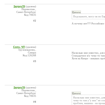
Sergey78
(удалена)
Перевозчик ,
Санкт-Петербург
Цитата
Код:70635
Подскажите, могу-ли по Евр
#2
А почему нет??? Российское
Cons, ЧП
(удалена)
Грузовладелец ,
Самара
Насколько мне известно, для
Код:126268
Стандартное в/у чему-то там
Хотя на Кипре - никаких про
#3
Sergey78
(удалена)
Перевозчик ,
Санкт-Петербург
Цитата
Код:70635
Насколько мне известно, дл
чему-то там у"у них" не со
#4
проблем, машина - на прока