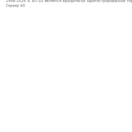
1998-2026
© ATI.SU является юридически зарегистрированной то
Сервер
60