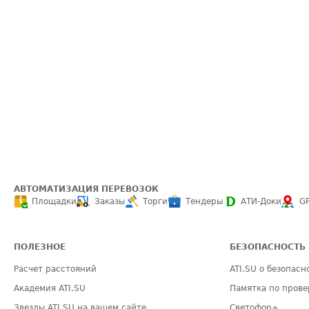
АВТОМАТИЗАЦИЯ ПЕРЕВОЗОК
Площадки
Заказы
Торги
Тендеры
АТИ-Доки
G
ПОЛЕЗНОЕ
БЕЗОПАСНОСТЬ
Расчет расстояний
ATI.SU о безопасн
Академия ATI.SU
Памятка по прове
Звезды ATI.SU на вашем сайте
Светофор+