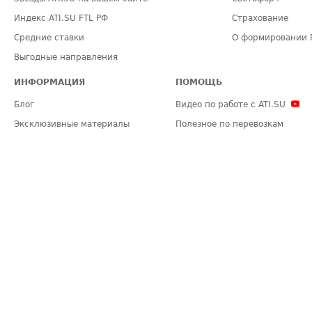
Индекс ATI.SU FTL РФ
Страхование
Средние ставки
О формировании 
Выгодные направления
ИНФОРМАЦИЯ
ПОМОЩЬ
Блог
Видео по работе с ATI.SU
Эксклюзивные материалы
Полезное по перевозкам
Политика конфиденциальности
Часто задаваемые вопросы (FA
Общие положения
Техническая информация
Карта сайта
ЗАДАТЬ ВОПРОС