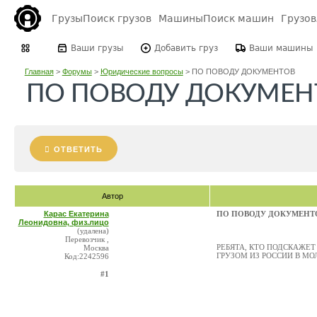
Грузы
Поиск грузов
Машины
Поиск машин
Грузо
Ваши грузы
Добавить груз
Ваши машины
Главная
>
Форумы
>
Юридические вопросы
>
ПО ПОВОДУ ДОКУМЕНТОВ
ПО ПОВОДУ ДОКУМЕН
ОТВЕТИТЬ
Автор
Карас Екатерина
ПО ПОВОДУ ДОКУМЕНТ
Леонидовна, физ.лицо
(удалена)
Перевозчик ,
РЕБЯТА, КТО ПОДСКАЖЕ
Москва
ГРУЗОМ ИЗ РОССИИ В М
Код:2242596
#1