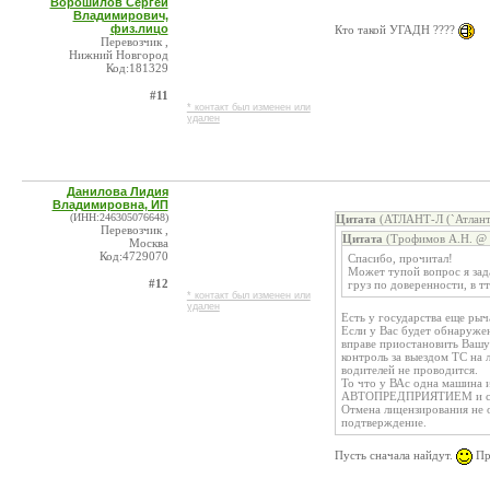
Ворошилов Сергей
Владимирович,
физ.лицо
Кто такой УГАДН ????
Перевозчик ,
Нижний Новгород
Код:181329
#11
* контакт был изменен или
удален
Данилова Лидия
Владимировна, ИП
(ИНН:246305076648)
Цитата
(АТЛАНТ-Л (`Атлант 
Перевозчик ,
Цитата
(Трофимов А.Н. @ 
Москва
Код:4729070
Спасибо, прочитал!
Может тупой вопрос я зада
#12
груз по доверенности, в тт
* контакт был изменен или
удален
Есть у государства еще рыч
Если у Вас будет обнаруже
вправе приостановить Вашу 
контроль за выездом ТС на
водителей не проводится.
То что у ВАс одна машина 
АВТОПРЕДПРИЯТИЕМ и санк
Отмена лицензирования не 
подтверждение.
Пусть сначала найдут.
Пр