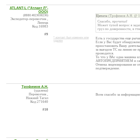
ATLANT-L ("Атлант Л",
ООО)
(ИНН:4823038230)
Цитата
(Трофимов А.Н. @ 13
Экспедитор-перевозчик ,
Спасибо, прочитал!
Липецк
Может тупой вопрос я задам
Код:16983
груз по доверенности, в ттн
#9
* контакт был изменен или
Есть у государства еще рыча
удален
Если у Вас будет обнаружен
приостановить Вашу деятельн
за выездом ТС на линию не 
проводится.
То что у ВАс одна машина ил
АВТОПРЕДПРИЯТИЕМ и санкц
Отмена лицензирования не о
подтверждение.
Трофимов А.Н.
(удалена)
Перевозчик ,
Всем спасибо за информацию
Нижний Тагил
Код:271640
#10