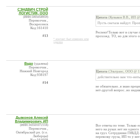
СЭНДВИЧ СТРОЙ
ЛОГИСТИК, ООО
(ИНН:5005058959)
Цитата
(Кувыков В.В., ИП @
Перевозчик ,
Пусть сначала найдут. Про
Воскресенск
Код:161410
Респект!Только вот в случае
#13
прохожд. ТО, но для этого о
* контакт был изменен или
удален
Вадо
(удалена)
Перевозчик ,
Нижний Новгород
Цитата
(Эльтранс, ООО @ 15
Код:938197
действительно вам что-нить
#14
не обязательно..я знаю прец
нет-другой вопрос..но индив
Дьяконов Алексей
Владимирович, ИП
(ИНН:343501072118)
Все ответы по теме. Только е
Перевозчик ,
него на руках нет ни одно
Октябрьский рп. (г.о.
на груз. Сотрудники ГИБДД о
Люберцы)
перевозку груза, ИП то у нег
Код:164609