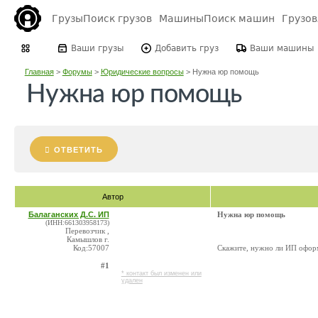
Грузы
Поиск грузов
Машины
Поиск машин
Грузо
Ваши грузы
Добавить груз
Ваши машины
Главная
>
Форумы
>
Юридические вопросы
>
Нужна юр помощь
Нужна юр помощь
ОТВЕТИТЬ
Автор
Балаганских Д.С. ИП
Нужна юр помощь
(ИНН:661303958173)
Перевозчик ,
Камышлов г.
Код:57007
Скажите, нужно ли ИП оформ
#1
* контакт был изменен или
удален