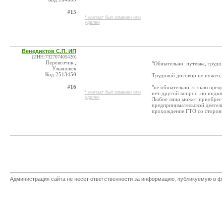
#15
* контакт был изменен или
удален
Венедиктов С.П. ИП
(ИНН:732707405420)
Перевозчик ,
"Обязательно: путевка, труд
Ульяновск
Код:2513450
Трудовой договор не нужен,
#16
"не обязательно..я знаю пре
* контакт был изменен или
нет-другой вопрос..но индив
удален
Любое лицо может приобрести
предпринимательской деятель
прохождение ГТО со стороны
Администрация сайта не несет ответственности за информацию, публикуемую в ф