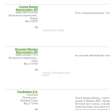
Галеев Вадим
Фердусович, ИП
(ИНН:590613121005)
Есть стандартная форма " п
Экспедитор-перевозчик ,
Пермь
Код:32830
#2
* контакт был удален
Ицкович Михаил
Викторович, ИП
(ИНН:550200277171)
на сегодня любая форма путе
Экспедитор-перевозчик ,
Омск
Код:125058
#3
* контакт был изменен или
удален
Трофимов А.Н.
(удалена)
Перевозчик ,
За всё время работы, у меня
Нижний Тагил
указан я. Бывало ДПС спрашив
Код:271640
Путевой лист нужен, если фи
транспортным средством и пу
#4
или если водитель наёмный, 