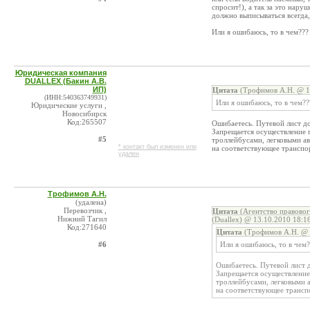
спросит!), а так за это нар
должно выписываться всегда
Или я ошибаюсь, то в чем???
Юридическая компания
DUALLEX (Бакин А.В.
ИП)
Цитата
(Трофимов А.Н. @ 13
(ИНН:540363749931)
Или я ошибаюсь, то в чем??
Юридические услуги ,
Новосибирск
Код:265507
Ошибаетесь. Путевой лист до
Запрещается осуществление п
#5
троллейбусами, легковыми а
* контакт был изменен или
на соответствующее транспо
удален
Трофимов А.Н.
(удалена)
Перевозчик ,
Цитата
(Агентство правовог
Нижний Тагил
(Duallex) @ 13.10.2010 18:1
Код:271640
Цитата
(Трофимов А.Н. @ 
#6
Или я ошибаюсь, то в чем?
Ошибаетесь. Путевой лист 
Запрещается осуществление
троллейбусами, легковыми 
на соответствующее трансп