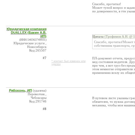
Спасибо, прочитал!
Может тупой вопрос я задам, 
по доверенности, в ттн указа
Юридическая компания
DUALLEX (Бакин А.В.
ИП)
Цитата
(Трофимов А.Н. @ 13
(ИНН:540363749931)
Спасибо, прочитал!Может ту
Юридические услуги ,
собственник транспорта, гру
Новосибирск
Код:265507
#7
ПЛ-документ отчета, предус
* контакт был изменен или
мед состояния водителя. Дру
удален
при чем, а вот груз без пре
этом немногие отправители з
применению всилу их общеоб
Рябоконь, ИП
(удалена)
Перевозчик ,
Чебоксары
В путевом листе указаны гра
Код:291746
обязателен, то нужна догово
механика, чтобы моя машина 
#8