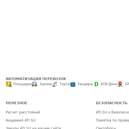
АВТОМАТИЗАЦИЯ ПЕРЕВОЗОК
Площадки
Заказы
Торги
Тендеры
АТИ-Доки
G
ПОЛЕЗНОЕ
БЕЗОПАСНОСТЬ
Расчет расстояний
ATI.SU о безопасн
Академия ATI.SU
Памятка по прове
Звезды ATI.SU на вашем сайте
Светофор+