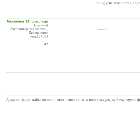
п.с. другие ветки читал, по
Манвелов Т.Г. физ.лицо
(удалена)
Экспедитор-перевозчик ,
Спасибо
Красногорск
Код:124503
#2
Администрация сайта не несет ответственности за информацию, публикуемую в ф