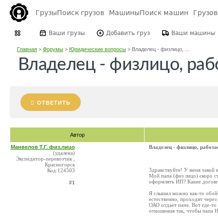
Грузы
Поиск грузов
Машины
Поиск машин
Грузо
Ваши грузы
Добавить груз
Ваши машины
Главная
>
Форумы
>
Юридические вопросы
>
Владелец - физлицо, ...
Владелец - физлицо, раб
ОТВЕТИТЬ
Автор
Манвелов Т.Г. физ.лицо
Владелец - физлицо, работ
(удалена)
Экспедитор-перевозчик ,
Красногорск
Здравствуйте! У меня такой 
Код:124503
Мой папа (физ лицо) скоро с
оформлять ИП? Какие догово
#1
Я слышал можно как-то обойт
естественно, проходят через
ОАО отдает папе. Вот где-то
отношения так, чтобы папа 