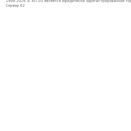
1998-2026
© ATI.SU является юридически зарегистрированной то
Сервер
62