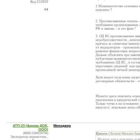
Код:553859
1.Мошенничество основано н
#4
поясните ?
2. Противозаконные оплаты –
требования организованных
РФ и законы - и это факт !
3 .ОД КС противозаконно вм
недобросовестности , неисп
прячась за словесные манипу
от модераторов – присвоили 
решение финансовых вопросо
Дальше объяснять про закон
публичным мошенничеством,
требованиях ОД КС , в сост
порочащих сведений или пре
прописанной личной заинте
Хотя может получение оплат
договорных обязательств – э
Можете здесь пояснить основ
присвоения и юридический с
Только четко и на основании 
юриста и локальные акты сай
АТП-23 (фирма ДОК,
Менеджер
ООО)
(ИНН:2308034768)
Цитата
(Леонов Михаил Ана
Экспедитор-перевозчик ,
Можете здесь пояснить осн