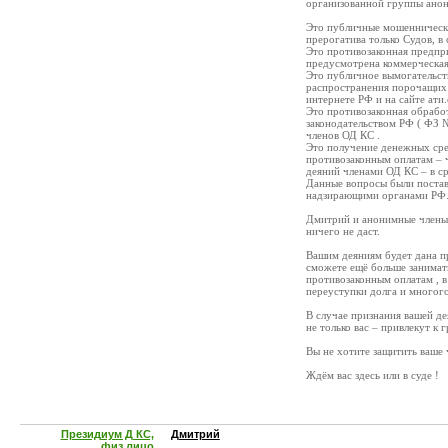
организованной группы анони
Это публичные мошеннические
прерогатива только Судов, в
Это противозаконная предпри
предусмотрена коммерческая
Это публичное вымогательст
распространения порочащих 
интернете РФ и на сайте ати.
Это противозаконная обрабо
законодательством РФ ( ФЗ №
членов ОД КС .
Это получение денежных сре
противозаконным оплатам – 
деяний членами ОД КС – в с
Данные вопросы были постав
надзирающими органами РФ
Дмитрий и анонимные члены О
ничего не даст.
Вашим деяниям будет дана пр
сможете ещё больше занима
противозаконным оплатам , 
переуступки долга и многог
В случае признания вашей де
не только вас – привлекут к
Вы не хотите защитить ваше 
Ждём вас здесь или в суде !
Президиум Д КС,
Дмитрий
физ.лицо