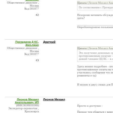
Общественное движение ,
Цитата
(Леонов Михаил Ана
Москва
По согласованию с Президи
Код:581877
#2
Нехорошо начинать обсужден
здесь?
_______________________
Отредактировано пользова
Президиум Д КС,
Дмитрий
физ.лицо
Общественное движение ,
Цитата
(Леонов Михаил Ана
Москва
Это получение денежных ср
Код:581877
противозаконным оплатам –
деяний членами ОД КС – в 
#3
Здесь можно подробнее - кто
противозаконные оплаты вы т
участились сообщения что н
реквизиты и тд)
И можно в двух словах для П
Леонов Михаил
Леонов Михаил
Анатольевич, ИП
(ИНН:381900105906)
Просто и доступно :
Экспедитор-перевозчик ,
Красноярск
Прежде чем общаться с вами 