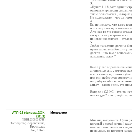
3.
«Пункт 1.1.8 даёт админист
основные критерии связанност
такие полномочия , которые
Не подскажите – что за норма
4.
Вы понимаете, что такое юри
и последствия присвоения ст
А то как то уж совсем страш
аккаунт - не раскрыто и этот
присвоения статуса – страдае
5.
Любое наказание должно быт
права защищены Конституцией
долгов - что там с основами
локальных актах ?
Какое у вас образование ме
анонимных лиц , которые наз
все тяжкие и при этом публи
или они наберутся смелости 
попробуют обосновать законн
ати.су - таких очень странны
Вопрос к ОД КС – кто то из т
или в суде ? или придётся р
АТП-23 (фирма ДОК,
Менеджер
ООО)
(ИНН:2308034768)
Михаил, выдыхайте. Один раз
Экспедитор-перевозчик ,
который в своей личной квар
Краснодар
количеством баллов от - ∞ д
Код:21679
правилами, на котором кажды