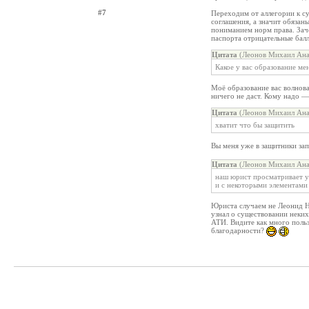
#7
Переходим от аллегории к су
соглашения, а значит обязан
пониманием норм права. Заче
паспорта отрицательные балл
Цитата
(Леонов Михаил Ана
Какое у вас образование ме
Моё образование вас волнова
ничего не даст. Кому надо — 
Цитата
(Леонов Михаил Ана
хватит что бы защитить
Вы меня уже в защитники за
Цитата
(Леонов Михаил Ана
наш юрист просматривает у
и с некоторыми элементами
Юриста случаем не Леонид Н
узнал о существовании неки
АТИ. Видите как много польз
благодарности?