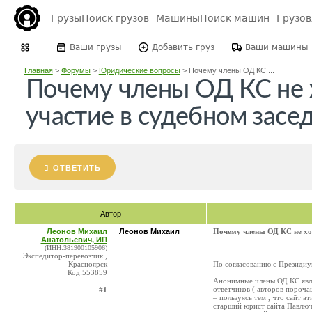
Грузы
Поиск грузов
Машины
Поиск машин
Грузо
Ваши грузы
Добавить груз
Ваши машины
Главная
>
Форумы
>
Юридические вопросы
>
Почему члены ОД КС ...
Почему члены ОД КС не 
участие в судебном засе
ОТВЕТИТЬ
Автор
Леонов Михаил
Леонов Михаил
Почему члены ОД КС не хот
Анатольевич, ИП
(ИНН:381900105906)
Экспедитор-перевозчик ,
Красноярск
По согласованию с Президиу
Код:553859
Анонимные члены ОД КС явля
ответчиков ( авторов пороча
#1
– пользуясь тем , что сайт а
старший юрист сайта Павлюче