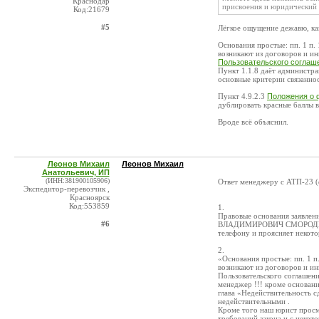
Краснодар
присвоения и юридический 
Код:21679
#5
Лёгкое ощущение дежавю, ка
Основания простые: пп. 1 п.
возникают из договоров и ин
Пользовательского соглаш
Пункт 1.1.8 даёт администр
основные критерии связанност
Пункт 4.9.2.3
Положения о 
дублировать красные баллы в
Вроде всё объяснил.
Леонов Михаил
Леонов Михаил
Анатольевич, ИП
(ИНН:381900105906)
Ответ менеджеру с АТП-23 
Экспедитор-перевозчик ,
Красноярск
Код:553859
1.
Правовые основания заявл
#6
ВЛАДИМИРОВИЧ СМОРОДНИКОВ 
телефону и проясняет некот
2.
«Основания простые: пп. 1 п
возникают из договоров и ин
Пользовательского соглашени
менеджер !!! кроме основан
глава «Недействительность с
недействительными .
Кроме того наш юрист просм
требований закона и с некот