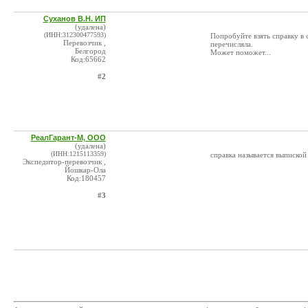
Суханов В.Н. ИП
(удалена)
(ИНН:312300477593)
Попробуйте взять справку в 
Перевозчик ,
перечисляла.
Белгород
Может поможет...
Код:65662
#2
РеалГарант-М, ООО
(удалена)
(ИНН:1215113359)
справка называется выпиской
Экспедитор-перевозчик ,
Йошкар-Ола
Код:180457
#3