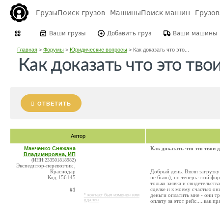
Грузы
Поиск грузов
Машины
Поиск машин
Грузо
Ваши грузы
Добавить груз
Ваши машины
Главная
>
Форумы
>
Юридические вопросы
>
Как доказать что это...
Как доказать что это тво
ОТВЕТИТЬ
Автор
Манченко Снежана
Как доказать что это твои 
Владимировна, ИП
(ИНН:233501818982)
Экспедитор-перевозчик ,
Краснодар
Добрый день. Взяли загрузку
Код:156145
не было), но теперь этой фир
только заявка и свидетельст
сделке и к моему счастью он
#1
деньги оплатить мне - они 
* контакт был изменен или
удален
оплату за этот рейс.....как п