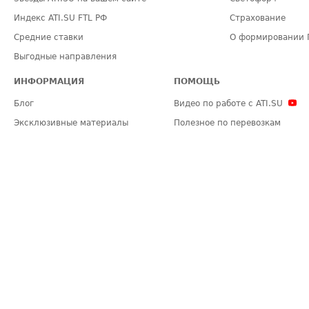
Индекс ATI.SU FTL РФ
Страхование
Средние ставки
О формировании 
Выгодные направления
ИНФОРМАЦИЯ
ПОМОЩЬ
Блог
Видео по работе с ATI.SU
Эксклюзивные материалы
Полезное по перевозкам
Политика конфиденциальности
Часто задаваемые вопросы (FA
Общие положения
Техническая информация
Карта сайта
ЗАДАТЬ ВОПРОС