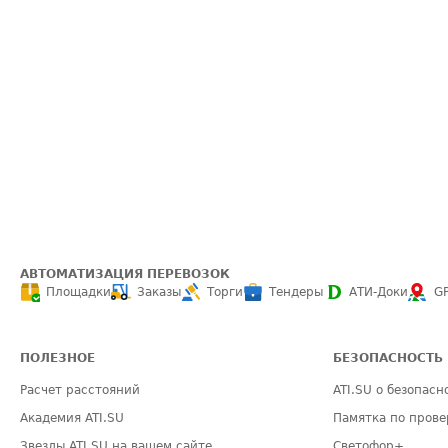
АВТОМАТИЗАЦИЯ ПЕРЕВОЗОК
Площадки
Заказы
Торги
Тендеры
АТИ-Доки
G
ПОЛЕЗНОЕ
БЕЗОПАСНОСТЬ
Расчет расстояний
ATI.SU о безопасн
Академия ATI.SU
Памятка по прове
Звезды ATI.SU на вашем сайте
Светофор+