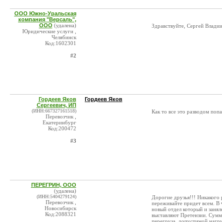
ООО Южно-Уральская
компания "Версаль",
ООО
(удалена)
Здравствуйте, Сергей Влади
Юридические услуги ,
Челябинск
Код:1602301
#2
Гордеев Яков
Гордеев Яков
Сергеевич, ИП
(ИНН:667327161518)
Как то все это разводом попа
Перевозчик ,
Екатеринбург
Код:200472
#3
ПЕРЕГРИН, ООО
(удалена)
(ИНН:5404279124)
Дорогие друзья!!! Никакого р
Перевозчик ,
переживайте придет всем. В 
Новосибирск
новый отдел который и заня
Код:2088321
выставляют Претензии. Сумм
перегруза, допустимой нагру