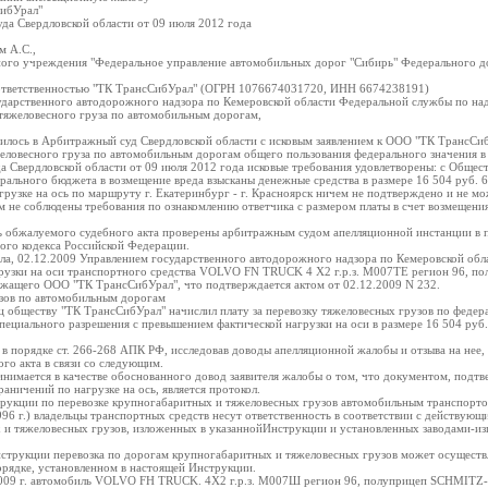
СибУрал"
да Свердловской области от 09 июля 2012 года
м А.С.,
ного учреждения "Федеральное управление автомобильных дорог "Сибирь" Федерального 
 ответственностью "ТК ТрансСибУрал" (ОГРН 1076674031720, ИНН 6674238191)
сударственного автодорожного надзора по Кемеровской области Федеральной службы по над
 тяжеловесного груза по автомобильным дорогам,
лось в Арбитражный суд Свердловской области с исковым заявлением к ООО "ТК ТрансСиб
еловесного груза по автомобильным дорогам общего пользования федерального значения в 
 Свердловской области от 09 июля 2012 года исковые требования удовлетворены: с Общес
ального бюджета в возмещение вреда взысканы денежные средства в размере 16 504 руб. 6
рузке на ось по маршруту г. Екатеринбург - г. Красноярск ничем не подтверждено и не мо
ом не соблюдены требования по ознакомлению ответчика с размером платы в счет возмещени
ь обжалуемого судебного акта проверены арбитражным судом апелляционной инстанции в 
го кодекса Российской Федерации.
ела, 02.12.2009 Управлением государственного автодорожного надзора по Кемеровской обл
рузки на оси транспортного средства VOLVO FN TRUCK 4 Х2 г.р.з. M007TE регион 96,
жащего ООО "ТК ТрансСибУрал", что подтверждается актом от 02.12.2009 N 232.
зов по автомобильным дорогам
ц обществу "ТК ТрансСибУрал" начислил плату за перевозку тяжеловесных грузов по федер
 специального разрешения с превышением фактической нагрузки на оси в размере 16 504 руб. 
в порядке ст. 266-268 АПК РФ, исследовав доводы апелляционной жалобы и отзыва на нее,
го акта в связи со следующим.
нимается в качестве обоснованного довод заявителя жалобы о том, что документом, под
аничений по нагрузке на ось, является протокол.
нструкции по перевозке крупногабаритных и тяжеловесных грузов автомобильным транспорт
6 г.) владельцы транспортных средств несут ответственность в соответствии с действующ
 и тяжеловесных грузов, изложенных в указаннойИнструкции и установленных заводами-из
Инструкции перевозка по дорогам крупногабаритных и тяжеловесных грузов может осуществ
орядке, установленном в настоящей Инструкции.
.2009 г. автомобиль VOLVO FH TRUCK. 4X2 г.р.з. М007Ш регион 96, полуприцеп SCHMITZ