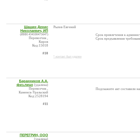
Шашин Денис
Рылов Евгений
Николаевич, ИП
(ИНН:434100475647)
Срок привлечения к админист
Перевозчик ,
Срок предъявления требовани
Киров
Код:15018
#10
* контакт был удален
Баранников А.А.
физ.лицо
(удалена)
Перевозчик ,
Подскажите акт составили н
Каменск-Уральский
Код:2528194
#11
ПЕРЕГРИН, ООО
(удалена)