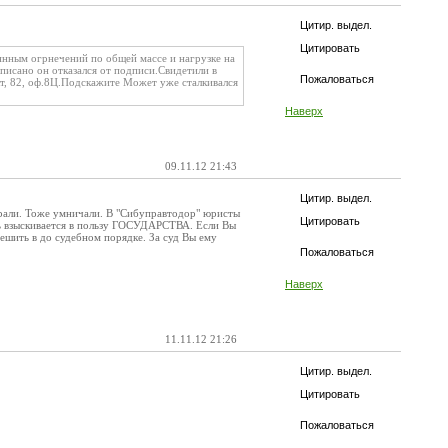
Цитир. выдел.
Цитировать
ннным огрнечений по общей массе и нагрузке на
аписано он отказался от подписи.Свидетили в
Пожаловаться
т, 82, оф.8Ц.Подскажите Может уже сталкивался
Наверх
09.11.12 21:43
Цитир. выдел.
грали. Тоже умничали. В "Сибуправтодор" юристы
Цитировать
сть взыскивается в пользу ГОСУДАРСТВА. Если Вы
решить в до судебном порядке. За суд Вы ему
Пожаловаться
Наверх
11.11.12 21:26
Цитир. выдел.
Цитировать
Пожаловаться