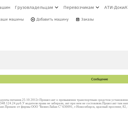
ашин
Грузовладельцам
Перевозчикам
АТИ-Доки
А
Ваши машины
Добавить машину
Заказы
Сообщение
родукты питания.25.10.2012г.Пришел акт о превышении транспортным средстом установлен
348.124.24.руб.У водителя права не забирали, акт при нем не состовляли.Пршел акт там нап
ские.Пришло от фирмы ООО "БизнесЛайан С" 630091, г.Новосибирск, красный проспект, 82,