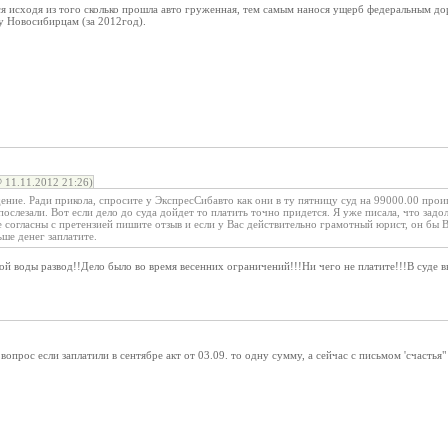
ся исходя из того сколько прошла авто груженная, тем самым нанося ущерб федеральным дор
у Новосибирцам (за 2012год).
11.11.2012 21:26)
ение. Ради прикола, спросите у ЭкспресСибавто как они в ту пятницу суд на 99000.00 про
послезали. Вот если дело до суда дойдет то платить точно придется. Я уже писала, что задо
огласны с претензией пишите отзыв и если у Вас действительно грамотный юрист, он бы Ва
ьше денег заплатите.
ой воды развод!!Дело было во время весенних ограничений!!!Ни чего не платите!!!В суде в
опрос если заплатили в сентябре акт от 03.09. то одну сумму, а сейчас с письмом 'счастья