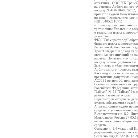
ответчика - ООО "ТК Транс
на решение Арбитражного су
по делу N А60-18493/2012,
принятое судьей Полуяктовы
по иску Федерального казен
ИНН 5405201071)
к обществу с ограниченной
третье лицо: Управление го
о взыскании платы за провоз
установил:
ФКУ "Сибуправтодор" обрати
бюджета платы за провоз тяж
Решением Арбитражного суда
ТрансСибУрал" в доход федер
овленных ограничений по наг
расчета. Полагает, что истц
по делу новый судебный акт.
Законность и обоснованност
Арбитражного процессуально
Как следует из материалов д
превышение допустимой наг
AC3391 регион 66, принадле
Ссылаяски тяжеловесных гру
Российской Федерации" исте
"Байкал", М-53 "Байкал" без
рамках настоящего дела.
Пересмотрев материалы дела 
отмены обжалуемого судебно
Апелляционным судом не при
средством установленных огр
В соответствии с п. 8.2. И
Минтрансом России 27.05.199
перевозки крупногабаритных
средств.
Согласно п. 1.4 указанной 
разрешений, выдаваемых в п
Согласно акту N 232 02.12