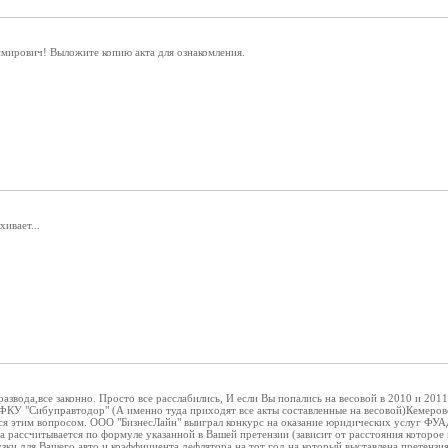
имирович! Выложите копию акта для ознакомления.
хивает...
азвода,все законно. Просто все расслабились, И если Вы попались на весовой в 2010 и 2011
ФКУ "Сибуправтодор" (А именно туда приходят все акты составленные на весовой)Кемерово
лся этим вопросом. ООО "БизнесЛайн" выиграл конкурс на оказание юридических услуг ФУАД
а рассчитывается по формуле указанной в Вашей претензии (зависит от расстояния которо
зки для Вашего авто и коэффициента дефлятора на тот год на который выставлена претензия