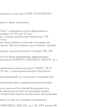
дорожного агентства" (ОГРН 1035401907287,
зору в сфере транспорта
Урал" о взыскании в доход федерального
размере 16 504 руб. 61 коп.
тва с ограниченной ответственностью "ТК
1 коп.
жет быть принято в качестве основания для
я вреда. Просит решение суда отменить, принять
порядке, предусмотренном статьями 266, 268
асти по факту взвешивания зафиксировано
 полуприцепа SCHMITZ-CARGOBULL SKO24L г.р.з.
альной автомобильной дороге "1P402", М-51
61 коп., за взысканием которой обратился в
 апелляционный суд не находит оснований для
тверждающим факт превышения транспортным
ом по дорогам Российской Федерации (утв.
им законодательством за нарушение правил
готовителями правил эксплуатации транспортных
ляться только на основании специальных
-CARGOBULL SKO 24L г.р.з. AC 3391 регион 66,