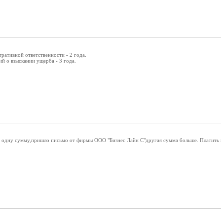
ративной ответственности - 2 года.
й о взыскании ущерба - 3 года.
а одну сумму,пришло письмо от фирмы ООО "Бизнес Лайн С"другая сумма больше. Платить п