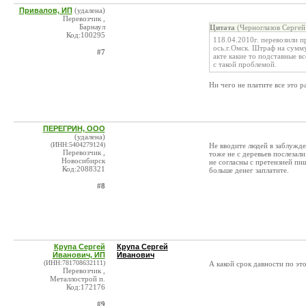
Привалов, ИП
(удалена)
Перевозчик ,
Барнаул
Цитата
(Черноглазов Сергей
Код:100295
118.04.2010г. перевозили 
ось.г.Омск. Штраф на сумму
#7
акте какие то подставные 
с такой проблемой.
Ни чего не платите все это 
ПЕРЕГРИН, ООО
(удалена)
(ИНН:5404279124)
Не вводите людей в заблужде
Перевозчик ,
тоже не с деревьев послезал
Новосибирск
не согласны с претензией пи
Код:2088321
больше денег заплатите.
#8
Крупа Сергей
Крупа Сергей
Иванович, ИП
Иванович
(ИНН:781708632111)
А какой срок давности по это
Перевозчик ,
Металлострой п.
Код:172176
#9