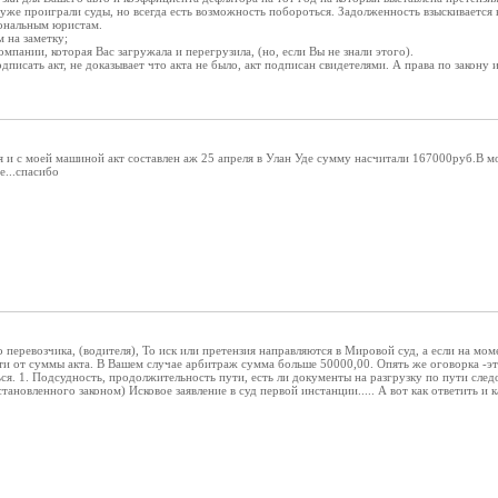
уже проиграли суды, но всегда есть возможность побороться. Задолженность взыскивается в
ональным юристам.
 на заметку;
мпании, которая Вас загружала и перегрузила, (но, если Вы не знали этого).
одписать акт, не доказывает что акта не было, акт подписан свидетелями. А права по закону
я и с моей машиной акт составлен аж 25 апреля в Улан Уде сумму насчитали 167000руб.В мом
е...спасибо
о перевозчика, (водителя), То иск или претензия направляются в Мировой суд, а если на мом
ти от суммы акта. В Вашем случае арбитраж сумма больше 50000,00. Опять же оговорка -э
я. 1. Подсудность, продолжительность пути, есть ли документы на разгрузку по пути следова
тановленного законом) Исковое заявление в суд первой инстанции..... А вот как ответить и к