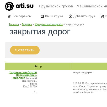
Грузы
Поиск грузов
Машины
Поиск м
Все сервисы
Ваши грузы
Добавить груз
Главная
>
Форумы
>
Юридические вопросы
>
закрытия дорог
закрытия дорог
ОТВЕТИТЬ
Автор
Черноглазов Сергей
закрытия дорог
Владимирович,
физ.лицо
(удалена)
Перевозчик ,
118.04.2010г. перевозили п
Бийск
ось.г.Омск. Штраф на сумму 
Код:251759
какие то подставные все Ом
такой проблемой.
#1