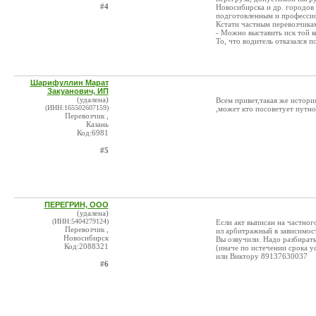
#4
Новосибирска и др. городов 
подготовленным и професси
Кстати частным перевозчикам
- Можно выставить иск той ко
То, что водитель отказался п
Шарифуллин Марат
Закуанович, ИП
(удалена)
Всем привет,такая же истори
(ИНН:165502607159)
,может кто посоветует путно
Перевозчик ,
Казань
Код:6981
#5
ПЕРЕГРИН, ООО
(удалена)
(ИНН:5404279124)
Если акт выписан на частног
Перевозчик ,
ил арбитражный в зависимос
Новосибирск
Вы озвучили. Надо разбиратьс
Код:2088321
(иначе по истечении срока ус
или Виктору 89137630037
#6