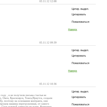
03.11.12 12:08
Цитир. выдел.
Цитировать
Пожаловаться
Наверх
05.11.12 09:39
Цитир. выдел.
Цитировать
Пожаловаться
Наверх
05.11.12 10:36
Цитир. выдел.
 году , и не получили письма счастья не
Цитировать
, Омск, Красноярск, Томск,Иркутск, создали
у, поэтому на основании контракта, они
е прошла машина перегруженная, от самого
Пожаловаться
. Срок исковой давности не истек. Компании