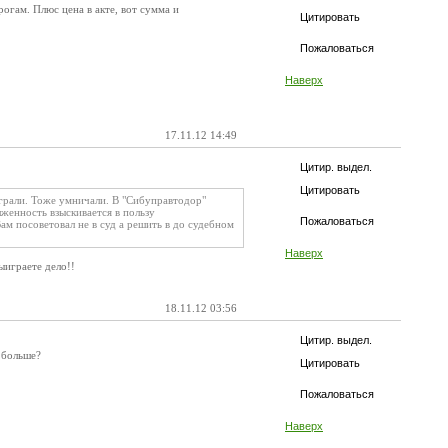
огам. Плюс цена в акте, вот сумма и
Цитировать
Пожаловаться
Наверх
17.11.12 14:49
Цитир. выдел.
Цитировать
играли. Тоже умничали. В "Сибуправтодор"
лженность взыскивается в пользу
Пожаловаться
м посоветовал не в суд а решить в до судебном
Наверх
ыиграете дело!!
18.11.12 03:56
Цитир. выдел.
" больше?
Цитировать
Пожаловаться
Наверх