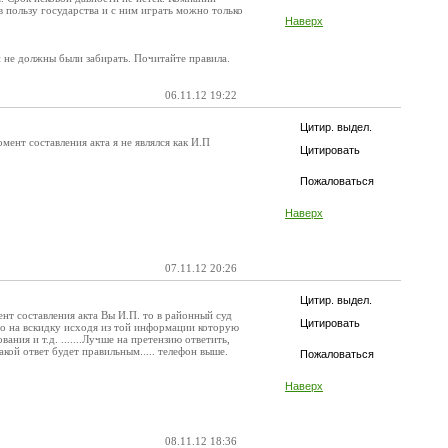
 пользу государства и с ним играть можно только
Наверх
 и не должны были забирать. Почитайте правила.
06.11.12 19:22
Цитир. выдел.
ент составления акта я не являлся как И.П
Цитировать
Пожаловаться
Наверх
07.11.12 20:26
Цитир. выдел.
ент составления акта Вы И.П. то в районный суд
Цитировать
то на вскидку исходя из той информации которую
ния и т.д. .......Лучше на претензию ответить,
акой ответ будет правильным..... телефон выше.
Пожаловаться
Наверх
08.11.12 18:36