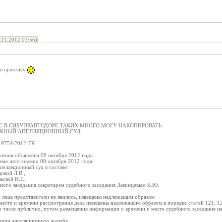
11.2012 03:56)
ую практику
АС В СИБУПРАВТОДОРЕ ТАКИХ МНОГО МОГУ НАКОПИРОВАТЬ
ЖНЫЙ АПЕЛЛЯЦИОННЫЙ СУД
П-9754/2012-ГК
ления объявлена 08 октября 2012 года.
ме изготовлено 09 октября 2012 года.
елляционный суд в составе:
овой Л.В.,
ьской Н.Г.,
бного заседания секретарем судебного заседания Леконцевым Я.Ю.
го лица представители не явились, извещены надлежащим образом
 месте и времени рассмотрения дела извещены надлежащим образом в порядке статей 121, 
м числе публично, путем размещения информации о времени и месте судебного заседания 
дании апелляционную жалобу