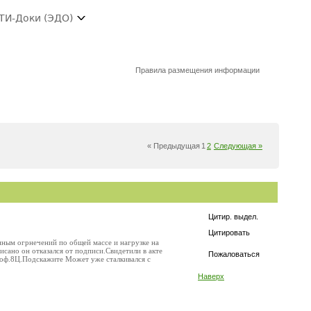
ТИ-Доки (ЭДО)
Правила размещения информации
« Предыдущая
1
2
Следующая »
Цитир. выдел.
Цитировать
нным огрнечений по общей массе и нагрузке на
исано он отказался от подписи.Свидетили в акте
Пожаловаться
 оф.8Ц.Подскажите Может уже сталкивался с
Наверх