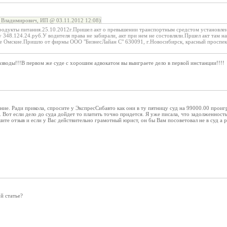
 Владимирович, ИП @ 03.11.2012 12:08)
продукты питания.25.10.2012г.Пришел акт о превышении транспортным средстом установле
 348.124.24.руб.У водителя права не забирали, акт при нем не состовляли.Пршел акт там н
все Омские.Пришло от фирмы ООО "БизнесЛайан С" 630091, г.Новосибирск, красный проспек
разводы!!!В первом же суде с хорошим адвокатом вы выиграете дело в первой инстанции!!!!
ние. Ради прикола, спросите у ЭкспресСибавто как они в ту пятницу суд на 99000.00 прои
и. Вот если дело до суда дойдет то платить точно придется. Я уже писала, что задолженно
шите отзыв и если у Вас действительно грамотный юрист, он бы Вам посоветовал не в суд а 
й статье?