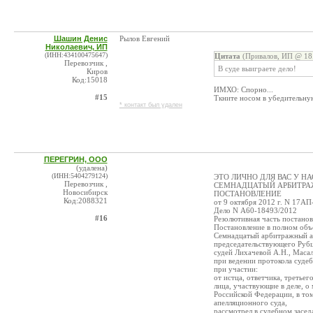
Шашин Денис
Рылов Евгений
Николаевич, ИП
(ИНН:434100475647)
Цитата
(Привалов, ИП @ 18.
Перевозчик ,
В суде выиграете дело!
Киров
Код:15018
ИМХО: Спорно...
#15
Ткните носом в убедительн
* контакт был удален
ПЕРЕГРИН, ООО
(удалена)
(ИНН:5404279124)
ЭТО ЛИЧНО ДЛЯ ВАС У Н
Перевозчик ,
СЕМНАДЦАТЫЙ АРБИТРА
Новосибирск
ПОСТАНОВЛЕНИЕ
Код:2088321
от 9 октября 2012 г. N 17А
Дело N А60-18493/2012
#16
Резолютивная часть постанов
Постановление в полном объе
Семнадцатый арбитражный ап
председательствующего Рубц
судей Лихачевой А.Н., Масал
при ведении протокола суде
при участии:
от истца, ответчика, третье
лица, участвующие в деле, о
Российской Федерации, в то
апелляционного суда,
рассмотрел в судебном засе