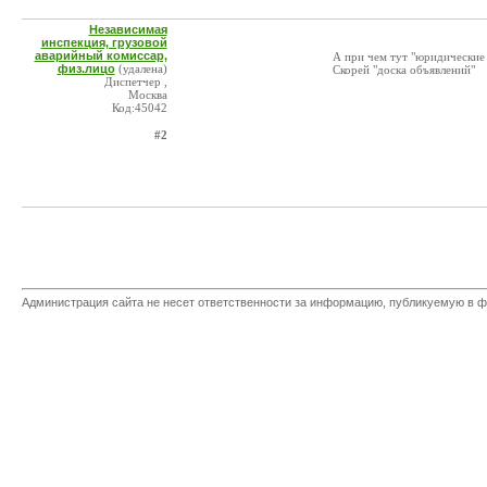
Независимая
инспекция, грузовой
аварийный комиссар,
А при чем тут "юридические
физ.лицо
(удалена)
Скорей "доска объявлений"
Диспетчер ,
Москва
Код:45042
#2
Администрация сайта не несет ответственности за информацию, публикуемую в ф