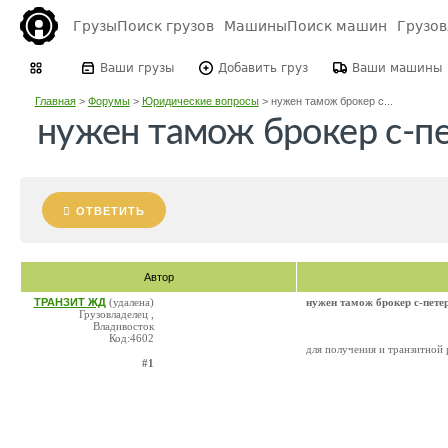
Грузы
Поиск грузов
Машины
Поиск машин
Грузо
Ваши грузы
Добавить груз
Ваши машины
Главная
>
Форумы
>
Юридические вопросы
>
нужен тамож брокер с...
нужен тамож брокер с-п
ОТВЕТИТЬ
Автор
ТРАНЗИТ ЖД
(удалена)
нужен тамож брокер с-пете
Грузовладелец ,
Владивосток
Код:4602
для получения и транзитной
#1