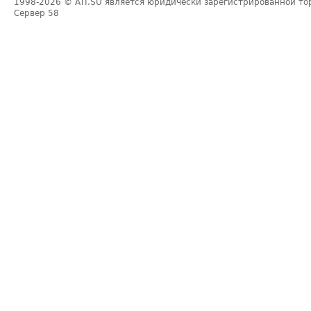
1998-2026
© ATI.SU является юридически зарегистрированной то
Сервер
58