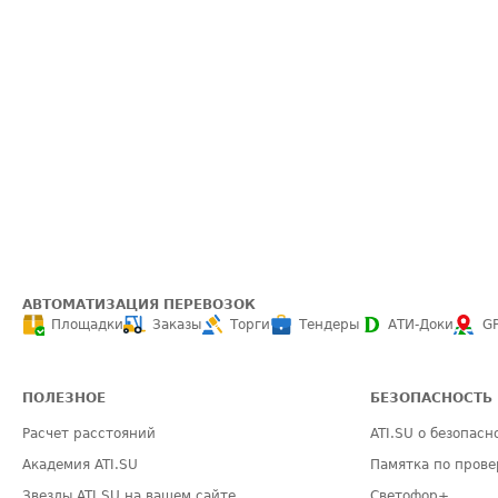
АВТОМАТИЗАЦИЯ ПЕРЕВОЗОК
Площадки
Заказы
Торги
Тендеры
АТИ-Доки
G
ПОЛЕЗНОЕ
БЕЗОПАСНОСТЬ
Расчет расстояний
ATI.SU о безопасн
Академия ATI.SU
Памятка по прове
Звезды ATI.SU на вашем сайте
Светофор+