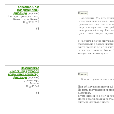
Хрисанов Олег
Владимирович,
физ.лицо
(удалена)
Цитата
Экспедитор-перевозчик ,
Подскажите. Мы перевозили
Канаш г. (г.о. Канаш)
следствии неправельной тр
Код:3992312
деньги нам оплатили за ми
порчи товара. мы с них тре
#2
испорченный товар. Они нех
уничтожен. Вопрос: правы л
У нас была в точности такая
общались не с посредниками,
факту прихода денег на счет
перевозку в полном объеме.
товар,если он вам нужен!!!!
Независимая
инспекция, грузовой
аварийный комиссар,
Цитата
физ.лицо
(удалена)
. Вопрос: правы ли мы что 
Диспетчер ,
Москва
Код:45042
При обнаружении порчи д.б. 
По нему выставляется претен
#3
различная.
В том числе и из денег за пе
После оплаты Вами за порчу, э
опять по договоренности.