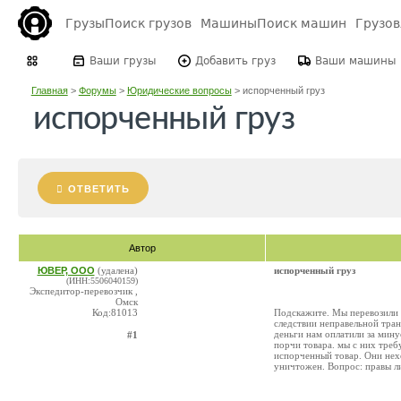
Грузы
Поиск грузов
Машины
Поиск машин
Грузо
Ваши грузы
Добавить груз
Ваши машины
Главная
>
Форумы
>
Юридические вопросы
>
испорченный груз
испорченный груз
ОТВЕТИТЬ
Автор
ЮВЕР, ООО
(удалена)
испорченный груз
(ИНН:5506040159)
Экспедитор-перевозчик ,
Омск
Код:81013
Подскажите. Мы перевозили 
следствии неправельной тра
деньги нам оплатили за мин
#1
порчи товара. мы с них треб
испорченный товар. Они нехо
уничтожен. Вопрос: правы ли