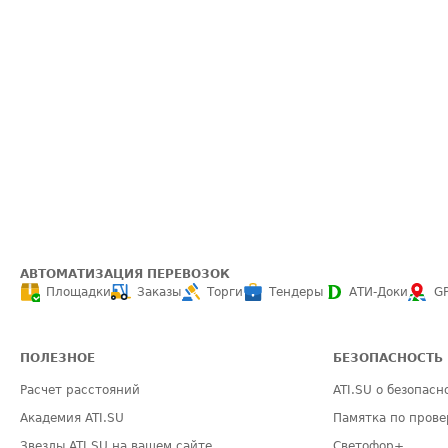
АВТОМАТИЗАЦИЯ ПЕРЕВОЗОК
Площадки
Заказы
Торги
Тендеры
АТИ-Доки
G
ПОЛЕЗНОЕ
БЕЗОПАСНОСТЬ
Расчет расстояний
ATI.SU о безопасн
Академия ATI.SU
Памятка по прове
Звезды ATI.SU на вашем сайте
Светофор+