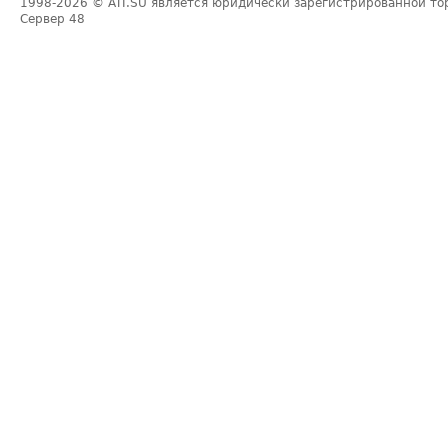
1998-2026
© ATI.SU является юридически зарегистрированной то
Сервер
48