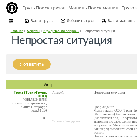
Грузы
Поиск грузов
Машины
Поиск машин
Грузо
Ваши грузы
Добавить груз
Ваши машины
Главная
>
Форумы
>
Юридические вопросы
>
Непростая ситуация
Непростая ситуация
ОТВЕТИТЬ
Автор
Тракт (Тракт-Групп,
Андрей
Непростая ситуация
ООО)
(ИНН:7813438756)
Экспедитор-перевозчик ,
Санкт-Петербург
Добрый день!
Код:61856
Между нами, ООО "Тракт-Гру
(Исполнитель) был заключен 
(Московская обл) - Нефтеюг
#1
выполнил, по завершении пе
* контакт был удален
документов. Мы подписали а
наш черед выполнить свои об
услуги.
Однако, к нам обратились пе