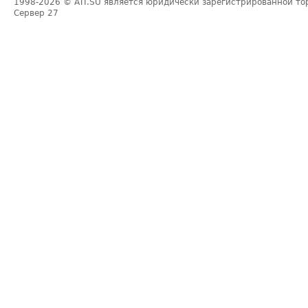
1998-2026
© ATI.SU является юридически зарегистрированной то
Сервер
27