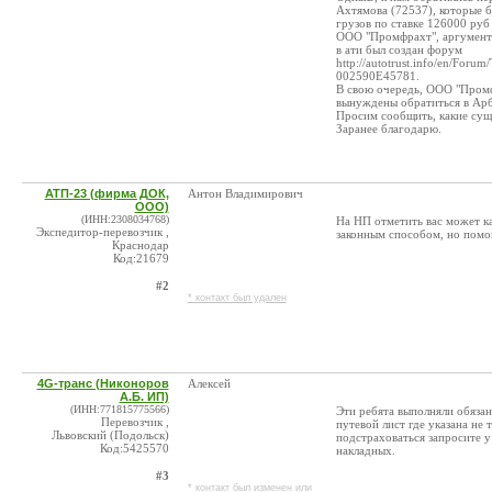
Ахтямова (72537), которые 
грузов по ставке 126000 руб
ООО "Промфрахт", аргумент
в ати был создан форум
http://autotrust.info/en/Fo
002590E45781.
В свою очередь, ООО "Промфр
вынуждены обратиться в Арб
Просим сообщить, какие сущ
Заранее благодарю.
АТП-23 (фирма ДОК,
Антон Владимирович
ООО)
(ИНН:2308034768)
На НП отметить вас может к
Экспедитор-перевозчик ,
законным способом, но помо
Краснодар
Код:21679
#2
* контакт был удален
4G-транс (Никоноров
Алексей
А.Б. ИП)
(ИНН:771815775566)
Эти ребята выполняли обязан
Перевозчик ,
путевой лист где указана не 
Львовский (Подольск)
подстраховаться запросите 
Код:5425570
накладных.
#3
* контакт был изменен или