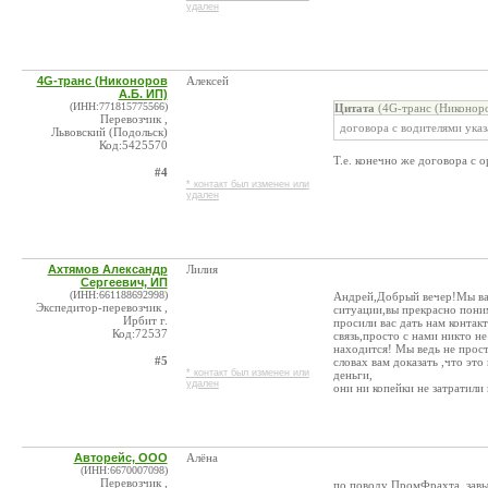
удален
4G-транс (Никоноров
Алексей
А.Б. ИП)
(ИНН:771815775566)
Цитата
(4G-транс (Никоноро
Перевозчик ,
договора с водителями ука
Львовский (Подольск)
Код:5425570
Т.е. конечно же договора с 
#4
* контакт был изменен или
удален
Ахтямов Александр
Лилия
Сергеевич, ИП
(ИНН:661188692998)
Андрей,Добрый вечер!Мы вам
Экспедитор-перевозчик ,
ситуации,вы прекрасно пони
Ирбит г.
просили вас дать нам контак
Код:72537
связь,просто с нами никто н
находится! Мы ведь не прост
#5
словах вам доказать ,что эт
* контакт был изменен или
деньги,
удален
они ни копейки не затратили 
Авторейс, ООО
Алёна
(ИНН:6670007098)
Перевозчик ,
по поводу ПромФрахта, завы