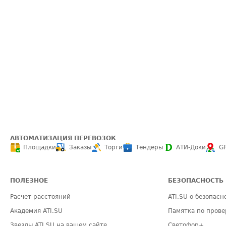
АВТОМАТИЗАЦИЯ ПЕРЕВОЗОК
Площадки
Заказы
Торги
Тендеры
АТИ-Доки
G
ПОЛЕЗНОЕ
БЕЗОПАСНОСТЬ
Расчет расстояний
ATI.SU о безопасн
Академия ATI.SU
Памятка по прове
Звезды ATI.SU на вашем сайте
Светофор+