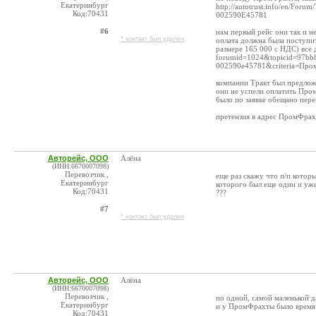
Екатеринбург
http://autotrust.info/en/Fo
Код:70431
002590E45781
#6
нам первый рейс они так и н
* контакт был удален
оплата должна была поступи
размере 165 000 с НДС) все д
forumid=1024&topicid=97bb
002590e45781&criteria=Про
компании Тракт был предлож
они не успели оплатить Про
было по заявке обещано пере
претензия в адрес ПромФрах
Авторейс, ООО
Алёна
(ИНН:6670007098)
Перевозчик ,
еще раз скажу что п/п кото
Екатеринбург
которого был еще один и уж
Код:70431
???
#7
* контакт был удален
Авторейс, ООО
Алёна
(ИНН:6670007098)
Перевозчик ,
по одной, самой маленькой 
Екатеринбург
и у ПромФрахты было время 
Код:70431