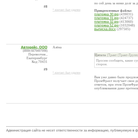
по сей день за ними долг за
#8
* контакт был удален
Прикрепленные файлы:
платежка 30.jpg
(439031)
платежка 31.jpg
(424737)
платежка 32.jpg
(413060)
платежка 52.jpg
(1032048)
выписка.docx
(297505)
Авторейс, ООО
Алёна
(ИНН:6670007098)
Перевозчик ,
Цитата
(Тракт (Тракт-Групп
Екатеринбург
Просим сообщить, какие су
Код:70431
сторон.
#9
* контакт был удален
Вам уже давно было предложе
ПромФрахт получает свои дис
ответом, при этом ПромФрахт
опубликования даже претензи
Администрация сайта не несет ответственности за информацию, публикуемую в ф