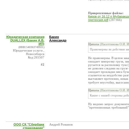
Прикрепленные файлы:
Киров от 16.12 п Мубаракши
претензия.pdf
(287366)
Юридическая компания
Бакин
DUALLEX (Бакин А.В.
Александр
ИП)
Цитата
(Насеттинова О.И. И
(ИНН:540363749931)
Правомерны ли действия за
Юридические услуги ,
Новосибирск
Код:265507
Не правомерны. В целом зака
ожидает заморозку груза, за
#2
ругается за распиловку туш (
не доволен следами на грузе
ожидает прокладки мяса бума
ссылается на неудобство разг
выставляет претензию, никак
требует неустойку, высосанн
Цитата
(Насеттинова О.И. И
Какие с нашей стороны дейс
Ну видимо запрос документо
"претензионных требований" 
ООО СК "Сбербанк
Андрей Романов
страхование"