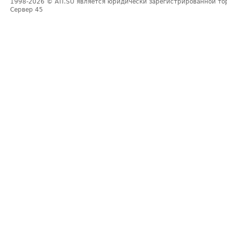
1998-2026
© ATI.SU является юридически зарегистрированной то
Сервер
45