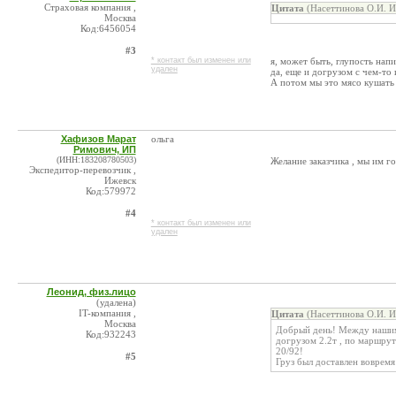
Страховая компания ,
Цитата
(Насеттинова О.И. И
Москва
Код:6456054
#3
* контакт был изменен или
я, может быть, глупость напи
удален
да, еще и догрузом с чем-то
А потом мы это мясо кушать 
Хафизов Марат
ольга
Римович, ИП
(ИНН:183208780503)
Желание заказчика , мы им г
Экспедитор-перевозчик ,
Ижевск
Код:579972
#4
* контакт был изменен или
удален
Леонид, физ.лицо
(удалена)
IT-компания ,
Цитата
(Насеттинова О.И. И
Москва
Добрый день! Между нашими 
Код:932243
догрузом 2.2т , по маршрут
20/92!
#5
Груз был доставлен воврем