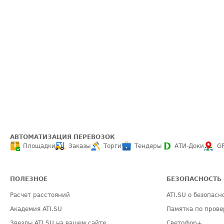
АВТОМАТИЗАЦИЯ ПЕРЕВОЗОК
Площадки
Заказы
Торги
Тендеры
АТИ-Доки
G
ПОЛЕЗНОЕ
БЕЗОПАСНОСТЬ
Расчет расстояний
ATI.SU о безопасн
Академия ATI.SU
Памятка по прове
Звезды ATI.SU на вашем сайте
Светофор+