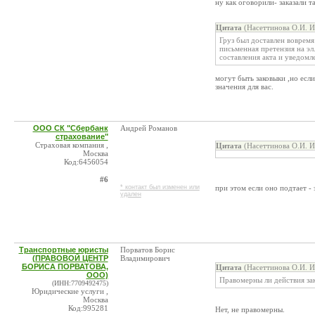
ну как оговорили- заказали т
Цитата
(Насеттинова О.И. И
Груз был доставлен вовремя
письменная претензия на эл
составления акта и уведомл
могут быть заковыки ,но если
значения для вас.
ООО СК "Сбербанк
Андрей Романов
страхование"
Страховая компания ,
Цитата
(Насеттинова О.И. И
Москва
Код:6456054
#6
* контакт был изменен или
при этом если оно подтает -
удален
Транспортные юристы
Порватов Борис
(ПРАВОВОЙ ЦЕНТР
Владимирович
БОРИСА ПОРВАТОВА,
Цитата
(Насеттинова О.И. И
ООО)
Правомерны ли действия за
(ИНН:7709492475)
Юридические услуги ,
Москва
Код:995281
Нет, не правомерны.