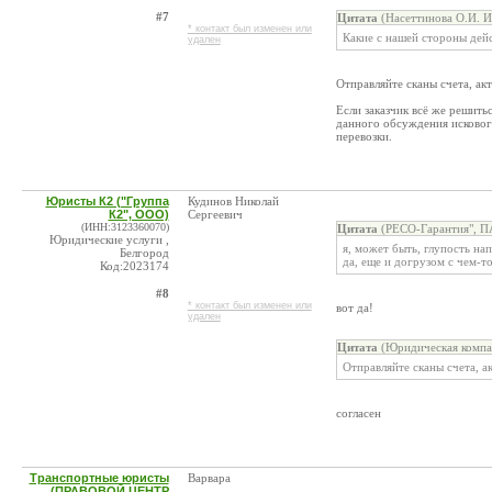
#7
Цитата
(Насеттинова О.И. И
* контакт был изменен или
Какие с нашей стороны дейс
удален
Отправляйте сканы счета, акт
Если заказчик всё же решитьс
данного обсуждения искового
перевозки.
Юристы К2 ("Группа
Кудинов Николай
К2", ООО)
Сергеевич
(ИНН:3123360070)
Цитата
(РЕСО-Гарантия", П
Юридические услуги ,
я, может быть, глупость нап
Белгород
да, еще и догрузом с чем-т
Код:2023174
#8
* контакт был изменен или
вот да!
удален
Цитата
(Юридическая компа
Отправляйте сканы счета, ак
согласен
Транспортные юристы
Варвара
(ПРАВОВОЙ ЦЕНТР