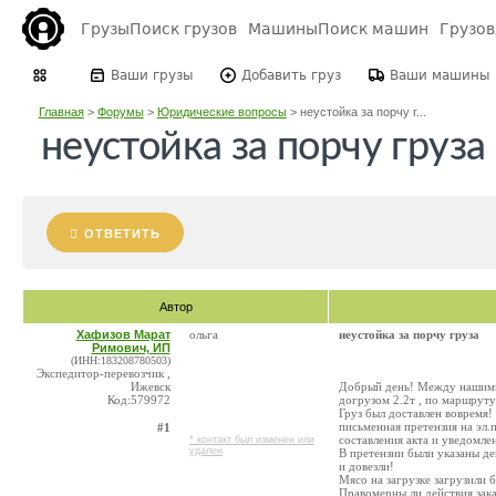
Грузы
Поиск грузов
Машины
Поиск машин
Грузо
Ваши грузы
Добавить груз
Ваши машины
Главная
>
Форумы
>
Юридические вопросы
>
неустойка за порчу г...
неустойка за порчу груза
ОТВЕТИТЬ
Автор
Хафизов Марат
ольга
неустойка за порчу груза
Римович, ИП
(ИНН:183208780503)
Экспедитор-перевозчик ,
Ижевск
Добрый день! Между нашими к
Код:579972
догрузом 2.2т , по маршруту
Груз был доставлен вовремя!
письменная претензия на эл.п
#1
составления акта и уведомлен
* контакт был изменен или
удален
В претензии были указаны де
и довезли!
Мясо на загрузке загрузили 
Правомерны ли действия зака