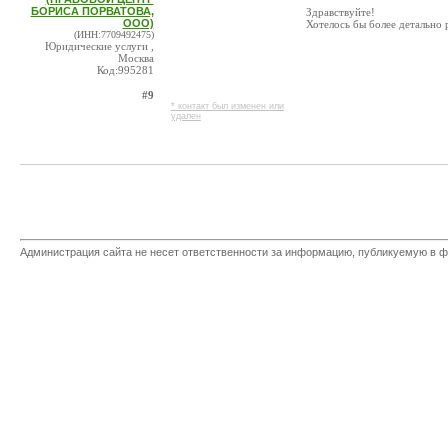
БОРИСА ПОРВАТОВА,
Здравствуйте!
ООО)
Хотелось бы более детально 
(ИНН:7709492475)
Юридические услуги ,
Москва
Код:995281
#9
* контакт был изменен или
удален
Администрация сайта не несет ответственности за информацию, публикуемую в ф