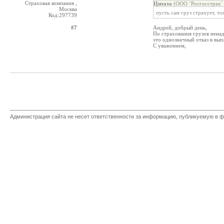
Страховая компания ,
Цитата
(ООО `Росгосстрах` 
Москва
пусть сам груз страхует, т
Код:297739
#7
Андрей, добрый день,
По страхования грузов ненад
это однозначный отказ в вып
С уважением,
Администрация сайта не несет ответственности за информацию, публикуемую в ф