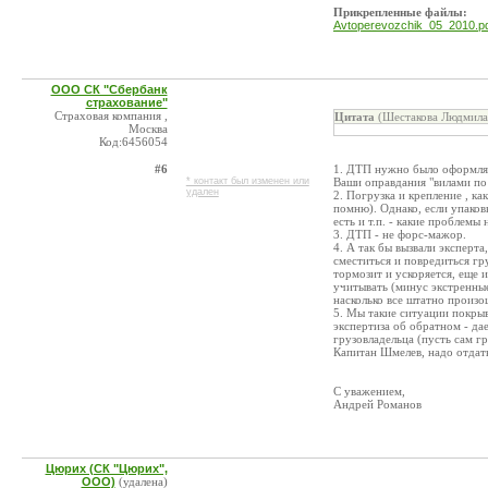
Прикрепленные файлы:
Avtoperevozchik_05_2010.p
ООО СК "Сбербанк
страхование"
Страховая компания ,
Цитата
(Шестакова Людмила 
Москва
Код:6456054
#6
1. ДТП нужно было оформлят
* контакт был изменен или
Ваши оправдания "вилами по
удален
2. Погрузка и крепление , ка
помню). Однако, если упаков
есть и т.п. - какие проблемы
3. ДТП - не форс-мажор.
4. А так бы вызвали эксперт
сместиться и повредиться г
тормозит и ускоряется, еще и
учитывать (минус экстренные
насколько все штатно произош
5. Мы такие ситуации покрыва
экспертиза об обратном - д
грузовладельца (пусть сам г
Капитан Шмелев, надо отдать
С уважением,
Андрей Романов
Цюрих (СК "Цюрих",
ООО)
(удалена)