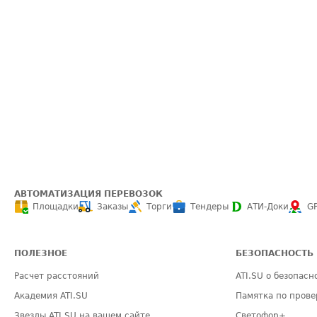
АВТОМАТИЗАЦИЯ ПЕРЕВОЗОК
Площадки
Заказы
Торги
Тендеры
АТИ-Доки
G
ПОЛЕЗНОЕ
БЕЗОПАСНОСТЬ
Расчет расстояний
ATI.SU о безопасн
Академия ATI.SU
Памятка по прове
Звезды ATI.SU на вашем сайте
Светофор+