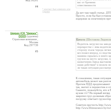
Код:16281
вас от бремени
отвественности
#4
* контакт был изменен или
удален
Да нет там такой статьи. ДТ
Просто, если бы был установ
издержки за оплаченную пре
Цюрих (СК "Цюрих",
ООО)
(удалена)
Страховая компания ,
Цитата
(Шестакова Людмила 
Москва
Водитель загрузил на заводе
Код:297739
перекрестке с лева водител
сторону ехала череда легко
#5
вез пошел вперед, в следст
машина скрылась и никто кр
грузом на место загрузки, г
назначению.Завод выставля
наши действия? и можем ли
ли такая ситуация рассматр
К сожалению, такая ситуаци
автомобиль может как разгон
Причем ПДД предписывают в 
так, значит и перевозчик и о
Скажите, пожалуйста, кто в 
кузове т/с? На первый взгляд
закрепил груз должным образ
погрузку отвечает грузоотпр
Советую прочесть http://www.
http://www.bbinsurance.by/ru/