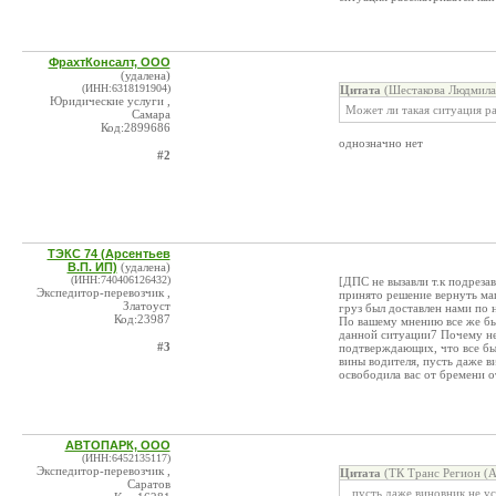
ФрахтКонсалт, ООО
(удалена)
(ИНН:6318191904)
Цитата
(Шестакова Людмила 
Юридические услуги ,
Может ли такая ситуация р
Самара
Код:2899686
однозначно нет
#2
ТЭКС 74 (Арсентьев
В.П. ИП)
(удалена)
(ИНН:740406126432)
[ДПС не вызавли т.к подреза
Экспедитор-перевозчик ,
принято решение вернуть маш
Златоуст
груз был доставлен нами по 
Код:23987
По вашему мнению все же бы
данной ситуации7 Почему не
#3
подтверждающих, что все был
вины водителя, пусть даже ви
освободила вас от бремени о
АВТОПАРК, ООО
(ИНН:6452135117)
Экспедитор-перевозчик ,
Цитата
(ТК Транс Регион (А
Саратов
, пусть даже виновник не у