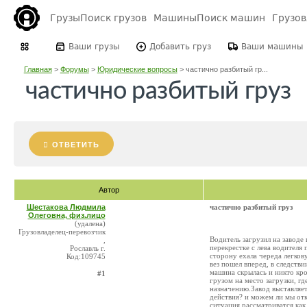
Грузы
Поиск грузов
Машины
Поиск машин
Грузо
Ваши грузы
Добавить груз
Ваши машины
Главная
>
Форумы
>
Юридические вопросы
>
частично разбитый гр...
частично разбитый груз
ОТВЕТИТЬ
Автор
Шестакова Людмила
частично разбитый груз
Олеговна, физ.лицо
(удалена)
Грузовладелец-перевозчик
Водитель загрузил на заводе 
,
перекрестке с лева водителя
Рославль г.
сторону ехала череда легков
Код:109745
вез пошел вперед, в следстви
машина скрылась и никто кро
#1
грузом на место загрузки, гд
назначению.Завод выставляе
действия? и можем ли мы отк
ситуация рассматриватся ка