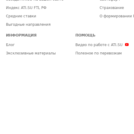
Индекс ATI.SU FTL РФ
Страхование
Средние ставки
О формировании 
Выгодные направления
ИНФОРМАЦИЯ
ПОМОЩЬ
Блог
Видео по работе с ATI.SU
Эксклюзивные материалы
Полезное по перевозкам
Политика конфиденциальности
Часто задаваемые вопросы (FA
Общие положения
Техническая информация
Карта сайта
ЗАДАТЬ ВОПРОС