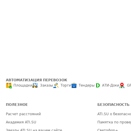
АВТОМАТИЗАЦИЯ ПЕРЕВОЗОК
Площадки
Заказы
Торги
Тендеры
АТИ-Доки
G
ПОЛЕЗНОЕ
БЕЗОПАСНОСТЬ
Расчет расстояний
ATI.SU о безопасн
Академия ATI.SU
Памятка по прове
Звезды ATI.SU на вашем сайте
Светофор+