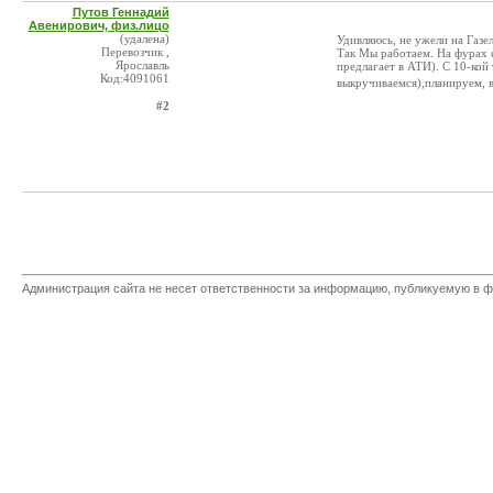
Путов Геннадий
Авенирович, физ.лицо
(удалена)
Удивляюсь, не ужели на Газе
Перевозчик ,
Так Мы работаем. На фурах е
Ярославль
предлагает в АТИ). С 10-кой
Код:4091061
выкручиваемся),планируем, в
#2
Администрация сайта не несет ответственности за информацию, публикуемую в ф