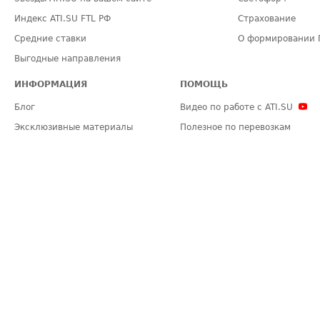
Индекс ATI.SU FTL РФ
Страхование
Средние ставки
О формировании 
Выгодные направления
ИНФОРМАЦИЯ
ПОМОЩЬ
Блог
Видео по работе с ATI.SU
Эксклюзивные материалы
Полезное по перевозкам
Политика конфиденциальности
Часто задаваемые вопросы (FA
Общие положения
Техническая информация
Карта сайта
ЗАДАТЬ ВОПРОС