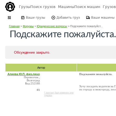
Грузы
Поиск грузов
Машины
Поиск машин
Грузо
Ваши грузы
Добавить груз
Ваши машины
Главная
>
Форумы
>
Юридические вопросы
>
Подскажите пожалуйст...
Подскажите пожалуйста
Обсуждение закрыто.
Автор
Алиева Ю.П. физ.лицо
Подскажите пожалуйста.
Перевозчик ,
Волгоград
Код:252188
Хочу посадить водителя на Га
по городу и межгороду, пос
#1
* контакт был изменен или
удален