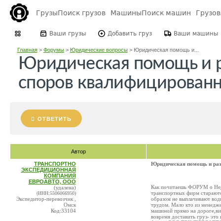
Грузы
Поиск грузов
Машины
Поиск машин
Грузо
Ваши грузы
Добавить груз
Ваши машины
Главная
>
Форумы
>
Юридические вопросы
>
Юридическая помощь и...
Юридическая помощь и 
споров квалифицирован
ОТВЕТИТЬ
Автор
ТРАНСПОРТНО
Юридическая помощь и ра
ЭКСПЕДИЦИОННАЯ
КОМПАНИЯ
ЕВРОАВТО, ООО
Как почитаешь ФОРУМ о Нед
(удалена)
транспортных фирм стараются
(ИНН:5506066950)
Экспедитор-перевозчик ,
образом не выплачивают води
Омск
трудом. Мало кто из менедже
Код:33104
машиной прямо на дороге,вид
вовремя доставить груз- это