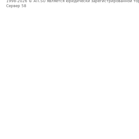
1998-2026
© ATI.SU является юридически зарегистрированной то
Сервер
58