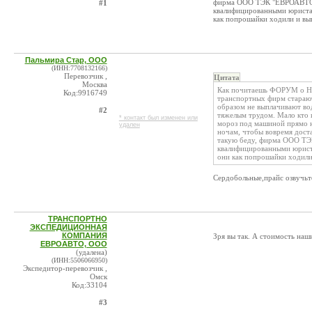
фирма ООО ТЭК "ЕВРОАВТО"
#1
квалифицированными юристам
как попрошайки ходили и вып
Пальмира Стар, ООО
(ИНН:7708132166)
Перевозчик ,
Цитата
Москва
Как почитаешь ФОРУМ о Не
Код:9916749
транспортных фирм стараютс
образом не выплачивают вод
#2
тяжелым трудом. Мало кто и
* контакт был изменен или
мороз под машиной прямо н
удален
ночам, чтобы вовремя доста
такую беду, фирма ООО ТЭ
квалифицированными юрист
они как попрошайки ходили 
Сердобольные,прайс озвучьт
ТРАНСПОРТНО
ЭКСПЕДИЦИОННАЯ
КОМПАНИЯ
Зря вы так. А стоимость на
ЕВРОАВТО, ООО
(удалена)
(ИНН:5506066950)
Экспедитор-перевозчик ,
Омск
Код:33104
#3