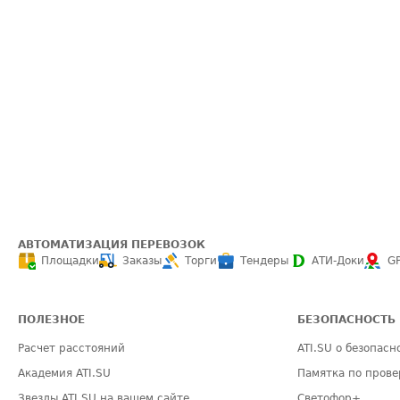
АВТОМАТИЗАЦИЯ ПЕРЕВОЗОК
Площадки
Заказы
Торги
Тендеры
АТИ-Доки
G
ПОЛЕЗНОЕ
БЕЗОПАСНОСТЬ
Расчет расстояний
ATI.SU о безопасн
Академия ATI.SU
Памятка по прове
Звезды ATI.SU на вашем сайте
Светофор+