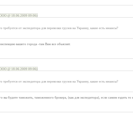
ООО @ 18.06.2009 09:06)
о требуется от экспедитора для перевозки грузов на Украину, какие есть нюансы?
инспекцию вашего города -там Вам все объяснят.
ООО @ 18.06.2009 09:06)
о требуется от экспедитора для перевозки грузов на Украину, какие есть нюансы?
о вы будите таможить, таможенного брокера, (как для экспедитора), если самим ездить то 