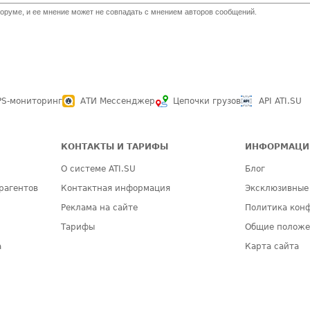
оруме, и ее мнение может не совпадать с мнением авторов сообщений.
PS-мониторинг
АТИ Мессенджер
Цепочки грузов
API ATI.SU
КОНТАКТЫ И ТАРИФЫ
ИНФОРМАЦИ
О системе ATI.SU
Блог
рагентов
Контактная информация
Эксклюзивные
Реклама на сайте
Политика кон
Тарифы
Общие полож
а
Карта сайта