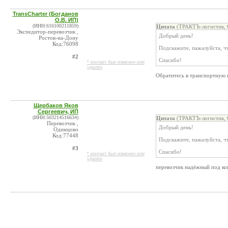
TransCharter (Богданов
О.В. ИП)
(ИНН:616100211859)
Цитата
(ТРАКТЪ-логистик, 
Экспедитор-перевозчик ,
Добрый день!
Ростов-на-Дону
Код:76098
Подскажите, пажалуйста, чт
#2
Спасибо!
* контакт был изменен или
удален
Обратитесь в транспортную 
Щербаков Яков
Сергеевич, ИП
(ИНН:503214516634)
Цитата
(ТРАКТЪ-логистик, 
Перевозчик ,
Добрый день!
Одинцово
Код:77448
Подскажите, пажалуйста, чт
#3
Спасибо!
* контакт был изменен или
удален
перевозчик надёжный под ког