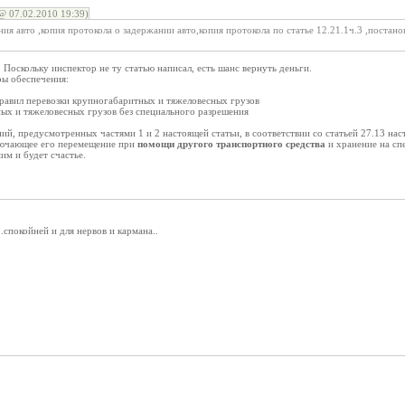
@ 07.02.2010 19:39)
ния авто ,копия протокола о задержании авто,копия протокола по статье 12.21.1ч.3 ,постано
. Поскольку инспектор не ту статью написал, есть шанс вернуть деньги.
ры обеспечения:
правил перевозки крупногабаритных и тяжеловесных грузов
ных и тяжеловесных грузов без специального разрешения
й, предусмотренных частями 1 и 2 настоящей статьи, в соответствии со статьей 27.13 на
лючающее его перемещение при
помощи другого транспортного средства
и хранение на сп
им и будет счастье.
.спокойней и для нервов и кармана..