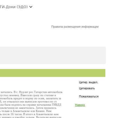
ТИ-Доки (ЭДО)
Правила размещения информации
Цитир. выдел.
Цитировать
 начались. В г. Нурлат рес.Татарстан автомобиль
устил ленивец. Взвесили сразу по статике в
Пожаловаться
втомобиль придет в норму по осям, заплатить за
, он отказался они выписали протокол по ст.
ужна была подпись на справке начальника ГИБДД
Наверх
 приключения не закончились. Затем пришлось
 только в Альметьевске или Казани. Нам
 после 16 часов. В итоге в Альметьевске нам
е ленивец и езжайте дальше. Водителю выписали