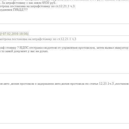
. За штрафстоянку с нас взяли 6930 руб.
отрена постановка на штрафстоянку по ст.12.21.1 ч.3.
трудников ГИБДД???
@ 07.02.2010 18:56)
мотрена постановка на штрафстоянку по ст.12.21.1 ч.3
раф стоянку ? ИДПС отстранил водителя от управления протоколом, затем вызвал эвакуато
 то какой документ у вас на руках.
ия авто ,копия протокола о задержании авто,копия протокола по статье 12.21.1ч.3 ,постанов