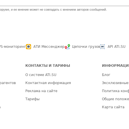
оруме, и ее мнение может не совпадать с мнением авторов сообщений.
PS-мониторинг
АТИ Мессенджер
Цепочки грузов
API ATI.SU
КОНТАКТЫ И ТАРИФЫ
ИНФОРМАЦИ
О системе ATI.SU
Блог
рагентов
Контактная информация
Эксклюзивные
Реклама на сайте
Политика кон
Тарифы
Общие полож
а
Карта сайта