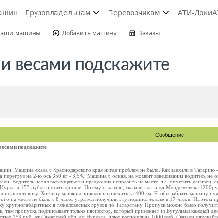
ашин
Грузовладельцам
Перевозчикам
АТИ-Доки
А
Ваши машины
Добавить машину
Заказы
ми весами подскажите
Сообщение
 весами подскажите
ации. Машина ехала с Краснодарского края нигде проблем не было. Как заехали в Татарию -
а перегруз на 2-ю ось 350 кг - 3,5%. Машина 6 осная, на момент взвешивания водитель не оп
али. Водитель начал возмущаться и предложил исправить на месте, т.е. опустить ленивец, а
 Нурлата 153 рубля и ехать дальше. Но ему отказали, сказали плати до Менделеевска 1200руб
и на штрафстоянку. Хозяину машины пришлось приехать за 400 км. Чтобы забрать машину н
угого на месте не было с 8 часов утра мы получили эту подпись только в 17 часов. На этом
зку крупногабаритных и тяжеловесных грузов по Татарстану. Пропуск можно было получить
к, там пропуска подписывает только инспектор, который приезжает из Бугульмы каждый день
тью 153 руб. от Самарской обл. до Нурлата, плюс госпошлина 1000 руб. Сказали опускайт