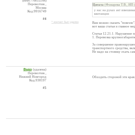
(ИНН:7708132166)
Перевозчик ,
Цитата
(Фонарева Т.В., ИП 
Москва
у нас на руках акт взвешива
Код:9916749
квитанции
#4
* контакт был удален
Вам можно сказать "повезло"
вот ваша статья и главное ме
Статья 12.21.1. Нарушение 
1. Перевозка крупногабарит
За совершение правонарушени
транспортного средства, вк
Не надо на стоянку ехать сам
Вадо
(удалена)
Перевозчик ,
Нижний Новгород
Обходить стороной эти края.
Код:938197
#5