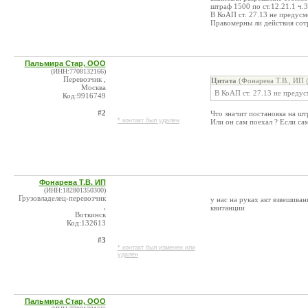
штраф 1500 по ст.12.21.1 ч.3
В КоАП ст. 27.13 не предусм
Правомерны ли действия со
Пальмира Стар, ООО
(ИНН:7708132166)
Перевозчик ,
Цитата
(Фонарева Т.В., ИП 
Москва
В КоАП ст. 27.13 не предус
Код:9916749
#2
Что значит постановка на шт
* контакт был удален
Или он сам поехал ? Если сам
Фонарева Т.В. ИП
(ИНН:182801350300)
Грузовладелец-перевозчик
у нас на руках акт взвешиван
,
квитанции
Воткинск
Код:132613
#3
* контакт был изменен или
удален
Пальмира Стар, ООО