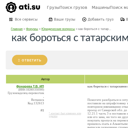
Грузы
Поиск грузов
Машины
Поиск м
Все сервисы
Ваши грузы
Добавить груз
Главная
>
Форумы
>
Юридические вопросы
>
как бороться с татар...
как бороться с татарски
ОТВЕТИТЬ
Автор
Фонарева Т.В. ИП
как бороться с татарскими
(ИНН:182801350300)
Грузовладелец-перевозчик
,
Воткинск
Помогите разобраться в ситу
Код:132613
поставили на штрафстоянку з
повторном взвешивании отказ
проезд от Самарской обл. до
#1
12.21.1 часть 3 и поставил
* контакт был изменен или
удален
или его зама, ни того ни др
покупать пропуск на перево
пришлось ехать в Альметьевс
выписали разрешение стоимос