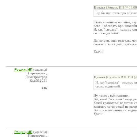
Цитата
(Рощин, ИП @ 03.08
Где бы почитать про обяза
Стать хозяином мошины, изу
чего + обладать орг. способн
И, как "награда" - самому о
своих водителей.
Да, кстати, еще: отвечать м
соответствии с действующем 
Удачи!
Рощин, ИП
(удалена)
Перевозчик ,
Димитровград
Цитата
(Суханов В.Н. ИП @ 
Код:512051
И, как "награда" - самому 
своих водителей.
#16
Ну, теперь всё понятно.
Вы, такой "законник" когда р
Какой грамотный водитель со
зарплату солярочкой не зазор
Вы по своим законам с водит
Удачи!
Рощин, ИП
(удалена)
Перевозчик ,