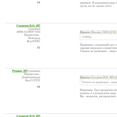
#4
никакую. В документы надо б
груза, но не сделал этого.
Суханов В.Н. ИП
(удалена)
(ИНН:312300477593)
Цитата
(Виолан, ООО @ 02.
Перевозчик ,
21680кг
Белгород
Код:65662
Правильно уложенный груз т
#5
окромя периодов ограничен
Уложен не правильно - вина 
Рощин, ИП
(удалена)
Перевозчик ,
Димитровград
Цитата
(Суханов В.Н. ИП @ 
Код:512051
Уложен не правильно - вина
#6
Например. Груз продукты пит
палетах и и разгружать надо 
Вы - водитель, распределите 
Суханов В.Н. ИП