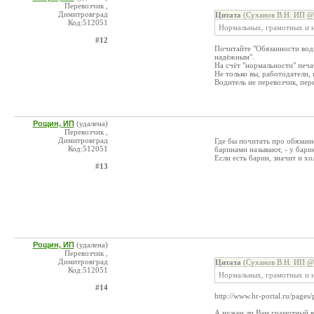
Перевозчик ,
Димитровград
Цитата
(Суханов В.Н. ИП @ 
Код:512051
Нормальных, грамотных и на
#12
Почитайте "Обязанности води
надёжным".
На счёт "нормальности" печат
Не только вы, работодатели, 
Водитель не перевозчик, пер
Рощин, ИП
(удалена)
Перевозчик ,
Димитровград
Где бы почитать про обязанн
Код:512051
баринами называют, - у бари
Если есть барин, значит и х
#13
Рощин, ИП
(удалена)
Перевозчик ,
Димитровград
Цитата
(Суханов В.Н. ИП @ 
Код:512051
Нормальных, грамотных и н
#14
http://www.hr-portal.ru/pages
А нужен ли Вам грамотный в