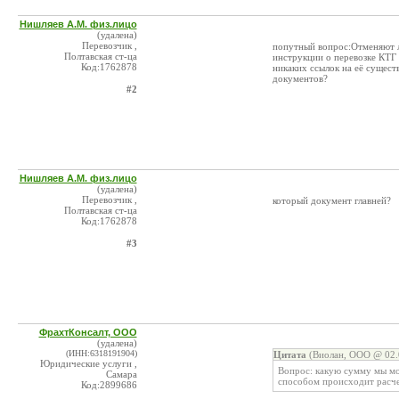
Нишляев А.М. физ.лицо
(удалена)
Перевозчик ,
попутный вопрос:Отменяют л
Полтавская ст-ца
инструкции о перевозке КТГ
Код:1762878
никаких ссылок на её сущес
документов?
#2
Нишляев А.М. физ.лицо
(удалена)
Перевозчик ,
который документ главней?
Полтавская ст-ца
Код:1762878
#3
ФрахтКонсалт, ООО
(удалена)
(ИНН:6318191904)
Цитата
(Виолан, ООО @ 02.
Юридические услуги ,
Вопрос: какую сумму мы мож
Самара
способом происходит расче
Код:2899686