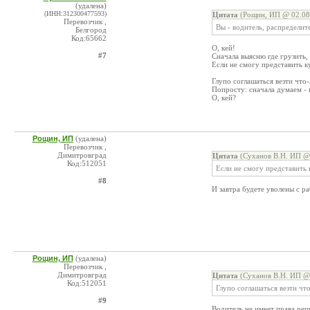
(удалена)
(ИНН:312300477593)
Цитата
(Рощин, ИП @ 02.08
Перевозчик ,
Вы - водитель, распределит
Белгород
Код:65662
О, кей!
#7
Сначала выясню где грузить, 
Если не смогу представить ку
Глупо соглашаться везти что-л
Попросту: сначала думаем - 
О, кей?
Рощин, ИП
(удалена)
Перевозчик ,
Димитровград
Цитата
(Суханов В.Н. ИП @ 
Код:512051
Если не смогу представить к
#8
И завтра будете уволены с ра
Рощин, ИП
(удалена)
Перевозчик ,
Димитровград
Цитата
(Суханов В.Н. ИП @ 
Код:512051
Глупо соглашаться везти что-
#9
Водитель не имеет права реша