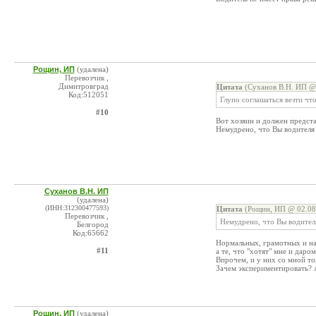
Рощин, ИП
(удалена)
Перевозчик ,
Димитровград
Цитата
(Суханов В.Н. ИП @ 
Код:512051
Глупо соглашаться везти что-
#10
Вот хозяин и должен представ
Немудрено, что Вы водителя 
Суханов В.Н. ИП
(удалена)
(ИНН:312300477593)
Цитата
(Рощин, ИП @ 02.08
Перевозчик ,
Немудрено, что Вы водителя
Белгород
Код:65662
Нормальных, грамотных и над
#11
а те, что "хотят" мне и даро
Впрочем, и у них со мной то
Зачем экспериментировать? 
Рощин, ИП
(удалена)