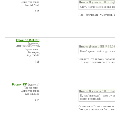
Димитровград
Цитата
(Суханов В.Н. ИП @ 
Код:512051
Стать хозяином мошины, из
#17
Про "соблюдать" умолчали. Т
Суханов В.Н. ИП
(удалена)
(ИНН:312300477593)
Цитата
(Рощин, ИП @ 03.08
Перевозчик ,
Какой грамотный водитель с
Белгород
Код:65662
Скажите что-нибудь подобно
#18
Не берусь гарантировать, по
Рощин, ИП
(удалена)
Перевозчик ,
Димитровград
Цитата
(Суханов В.Н. ИП @ 
Код:512051
И, как "награда" - самому 
своих водителей.
#19
Отношения Ваше и водителя "
Вот прикиньте если Вас и во-