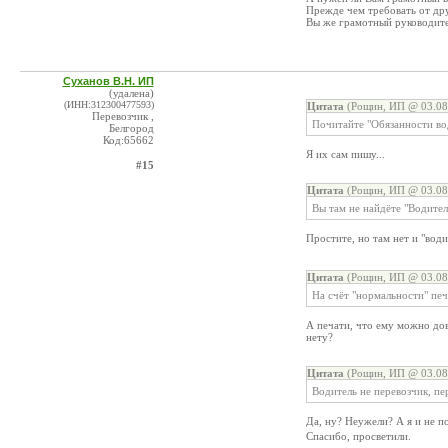
Прежде чем требовать от др
Вы же грамотный руководител
Суханов В.Н. ИП
(удалена)
(ИНН:312300477593)
Цитата
(Рощин, ИП @ 03.08
Перевозчик ,
Почитайте "Обязанности во
Белгород
Код:65662
Я их сам пишу...
#15
Цитата
(Рощин, ИП @ 03.08
Вы там не найдёте "Водите
Простите, но там нет и "во
Цитата
(Рощин, ИП @ 03.08
На счёт "нормальности" печ
А печати, что ему можно дове
нету?
Цитата
(Рощин, ИП @ 03.08
Водитель не перевозчик, пе
Да, ну? Неужели? А я и не п
Спасибо, просветили.