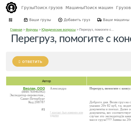
Грузы
Поиск грузов
Машины
Поиск машин
Грузо
Ваши грузы
Добавить груз
Ваши машины
Главная
>
Форумы
>
Юридические вопросы
>
Перегруз, помогите с...
Перегруз, помогите с кон
ОТВЕТИТЬ
Автор
Виолан, ООО
Александра
Перегруз, помогите с консу
(ИНН:7839402962)
Экспедитор-перевозчик ,
Санкт-Петербург
Код:208787
Доброго дня. Везли груз на
указано 20т 82 куб, т.к. вод
документы и поехал. Далее ос
#1
документы, вес соответствуе
* контакт был изменен или
удален
случае это экспедитор)и ка
массе груза???? Заявка на 2