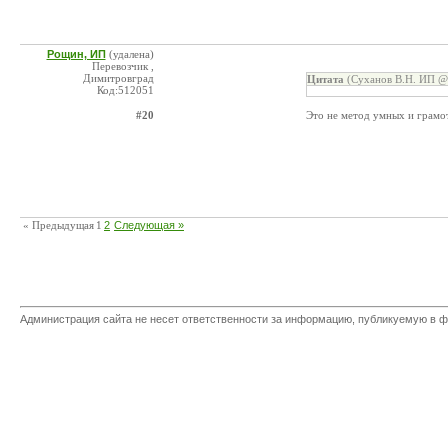
Рощин, ИП
(удалена)
Перевозчик ,
Димитровград
Цитата
(Суханов В.Н. ИП @ 
Код:512051
#20
Это не метод умных и грамот
« Предыдущая
1
2
Следующая »
Администрация сайта не несет ответственности за информацию, публикуемую в ф