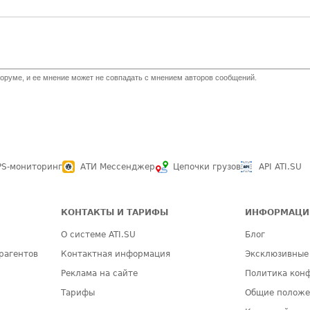
оруме, и ее мнение может не совпадать с мнением авторов сообщений.
PS-мониторинг
АТИ Мессенджер
Цепочки грузов
API ATI.SU
КОНТАКТЫ И ТАРИФЫ
ИНФОРМАЦИ
О системе ATI.SU
Блог
рагентов
Контактная информация
Эксклюзивные
Реклама на сайте
Политика кон
Тарифы
Общие полож