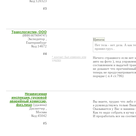
Код:120323
#3
Транслогистик, ООО
(ИНН:6679094747)
Экспедитор ,
Цитата
Екатеринбург
Нет тела - нет дела. А как
Код:14672
принял груз...
#4
* контакт был изменен или
Ничего страшного если нет з
удален
авто на фото ), под управле
составлением и выдачей тран
не докажет что причинённый 
теперь не предусматривается
порядке ( п.4 ст.796)
Независимая
инспекция, грузовой
аварийный комиссар,
Вы знаете, трудно что либо г
физ.лицо
(удалена)
а руководствуясь только Ваш
Диспетчер ,
Оказывается у Вас и машина з
Москва
Как то надо собрать в кучку 
Код:45042
И проработать все на соотве
#5