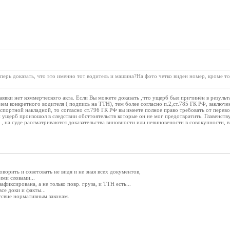
 теперь доказать, что это именно тот водитель и машина?На фото четко виден номер, кроме 
аявки нет коммерческого акта. Если Вы можете доказать ,что ущерб был причинён в результ
нием конкретного водителя ( подпись на ТТН), тем более согласно п.2,ст.785 ГК РФ, заключ
спортной накладной, то согласно ст.796 ГК РФ вы имеете полное право требовать от перев
ущерб произошол в следствии обсттоятельств которые он не мог предотвратить. Главенств
 , на суде рассматриваются доказательства виновности или невиновености в совокупности, 
оворить и советовать не видя и не зная всех документов,
ими словами...
афиксирована, а не только повр. груза, и ТТН есть...
все доки и факты...
тсвие нормативным законам.