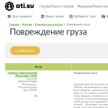
Грузы
Поиск грузов
Машины
Поиск м
Все сервисы
Ваши грузы
Добавить груз
Главная
>
Форумы
>
Юридические вопросы
>
Повреждение груза
Повреждение груза
ОТВЕТИТЬ
Автор
Группа Транспортной
Повреждение груза
Логистики, ООО
(удалена)
(ИНН:6164278408)
Экспедитор ,
Добрый день! Получилась неп
Ростов-на-Дону
Обычно мы работаем по предо
Код:120323
везти обратно, перевозчик п
было то что оплата должна б
пачку фанеры, несмотря на эт
#1
соскочил и получил поврежде
такой достаточно нервозной 
полной... Подобных ситуаций
такой ситуации направить пр