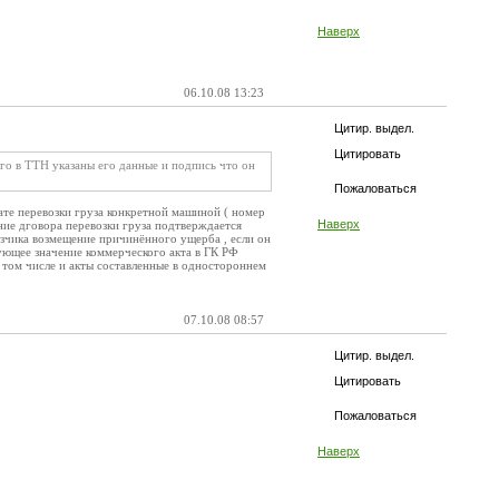
Наверх
06.10.08 13:23
Цитир. выдел.
Цитировать
того в ТТН указаны его данные и подпись что он
Пожаловаться
ате перевозки груза конкретной машиной ( номер
Наверх
ение дговора перевозки груза подтверждается
озчика возмещение причинённого ущерба , если он
ующее значение коммерческого акта в ГК РФ
в том числе и акты составленные в одностороннем
07.10.08 08:57
Цитир. выдел.
Цитировать
Пожаловаться
Наверх