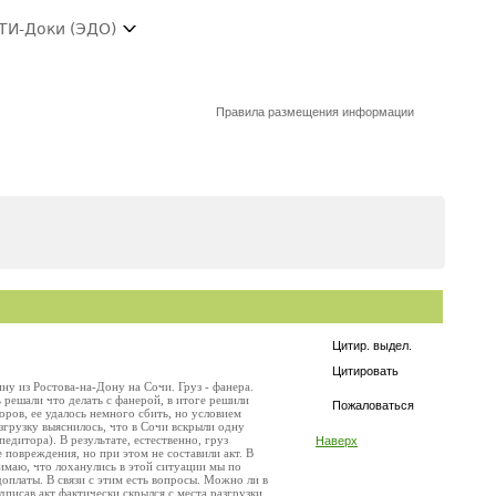
ТИ-Доки (ЭДО)
Правила размещения информации
Цитир. выдел.
Цитировать
ну из Ростова-на-Дону на Сочи. Груз - фанера.
 решали что делать с фанерой, в итоге решили
Пожаловаться
оров, ее удалось немного сбить, но условием
згрузку выяснилось, что в Сочи вскрыли одну
едитора). В результате, естественно, груз
Наверх
 повреждения, но при этом не составили акт. В
нимаю, что лоханулись в этой ситуации мы по
оплаты. В связи с этим есть вопросы. Можно ли в
писав акт фактически скрылся с места разгрузки,