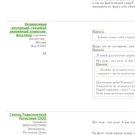
а так же фактический ущерб 
направить по факсу или обяз
Независимая
инспекция, грузовой
аварийный комиссар,
Цитата
физ.лицо
(удалена)
... Клиент повел себя стран
Диспетчер ,
Москва
Код:45042
Жаль, что не составили...та
Цитата
#2
...В такой достаточно нерв
Нет тела - нет дела. А как
Цитата
...Можно ли в такой сит
скрылся с места разгрузк
Претензию кому?Клиенту? Н
А водитель не подписал акт
Ущерб взыскать с кого? с 
Пока ваша контора первая 
Группа Транспортной
Логистики, ООО
(удалена)
Нет тела - нет дела. А как т
(ИНН:6164278408)
Экспедитор ,
Ростов-на-Дону
На фото четко виден номер, 