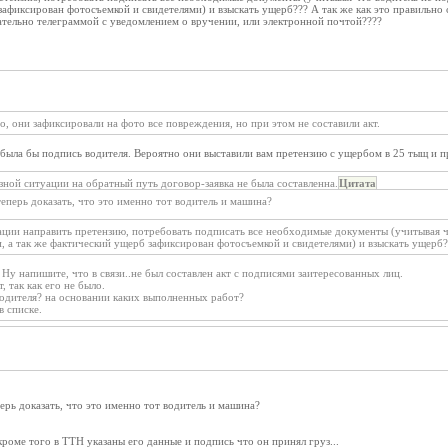
зафиксирован фотосъемкой и свидетелями) и взыскать ущерб??? А так же как это правильно 
ательно телеграммой с уведомлением о вручении, или электронной почтой????
но, они зафиксировали на фото все повреждения, но при этом не составили акт.
м была бы подпись водителя. Вероятно они выставили вам претензию с ущербом в 25 тыщ и 
озной ситуации на обратный путь договор-заявка не была составленна.
Цитата
 теперь доказать, что это именно тот водитель и машина?
уации направить претензию, потребовать подписать все необходимые документы (учитывая ч
и, а так же фактический ущерб зафиксирован фотосъемкой и свидетелями) и взыскать ущерб?
у напишите, что в связи..не был составлен акт с подписями заитересованных лиц.
, так как его не было.
водителя? на основании каких выполненных работ?
в списке.
еперь доказать, что это именно тот водитель и машина?
кроме того в ТТН указаны его данные и подпись что он принял груз...