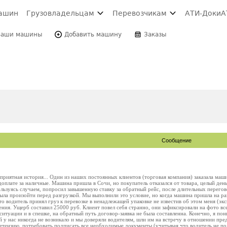
ашин
Грузовладельцам
Перевозчикам
АТИ-Доки
А
Ваши машины
Добавить машину
Заказы
Сообщение
риятная история... Один из наших постоянных клиентов (торговая компания) заказала маши
плате за наличные. Машина пришла в Сочи, но покупатель отказался от товара, целый день
ользуясь случаем, попросил завышенную ставку за обратный рейс, после длительных перегов
ыла произойти перед разгрузкой. Мы выполнили это условие, но когда машина пришла на ра
о водитель принял груз к перевозке в ненадлежащей упаковке не известив об этом меня (эксп
ния. Ущерб составил 25000 руб. Клиент повел себя странно, они зафиксировали на фото все
ситуации и в спешке, на обратный путь договор-заявка не была составленна. Конечно, я по
 у нас никогда не возникало и мы доверяли водителям, шли им на встречу в отношении пред
етензию, потребовать подписать все необходимые документы (учитывая что водитель не под