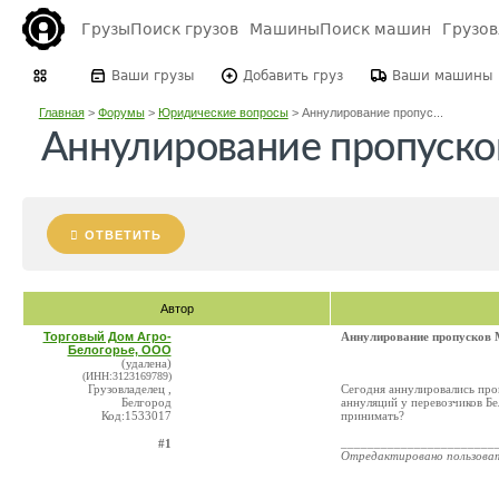
Грузы
Поиск грузов
Машины
Поиск машин
Грузо
Ваши грузы
Добавить груз
Ваши машины
Главная
>
Форумы
>
Юридические вопросы
>
Аннулирование пропус...
Аннулирование пропуск
ОТВЕТИТЬ
Автор
Торговый Дом Агро-
Аннулирование пропусков
Белогорье, ООО
(удалена)
(ИНН:3123169789)
Грузовладелец ,
Сегодня аннулировались про
Белгород
аннуляций у перевозчиков Бе
Код:1533017
принимать?
_______________________
#1
Отредактировано пользова