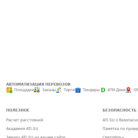
АВТОМАТИЗАЦИЯ ПЕРЕВОЗОК
Площадки
Заказы
Торги
Тендеры
АТИ-Доки
G
ПОЛЕЗНОЕ
БЕЗОПАСНОСТЬ
Расчет расстояний
ATI.SU о безопасн
Академия ATI.SU
Памятка по прове
Звезды ATI.SU на вашем сайте
Светофор+