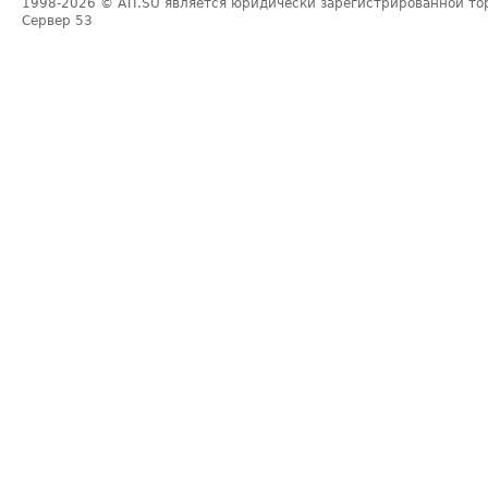
1998-2026
© ATI.SU является юридически зарегистрированной то
Сервер
53