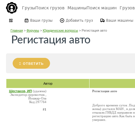
Грузы
Поиск грузов
Машины
Поиск машин
Грузо
Ваши грузы
Добавить груз
Ваши машины
Главная
>
Форумы
>
Юридические вопросы
>
Регистация авто
Регистация авто
ОТВЕТИТЬ
Автор
Шестаков, ИП
(удалена)
Регистация авто
Экспедитор-перевозчик ,
Йошкар-Ола
Код:297764
Доброго времени суток .Подс
жены) достался МАН , в доля
#1
отказали.ГИБДД направили в 
регистрацию авто.Как быть в
умерших.