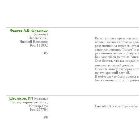
Фадеев А.В. физ.лицо
(удалена)
Перевозчик ,
Вы вступили в права наследс
Нижний Новгород
нового хозяина согласно свид
Код:111932
разрешении на перерегистра
такое же решение "имеет" и в
#5
разрешения на регистрацию 
Как задолбали местные "князь
Они боятся, что вы продадит
имущество ващей дочери.
Оцените авто у эксперта и от
ну это крайний случай.
В моём случае была оценка т
быть столько то и что продав
Шестаков, ИП
(удалена)
Экспедитор-перевозчик ,
Йошкар-Ола
Спасибо.Вот если бы ссылку 
Код:297764
#6