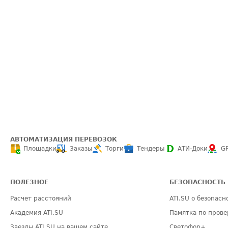
АВТОМАТИЗАЦИЯ ПЕРЕВОЗОК
Площадки
Заказы
Торги
Тендеры
АТИ-Доки
G
ПОЛЕЗНОЕ
БЕЗОПАСНОСТЬ
Расчет расстояний
ATI.SU о безопасн
Академия ATI.SU
Памятка по прове
Звезды ATI.SU на вашем сайте
Светофор+