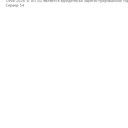
1998-2026
© ATI.SU является юридически зарегистрированной то
Сервер
54