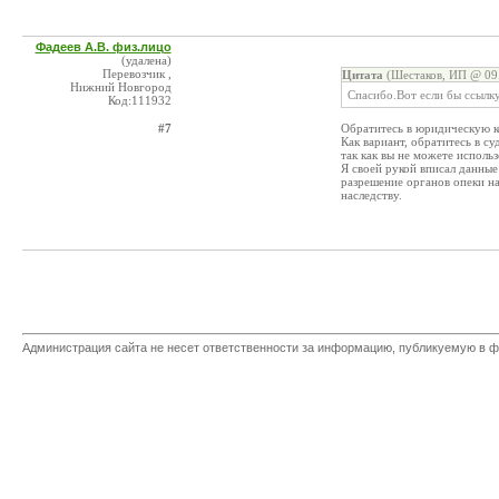
Фадеев А.В. физ.лицо
(удалена)
Перевозчик ,
Цитата
(Шестаков, ИП @ 09.
Нижний Новгород
Спасибо.Вот если бы ссылку
Код:111932
#7
Обратитесь в юридическую ко
Как вариант, обратитесь в с
так как вы не можете использ
Я своей рукой вписал данные
разрешение органов опеки на
наследству.
Администрация сайта не несет ответственности за информацию, публикуемую в ф