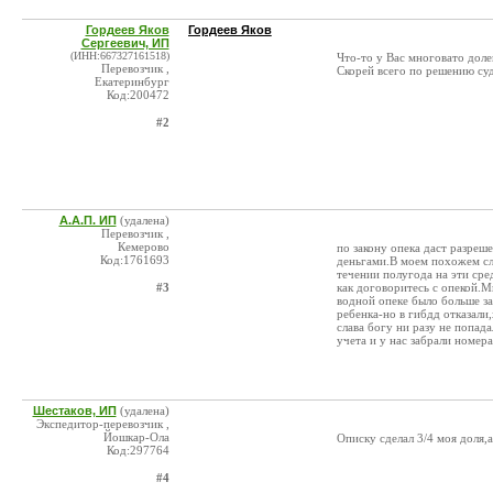
Гордеев Яков
Гордеев Яков
Сергеевич, ИП
(ИНН:667327161518)
Что-то у Вас многовато долей
Перевозчик ,
Скорей всего по решению су
Екатеринбург
Код:200472
#2
А.А.П. ИП
(удалена)
Перевозчик ,
Кемерово
по закону опека даст разреш
Код:1761693
деньгами.В моем похожем сл
течении полугода на эти сре
#3
как договоритесь с опекой.М
водной опеке было больше за
ребенка-но в гибдд отказали
слава богу ни разу не попад
учета и у нас забрали номера
Шестаков, ИП
(удалена)
Экспедитор-перевозчик ,
Йошкар-Ола
Описку сделал 3/4 моя доля,а
Код:297764
#4