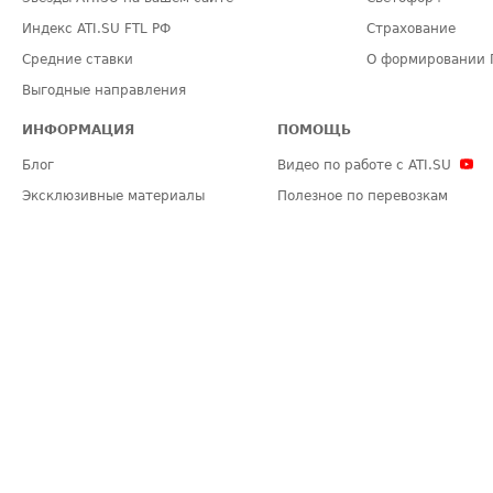
Индекс ATI.SU FTL РФ
Страхование
Средние ставки
О формировании 
Выгодные направления
ИНФОРМАЦИЯ
ПОМОЩЬ
Блог
Видео по работе с ATI.SU
Эксклюзивные материалы
Полезное по перевозкам
Политика конфиденциальности
Часто задаваемые вопросы (FA
Общие положения
Техническая информация
Карта сайта
ЗАДАТЬ ВОПРОС