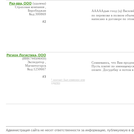
Раз-два, ООО
(удалена)
Страховая компания ,
Биробиджан
АААААдын гоод (ц) Васили
Код:300869
по перевозке в полном объем
написано в договоре по этом
#2
Регион Логистика, ООО
(ИНН:7445046450)
Экспедитор ,
Сомневаюсь, что Вам продпиш
Магнитогорск
Пусть платят по имеющемуся 
Код:1250667
оплате. Досудебку и потом в
#3
* контакт был изменен или
удален
Администрация сайта не несет ответственности за информацию, публикуемую в ф