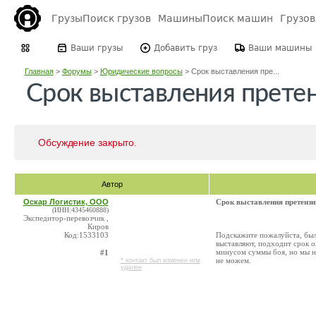
Грузы
Поиск грузов
Машины
Поиск машин
Грузо
Ваши грузы
Добавить груз
Ваши машины
Главная
>
Форумы
>
Юридические вопросы
>
Срок выставления пре...
Срок выставления прете
Обсуждение закрыто.
Автор
Оскар Логистик, ООО
Срок выставления претензи
(ИНН:4345460888)
Экспедитор-перевозчик ,
Киров
Код:1533103
Подскажите пожалуйста, был 
выставляют, подходит срок о
минусом суммы боя, но мы не
#1
не можем.
* контакт был изменен или
удален