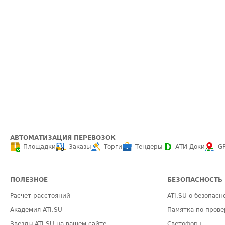
АВТОМАТИЗАЦИЯ ПЕРЕВОЗОК
Площадки
Заказы
Торги
Тендеры
АТИ-Доки
G
ПОЛЕЗНОЕ
БЕЗОПАСНОСТЬ
Расчет расстояний
ATI.SU о безопасн
Академия ATI.SU
Памятка по прове
Звезды ATI.SU на вашем сайте
Светофор+