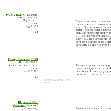
Зубань В.И. ИП
(удалена)
(ИНН:071500454908)
Перевозчик ,
Для начала наберите в поис
Нальчик
информацию для размышлений
Код:41137
много.Посоветуйтесь с адвок
замеры проводились с наруш
#4
гайцами-писать,что принужд
ТПП или центре стандартизац
Удачи Вам.На будущее-предуп
вопросов снимается автомат
И почему до сих пор этот в
Оскар Логистик, ООО
(ИНН:4345460888)
Экспедитор-перевозчик ,
Я с таким правонарушением в
Киров
не сертифицированным прибо
Код:1533103
специальной площадке, короч
поройтесь в инете, это старая
#5
* контакт был изменен или
удален
Шершнев Ю.П.
физ.лицо
(удалена)
Грузовладелец ,
Большое всем спасибо за сове