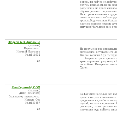
доводы на гайчев не действо
другим прибором,якобы серт
разрешение на провоз негаб
обратно,никакого превышени
На вторник вызывают в суд,
советом как вести себя в су
кровью.Водитель наш больше
паренек лишился прав из-зат
ситуация?Багодарю всех отв
Фадеев А.В. физ.лицо
(удалена)
Перевозчик ,
На форуме не раз описывалас
Нижний Новгород
автомобиле, опускаете его д
Код:111932
Второй вариант. Суд где бу
что бы рассмотрели данное д
#2
транспортного средства (ст
способами. Интересно, что в
Удачи.
РеалГарант-М, ООО
(удалена)
(ИНН:1215113359)
на форумах несколько раз пуб
Экспедитор-перевозчик ,
право измерять и взвешивать
Йошкар-Ола
предъявите в судебном засед
Код:180457
случай, когда все проделано 
,зачастую, царит произвол и
#3
инстанция куда пойдете сниж