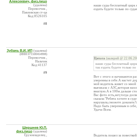
Алексеевич, физ.лицо
(удалена)
наши суды бесплатный цирк н
Перевозчик ,
ездить будете только по суд
Павловская ст-ца
Код:8526105
#8
Зубань В.И. ИП
(удалена)
(ИНН:071500454908)
Перевозчик ,
Цитата
(валерий @ 22.06.20
Нальчик
наши суды бесплатный цирк 
Код:41137
так ездить будете только п
#9
Вот с этого и начинаются ра
уверенны в себе.А насчет до
мой водитель живет со мной 
выезжала с АЗС,которая нах
внаглую.А в 100м дальше сто
Вас фото есть,нет,тогда дос
сказала:"Ребята хотите в суд
нарушала,сможете доказать?А
Надо быть уверенным в себе,
Удачи Всем.
Шершнев Ю.П.
физ.лицо
(удалена)
Грузовладелец ,
Водитель пошел за повесткой