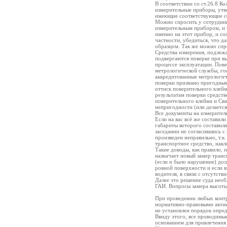
В соответствии со ст.26.8 
измерительные приборы, утве
имеющие соответствующие с
Можно спросить у сотрудник
измерительным прибором, и 
именно на этот прибор, и со
частности, убедиться, что 
образцом. Так же можно спр
Средства измерения, подлеж
подвергаются поверке при вы
процессе эксплуатации. Пов
метрологической службы, го
аккредитованные метрологич
поверки признано пригодным
оттиск поверительного клейм
результатам поверки средст
поверительного клейма и Св
непригодности (или делается
Все документы на измерител
Если на вас всё же составил
габариты которого составили
заседании не согласившись с
произведен неправильно, т.к.
транспортное средство, накл
Такие доводы, как правило, 
назначает новый замер тран
(если и было нарушение) дол
ровной поверхности и если в
водителя, в связи с отсутств
Далее это решение суда необ
ГАИ. Вопросы замера высоты
При проведении любых конт
нормативно-правовыми актам
не установлен порядок опре
Ввиду этого, все проводимые
основанием для привлечения