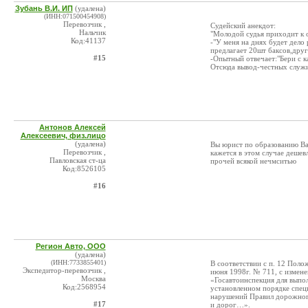
Зубань В.И. ИП
(удалена)
(ИНН:071500454908)
Перевозчик ,
Судейский анекдот:
Нальчик
"Молодой судья приходит к 
Код:41137
-"У меня на днях будет дело
предлагает 20шт баксов,друг
#15
-Опытный отвечает:"Бери с ка
Отсюда вывод-честных служите
Антонов Алексей
Алексеевич, физ.лицо
(удалена)
Вы юрист по образованию Вам
Перевозчик ,
кажется в этом случае дешев
Павловская ст-ца
прочей всякой нечмситью
Код:8526105
#16
Регион Авто, ООО
(удалена)
(ИНН:7733855401)
В соответствии с п. 12 Пол
Экспедитор-перевозчик ,
июня 1998г. № 711, с измен
Москва
«Госавтоинспекция для выпо
Код:2568954
установленном порядке спец
нарушений Правил дорожного
#17
и дорог…».