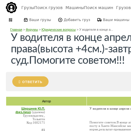
Грузы
Поиск грузов
Машины
Поиск машин
Грузо
Ваши грузы
Добавить груз
Ваши машины
Главная
>
Форумы
>
Юридические вопросы
>
У водителя в конце а...
У водителя в конце апре
права(высота +4см.)-завт
суд.Помогите советом!!!
ОТВЕТИТЬ
Автор
Шершнев Ю.П.
У водителя в конце апреля 
физ.лицо
(удалена)
Грузовладелец ,
Тольятти
Помогите советом.В конце ап
Код:1602171
посту в Ханте-Мансийске за
норме,результат-превышение
#1