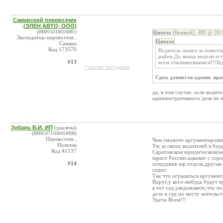
Самарский перевозчик
(ЭЛЕН АВТО, ООО)
(ИНН:6318016081)
Цитата
(Конвой2, ИП @ 28.0
Экспедитор-перевозчик ,
Цитата
Самара
Код:173570
Водитель пошел за повестк
район.До конца недели ест
#13
всем откликнувшимся!!!Бу
* контакт был удален
Срок давности админ. пра
да, в том случае, если водит
административного дела по
Зубань В.И. ИП
(удалена)
(ИНН:071500454908)
Перевозчик ,
Чем сможете аргументировать
Нальчик
Уж за своих водителей я буд
Код:41137
Саратовском юридическом(не
юрист России-адвокат с сор
#14
сотрудник юр.отдела,другая-
сидит.
Так что огрызаться аргумент
Вдруг,у кого-нибудь будут п
в тот суд,уведомляете,что п
дело в суд по месту жительс
Удачи Всем!!!