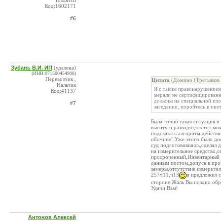
Тольятти
Код:1602171
#6
Зубань В.И. ИП
(удалена)
(ИНН:071500454908)
Перевозчик ,
Цитата
(Домино (Третьяков 
Нальчик
Я с таким правонарушением 
Код:41137
меряли не сертифицированн
должны на специальной пло
#7
заседании, поройтесь в инете
Была точно такая ситуация и
высоту и разводят,я в тот м
подсказать алгоритм действи
обочине".Уже этого было дос
суд подготовившись,сделал д
на измерительное средство,с
просроченный,Инвентарный н
данным постом,допуск к про
замеры,отсутствие измерите
257ч11,ч13
и предложил с
стороне.Жаль Вы поздно обра
Удачи Вам!
Антонов Алексей