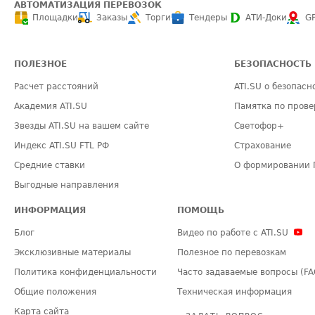
АВТОМАТИЗАЦИЯ ПЕРЕВОЗОК
Площадки
Заказы
Торги
Тендеры
АТИ-Доки
G
ПОЛЕЗНОЕ
БЕЗОПАСНОСТЬ
Расчет расстояний
ATI.SU о безопасн
Академия ATI.SU
Памятка по прове
Звезды ATI.SU на вашем сайте
Светофор+
Индекс ATI.SU FTL РФ
Страхование
Средние ставки
О формировании 
Выгодные направления
ИНФОРМАЦИЯ
ПОМОЩЬ
Блог
Видео по работе с ATI.SU
Эксклюзивные материалы
Полезное по перевозкам
Политика конфиденциальности
Часто задаваемые вопросы (FA
Общие положения
Техническая информация
Карта сайта