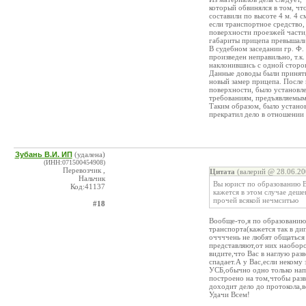
который обвинялся в том, ч
составили по высоте 4 м. 4 
если транспортное средство, 
поверхности проезжей части
габариты прицепа превышали
В судебном заседании гр. Ф.
произведен неправильно, т.к.
наклонившись с одной сторон
Данные доводы были приняты
новый замер прицепа. После
поверхности, было установлен
требованиям, предъявляемы
Таким образом, было установ
прекратил дело в отношении 
Зубань В.И. ИП
(удалена)
(ИНН:071500454908)
Перевозчик ,
Цитата
(валерий @ 28.06.20
Нальчик
Вы юрист по образованию Ва
Код:41137
кажется в этом случае деше
прочей всякой нечмситью
#18
Вообще-то,я по образованию
транспорта(кажется так в ди
оччччень не любят общаться
представляют,от них наоборо
видите,что Вас в наглую раз
спадает.А у Вас,если некому
УСБ,обычно одно только нап
построено на том,чтобы разв
доходит дело до протокола,в
Удачи Всем!