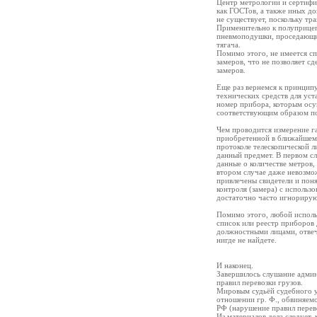
Центр метрологии и сертифи
как ГОСТов, а также иных д
не существует, поскольку тр
Применительно к полуприцепу
пневмоподушки, проседающие 
тягача.
Помимо этого, не имеется с
замеров, что не позволяет с
замеров.
Еще раз вернемся к принципу
технических средств для уст
номер прибора, которым осу
соответствующим образом п
Чем проводится измерение га
приобретенной в ближайшем 
протоколе телескопической ли
данный предмет. В первом сл
данные о количестве метров,
втором случае даже невозмо
привлечены свидетели и пон
контроля (замера) с использ
достаточно часто игнорирую
Помимо этого, любой исполь
список или реестр приборов
должностными лицами, отвеч
нигде не найдете.
И наконец.
Завершилось слушание админ
правил перевозки грузов.
Мировым судьёй судебного у
отношении гр. Ф., обвиняем
РФ (нарушение правил перево
Из материалов дела следует,