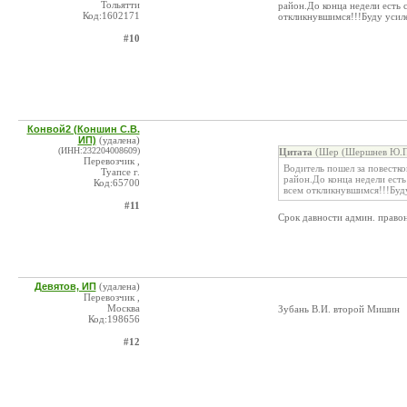
Тольятти
район.До конца недели есть 
Код:1602171
откликнувшимся!!!Буду усил
#10
Конвой2 (Коншин С.В.
ИП)
(удалена)
(ИНН:232204008609)
Цитата
(Шер (Шершнев Ю.П.
Перевозчик ,
Водитель пошел за повестко
Туапсе г.
район.До конца недели есть
Код:65700
всем откликнувшимся!!!Буд
#11
Срок давности админ. право
Девятов, ИП
(удалена)
Перевозчик ,
Москва
Зубань В.И. второй Мишин
Код:198656
#12