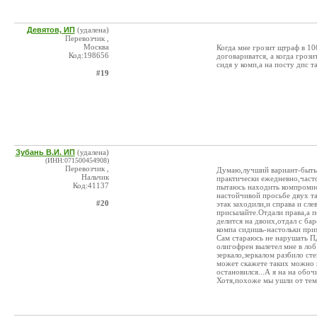
Девятов, ИП
(удалена)
Перевозчик ,
Москва
Когда мне грозит щтраф в 1
Код:198656
договариватся, а когда гро
сидя у комп,а на посту дпс 
#19
Зубань В.И. ИП
(удалена)
(ИНН:071500454908)
Перевозчик ,
Думаю,лучший вариант-быть 
Нальчик
практически ежедневно,часто
Код:41137
пытаюсь находить компромис
настойчивой просьбе двух т
#20
этак заходили,и справа и сл
присылайте.Отдали права,а п
делится на двоих,отдал с ба
компа сидишь-настольки прим
Сам стараюсь не нарушать П
олигофрен вылетел мне в лоб
зеркало,зеркалом разбило ст
может скажете таких можно п
остановился...А я на на обоч
Хотя,похоже мы ушли от тем