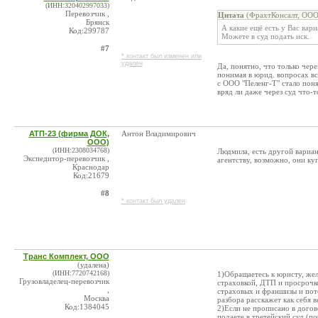
(ИНН:320402997033)
Перевозчик ,
Цитата
(ФрахтКонсалт, ООО
Брянск
А какие ещё есть у Вас вар
Код:299787
Можете в суд подать иск.
#7
* контакт был изменен или
удален
Да, понятно, что только чере
понимая в юрид. вопросах вс
с ООО "Пеленг-Т" стало понят
вряд ли даже через суд что-
АТП-23 (фирма ДОК,
Антон Владимирович
ООО)
(ИНН:2308034768)
Людмила, есть другой вариа
Экспедитор-перевозчик ,
агентству, возможно, они куп
Краснодар
Код:21679
#8
* контакт был удален
Транс Комплект, ООО
(удалена)
(ИНН:7720742168)
1)Обращаетесь к юристу, жела
Грузовладелец-перевозчик
страховкой, ДТП и просрочк
,
страховых и франшизы и пот
Москва
разбора расскажет как себя в
Код:1384045
2)Если не прописано в догов
подаете в третейский суд (п