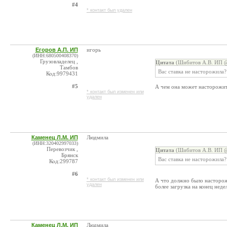
#4
* контакт был удален
Егоров А.П. ИП
игорь
(ИНН:680500408370)
Грузовладелец ,
Цитата
(Шибитов А.В. ИП @
Тамбов
Вас ставка не насторожила?
Код:9979431
#5
А чем она может насторожить
* контакт был изменен или
удален
Каменец Л.М. ИП
Людмила
(ИНН:320402997033)
Перевозчик ,
Цитата
(Шибитов А.В. ИП @
Брянск
Вас ставка не насторожила?
Код:299787
#6
* контакт был изменен или
А что должно было насторожи
удален
более загрузка на конец неде
Каменец Л.М. ИП
Людмила