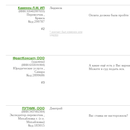
Каменец Л.М. ИП
Людмила
(ИНН:320402997033)
Перевозчик ,
Оплата должна была пройти 
Брянск
Код:299787
#2
* контакт был изменен или
удален
ФрахтКонсалт, ООО
(удалена)
(ИНН:6318191904)
А какие ещё есть у Вас вари
Юридические услуги ,
Можете в суд подать иск.
Самара
Код:2899686
#3
ПУТНИК, ООО
Дмитрий
(ИНН:3437002364)
Экспедитор-перевозчик ,
Вас ставка не насторожила?
Михайловка г. (г.о.
Михайловка)
Код:183015