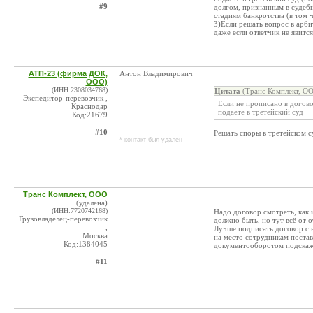
#9
долгом, признанным в судеб
стадиям банкротства (в том 
3)Если решать вопрос в арби
даже если ответчик не явится
АТП-23 (фирма ДОК,
Антон Владимирович
ООО)
(ИНН:2308034768)
Цитата
(Транс Комплект, ОО
Экспедитор-перевозчик ,
Если не прописано в догово
Краснодар
подаете в третейский суд
Код:21679
#10
Решать споры в третейском 
* контакт был удален
Транс Комплект, ООО
(удалена)
(ИНН:7720742168)
Надо договор смотреть, как 
Грузовладелец-перевозчик
должно быть, но тут всё от о
,
Лучше подписать договор с ю
Москва
на место сотрудникам постав
Код:1384045
документооборотом подскажу
#11