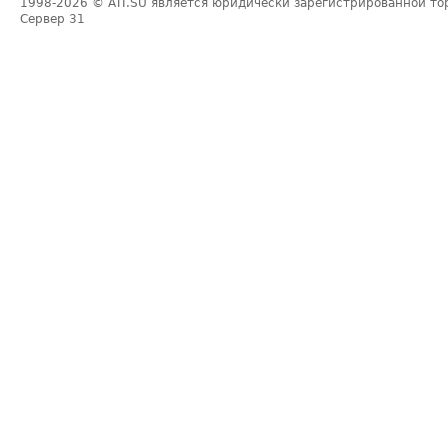
1998-2026
© ATI.SU является юридически зарегистрированной то
Сервер
31