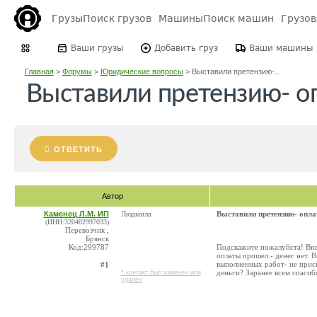
Грузы
Поиск грузов
Машины
Поиск машин
Грузо
Ваши грузы
Добавить груз
Ваши машины
Главная
>
Форумы
>
Юридические вопросы
>
Выставили претензию-...
Выставили претензию- о
ОТВЕТИТЬ
Автор
Каменец Л.М. ИП
Людмила
Выставили претензию- опла
(ИНН:320402997033)
Перевозчик ,
Брянск
Код:299787
Подскажите пожалуйста! Впер
оплаты прошел - денег нет. 
выполненных работ- не присы
#1
деньги? Заранее всем спасиб
* контакт был изменен или
удален