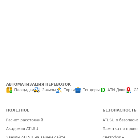
АВТОМАТИЗАЦИЯ ПЕРЕВОЗОК
Площадки
Заказы
Торги
Тендеры
АТИ-Доки
G
ПОЛЕЗНОЕ
БЕЗОПАСНОСТЬ
Расчет расстояний
ATI.SU о безопасн
Академия ATI.SU
Памятка по прове
Звезды ATI.SU на вашем сайте
Светофор+